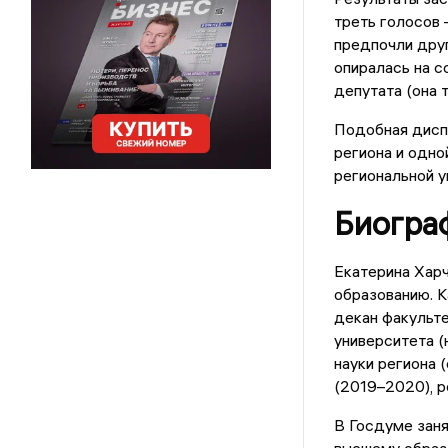
треть голосов 
предпочли друг
опиралась на с
депутата (она 
Подобная дисп
региона и одно
региональной у
Биогра
Екатерина Харч
образованию. К
декан факульт
университета (
науки региона 
(2019–2020), р
В Госдуме заня