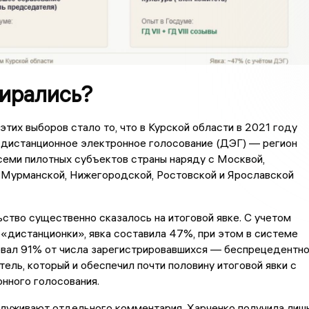
бирались?
тих выборов стало то, что в Курской области в 2021 году
 дистанционное электронное голосование (ДЭГ) — регион
семи пилотных субъектов страны наряду с Москвой,
 Мурманской, Нижегородской, Ростовской и Ярославской
ство существенно сказалось на итоговой явке. С учетом
«дистанционки», явка составила 47%, при этом в системе
вал 91% от числа зарегистрировавшихся — беспрецедентн
тель, который и обеспечил почти половину итоговой явки с
нного голосования.
служивают отдельного комментария. Харченко получила лиш