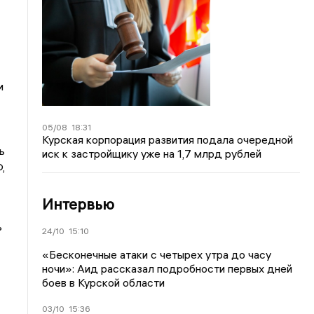
и
05/08
18:31
Курская корпорация развития подала очередной
ь
иск к застройщику уже на 1,7 млрд рублей
,
Интервью
ь
24/10
15:10
«Бесконечные атаки с четырех утра до часу
ночи»: Аид рассказал подробности первых дней
боев в Курской области
03/10
15:36