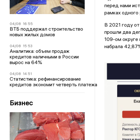
перед нами ист
рамках одного 
04/08
16:55
В 2021 году от
ВТБ поддержал строительство
прошли два деп
новых жилых домов
109-ом округе 
набрала 42,87
04/08
15:53
Аналитика: объем продаж
кредитов наличными в России
вырос на 64%
04/08
14:51
Статистика: рефинансирование
кредитов экономит четверть платежа
Бизнес