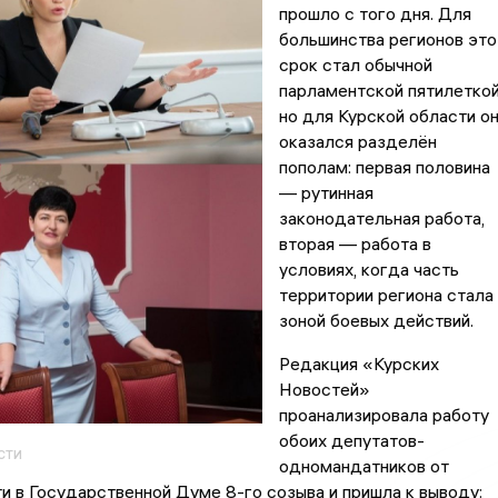
прошло с того дня. Для
большинства регионов это
срок стал обычной
парламентской пятилеткой
но для Курской области о
оказался разделён
пополам: первая половина
— рутинная
законодательная работа,
вторая — работа в
условиях, когда часть
территории региона стала
зоной боевых действий.
Редакция «Курских
Новостей»
проанализировала работу
обоих депутатов-
сти
одномандатников от
и в Государственной Думе 8-го созыва и пришла к выводу: