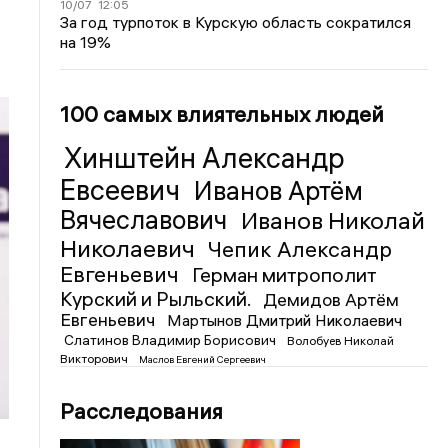
10/07
12:05
За год турпоток в Курскую область сократился
на 19%
100 самых влиятельных людей
Хинштейн Александр
Евсеевич
Иванов Артём
Вячеславович
Иванов Николай
Николаевич
Чепик Александр
Евгеньевич
Герман митрополит
Курский и Рыльский.
Демидов Артём
Евгеньевич
Мартынов Дмитрий Николаевич
Слатинов Владимир Борисович
Волобуев Николай
Викторович
Маслов Евгений Сергеевич
Расследования