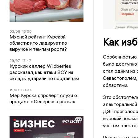
03/08
13:00
Мясной рейтинг Курской
Как из
области: кто лидирует по
выручке и темпам роста?
Особенностью э
29/07
17:47
было доступно
Курский селлер Wildberries
стал одним из 
рассказал, как атаки ВСУ на
Севастополем,
склады ударили по продавцам
областями.
19/07
09:37
Мэр Курска опроверг слухи о
Это обстоятель
продаже «Северного рынка»
электоральной 
ДЭГ проголосо
высокий показа
учётом электро
Результаты за