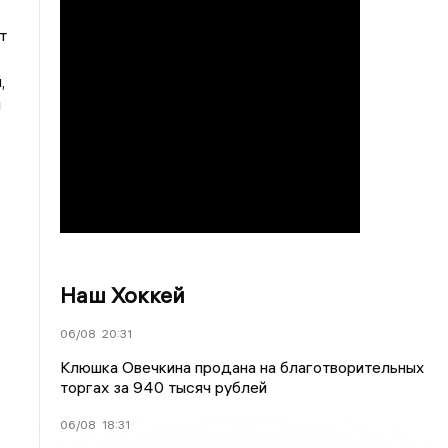
т
,
н
Наш Хоккей
06/08
20:31
Клюшка Овечкина продана на благотворительных
торгах за 940 тысяч рублей
06/08
18:31