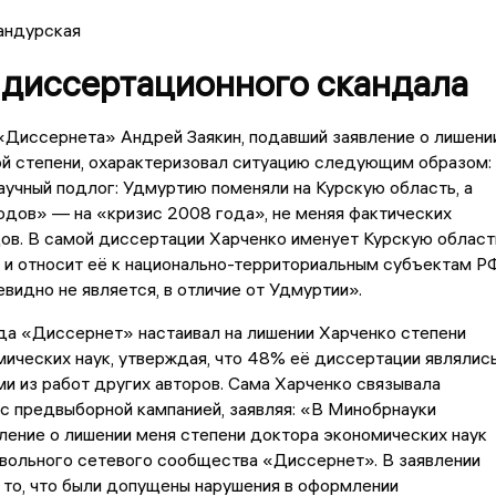
андурская
 диссертационного скандала
«Диссернета» Андрей Заякин, подавший заявление о лишени
ой степени, охарактеризовал ситуацию следующим образом:
учный подлог: Удмуртию поменяли на Курскую область, а
одов» — на «кризис 2008 года», не меняя фактических
ов. В самой диссертации Харченко именует Курскую област
и относит её к национально-территориальным субъектам РФ
евидно не является, в отличие от Удмуртии».
да «Диссернет» настаивал на лишении Харченко степени
ических наук, утверждая, что 48% её диссертации являлис
и из работ других авторов. Сама Харченко связывала
с предвыборной кампанией, заявляя: «В Минобрнауки
ление о лишении меня степени доктора экономических наук
 вольного сетевого сообщества «Диссернет». В заявлении
 то, что были допущены нарушения в оформлении