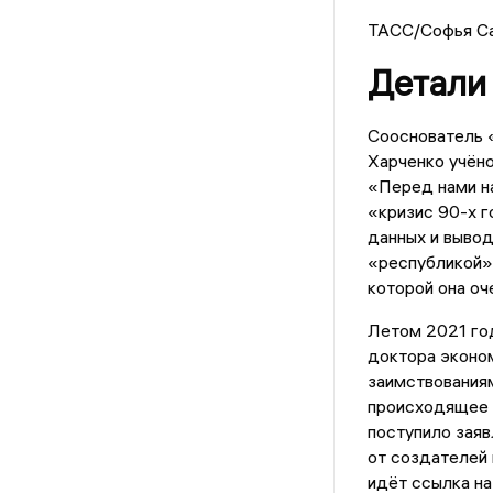
ТАСС/Софья С
Детали
Сооснователь 
Харченко учён
«Перед нами на
«кризис 90-х г
данных и вывод
«республикой» 
которой она оч
Летом 2021 го
доктора эконом
заимствованиям
происходящее 
поступило заяв
от создателей
идёт ссылка на