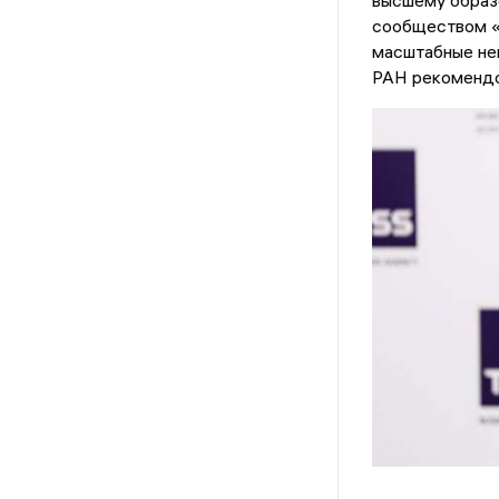
высшему образ
сообществом «Д
масштабные не
РАН рекомендов