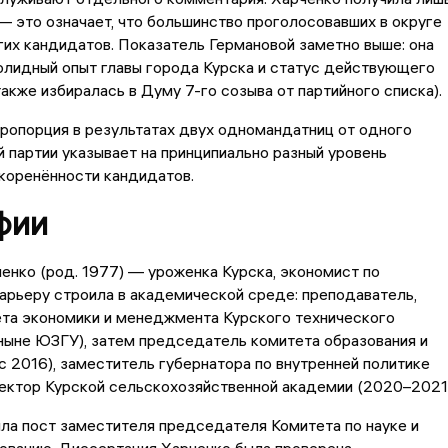
— это означает, что большинство проголосовавших в округе
их кандидатов. Показатель Германовой заметно выше: она
олидный опыт главы города Курска и статус действующего
также избиралась в Думу 7-го созыва от партийного списка).
ропорция в результатах двух одномандатниц от одного
й партии указывает на принципиально разный уровень
коренённости кандидатов.
фии
енко (род. 1977) — уроженка Курска, экономист по
арьеру строила в академической среде: преподаватель,
ета экономики и менеджмента Курского технического
ныне ЮЗГУ), затем председатель комитета образования и
(с 2016), заместитель губернатора по внутренней политике
ектор Курской сельскохозяйственной академии (2020–2021)
ла пост заместителя председателя Комитета по науке и