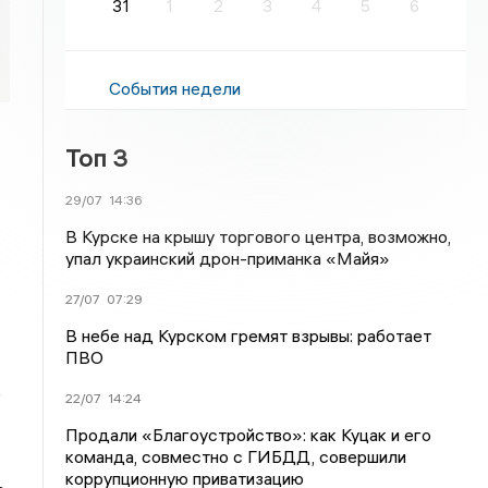
31
1
2
3
4
5
6
События недели
Топ 3
29/07
14:36
В Курске на крышу торгового центра, возможно,
упал украинский дрон-приманка «Майя»
27/07
07:29
В небе над Курском гремят взрывы: работает
ПВО
о
22/07
14:24
Продали «Благоустройство»: как Куцак и его
команда, совместно с ГИБДД, совершили
коррупционную приватизацию
ь