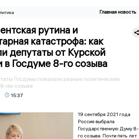
Главная новость
литика
ентская рутина и
арная катастрофа: как
и депутаты от Курской
 в Госдуме 8-го созыва
таты Госдумы показали разные политические
 8-ом созыве
15:37
19 сентября 2021 года
Россия выбрала
Государственную Думу 8-
го созыва. Почти пять лет