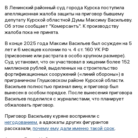
В Ленинский районный суд города Курска поступила
апелляционная жалоба защиты на приговор бывшему
депутату Курской областной Думы Максиму Васильеву.
Об этом сообщает "Комерсантъ". К производству
жалоба пока не принята.
В конце 2025 года Максим Васильев был осужден на 5
лет и 6 месяцев колонии по ч. 4 ст. 160 УК РФ
(присвоение или растрата в особо крупном размере).
Суд установил, что он участвовал в хищении более 152
миллионов рублей, выделенных на строительство
фортификационных сооружений («линий обороны») в
приграничном Глушковском районе Курской области.
Васильев полностью признал вину, и приговор был
вынесен в особом порядке. После вынесения приговора
Васильев поделился с журналистами, что планирует
обжаловать приговор.
Приговор Васильеву куряне восприняли с
негодованием
, а адвокаты других фигурантов
рассказали,
почему ему дали именно такой срок
.