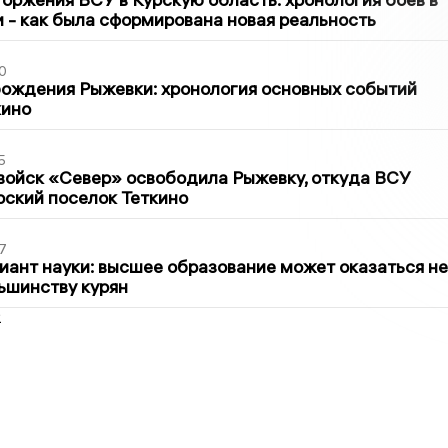
ти - как была сформирована новая реальность
0
ождения Рыжевки: хронология основных событий
кино
5
войск «Север» освободила Рыжевку, откуда ВСУ
рский поселок Теткино
7
иант науки: высшее образование может оказаться не
ьшинству курян
2