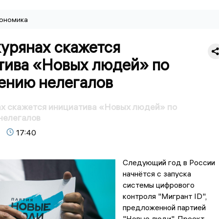
ономика
курянах скажется
тива «Новых людей» по
ению нелегалов
ах скажется инициатива «Новых людей» по
нелегалов
17:40
Следующий год в России
начнётся с запуска
системы цифрового
контроля "Мигрант ID",
предложенной партией
"Новые люди". Проект