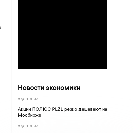
о
и
Новости экономики
07/08
18:41
Акции ПОЛЮС PLZL резко дешевеют на
Мосбирже
07/08
18:41