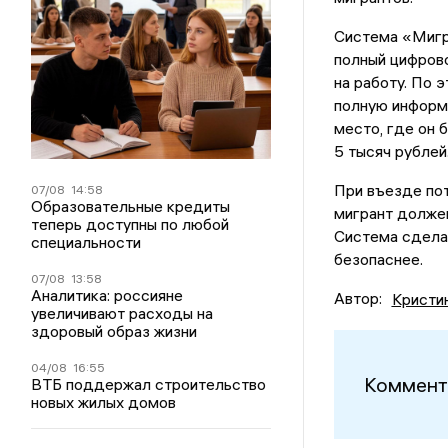
Система «Мигр
полный цифрово
на работу. По 
полную информа
место, где он 
5 тысяч рублей
При въезде пот
07/08
14:58
Образовательные кредиты
мигрант должен
теперь доступны по любой
Система сдела
специальности
безопаснее.
07/08
13:58
Аналитика: россияне
Автор:
Кристи
увеличивают расходы на
здоровый образ жизни
04/08
16:55
Коммент
ВТБ поддержал строительство
новых жилых домов