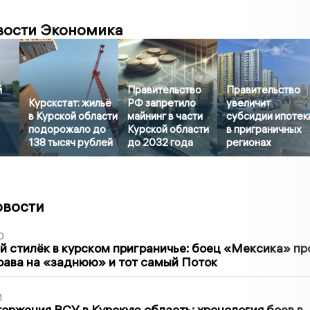
вости Экономика
й
Правительство
Правительство
Курскстат: жильё
РФ запретило
увеличит
в Курской области
майнинг в части
субсидии ипотек
подорожало до
Курской области
в приграничных
138 тысяч рублей
до 2032 года
регионах
овости
0
 стилёк в курском приграничье: боец «Мексика» пр
рава на «заднюю» и тот самый Поток
1
оржения ВСУ в Курскую область: хронология боев в