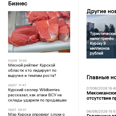
Бизнес
Другие но
Туристически
налог принёс
Курску 9
миллионов
рублей
03/08
13:00
Мясной рейтинг Курской
области: кто лидирует по
выручке и темпам роста?
Главные н
29/07
17:47
07/08/2026 16:4
Курский селлер Wildberries
Мексиканский
рассказал, как атаки ВСУ на
отсутствие п
склады ударили по продавцам
19/07
09:37
06/08/2026 15:5
Мэр Курска опроверг слухи о
Годовщина вт