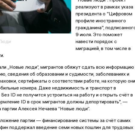
реализуют в рамках указа
президента о "Цифровом
профиле иностранного
гражданина", подписанног
9 июля. Это поможет
навести порядок с
 Люди
миграцией, в том числе в
ти.
али „Новые люди“, мигрантов обяжут сдать всю информацию
ию, сведения об образовании и судимости, заболеваниях и
аховки, сертификаты о соответствии работе, на которую он
обильные номера. Даже недвижимость и транспорт в
 Без ID не получится устроиться на работу и открыть счёт в
ормление ID в срок мигрантов должны депортировать", —
а партии Алексея Нечаева “Новые люди”.
ложение партии — финансирование системы за счёт самих
нфин поддержал введение семи новых пошлин для трудовых