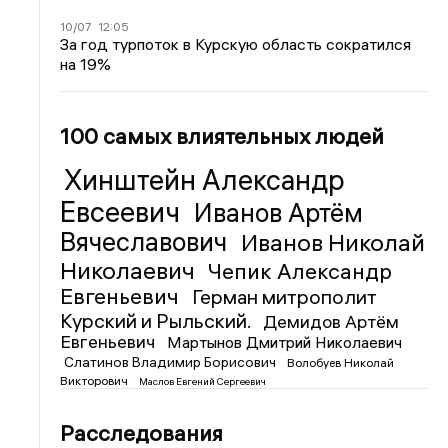
10/07
12:05
За год турпоток в Курскую область сократился
на 19%
100 самых влиятельных людей
Хинштейн Александр
Евсеевич
Иванов Артём
Вячеславович
Иванов Николай
Николаевич
Чепик Александр
Евгеньевич
Герман митрополит
Курский и Рыльский.
Демидов Артём
Евгеньевич
Мартынов Дмитрий Николаевич
Слатинов Владимир Борисович
Волобуев Николай
Викторович
Маслов Евгений Сергеевич
Расследования