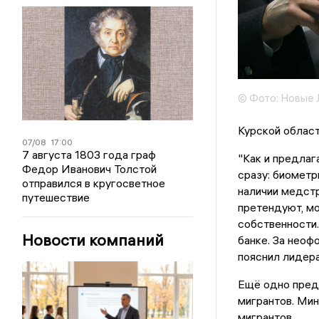
© Фото: Новые
Курской облас
07/08
17:00
7 августа 1803 года граф
"Как и предлаг
Федор Иванович Толстой
сразу: биометр
отправился в кругосветное
наличии медстр
путешествие
претендуют, м
собственности.
Новости компаний
банке. За неоф
пояснил лидер
Ещё одно пред
мигрантов. Ми
мигрантов.