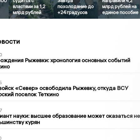
400
судится с
Завтра
направили 4,2
властями за 1,2
похолодание до
млрд рублей на
млрд рублей
+24 градусов
единое пособие
овости
0
ождения Рыжевки: хронология основных событий
кино
5
войск «Север» освободила Рыжевку, откуда ВСУ
рский поселок Теткино
7
иант науки: высшее образование может оказаться не
ьшинству курян
0