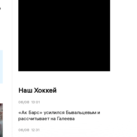
о
Наш Хоккей
06/08
13:01
«Ак Барс» усилился Бывальцевым и
рассчитывает на Галеева
06/08
12:31