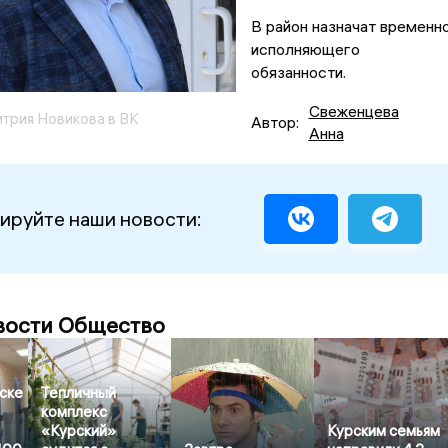
В район назначат временн
исполняющего
обязанности.
Свеженцева
трия Новикова в ВК
Автор:
Анна
ируйте наши новости:
вости Общество
ске
Тепличный
комплекс
«Курский»
Курским семьям