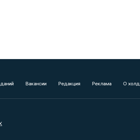
зданий
Вакансии
Редакция
Реклама
О холд
X