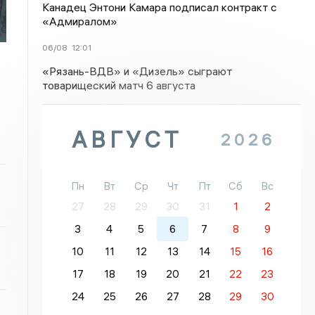
Канадец Энтони Камара подписал контракт с
«Адмиралом»
06/08
12:01
«Рязань-ВДВ» и «Дизель» сыграют
товарищеский матч 6 августа
АВГУСТ
2026
Пн
Вт
Ср
Чт
Пт
Сб
Вс
27
28
29
30
31
1
2
3
4
5
6
7
8
9
10
11
12
13
14
15
16
17
18
19
20
21
22
23
24
25
26
27
28
29
30