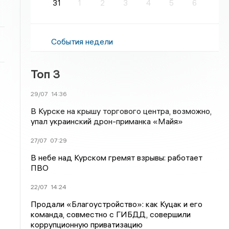
31
1
2
3
4
5
6
События недели
Топ 3
29/07
14:36
В Курске на крышу торгового центра, возможно,
упал украинский дрон-приманка «Майя»
27/07
07:29
В небе над Курском гремят взрывы: работает
ПВО
22/07
14:24
Продали «Благоустройство»: как Куцак и его
команда, совместно с ГИБДД, совершили
коррупционную приватизацию