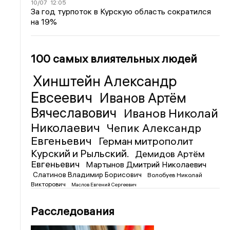
10/07
12:05
За год турпоток в Курскую область сократился
на 19%
100 самых влиятельных людей
Хинштейн Александр
Евсеевич
Иванов Артём
Вячеславович
Иванов Николай
Николаевич
Чепик Александр
Евгеньевич
Герман митрополит
Курский и Рыльский.
Демидов Артём
Евгеньевич
Мартынов Дмитрий Николаевич
Слатинов Владимир Борисович
Волобуев Николай
Викторович
Маслов Евгений Сергеевич
Расследования