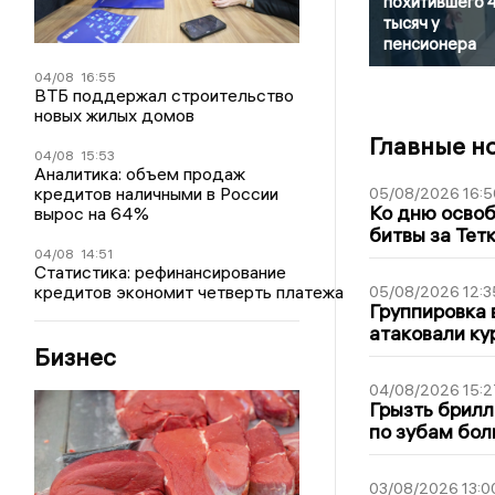
похитившего 
тысяч у
пенсионера
04/08
16:55
ВТБ поддержал строительство
новых жилых домов
Главные н
04/08
15:53
Аналитика: объем продаж
кредитов наличными в России
05/08/2026 16:5
Ко дню освоб
вырос на 64%
битвы за Тет
04/08
14:51
Статистика: рефинансирование
кредитов экономит четверть платежа
05/08/2026 12:3
Группировка 
атаковали ку
Бизнес
04/08/2026 15:2
Грызть брилл
по зубам бол
03/08/2026 13:0