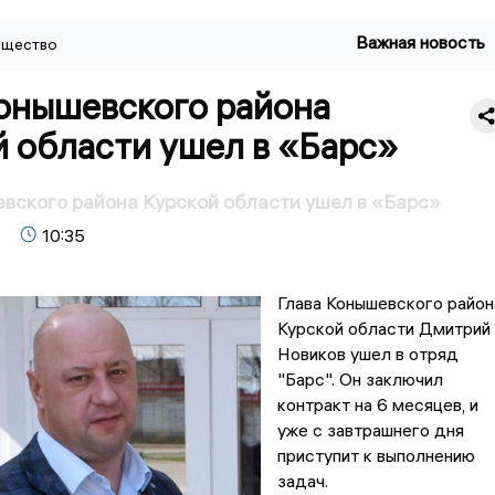
Важная новость
щество
Конышевского района
й области ушел в «Барс»
вского района Курской области ушел в «Барс»
10:35
Глава Конышевского район
Курской области Дмитрий
Новиков ушел в отряд
"Барс". Он заключил
контракт на 6 месяцев, и
уже с завтрашнего дня
приступит к выполнению
задач.