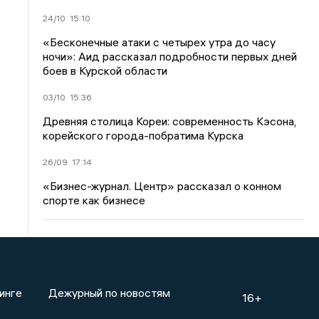
24/10
15:10
«Бесконечные атаки с четырех утра до часу
ночи»: Аид рассказал подробности первых дней
боев в Курской области
03/10
15:36
Древняя столица Кореи: современность Кэсона,
корейского города-побратима Курска
26/09
17:14
«Бизнес-журнал. Центр» рассказал о конном
спорте как бизнесе
инге
Дежурный по новостям
16+