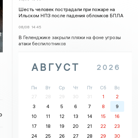
Шесть человек пострадали при пожаре на
Ильском НПЗ после падения обломков БПЛА
08/08
14:45
2
В Геленджике закрыли пляжи на фоне угрозы
атаки беспилотников
АВГУСТ
2026
Пн
Вт
Ср
Чт
Пт
Сб
Вс
27
28
29
30
31
1
2
3
4
5
6
7
8
9
о
10
11
12
13
14
15
16
17
18
19
20
21
22
23
24
25
26
27
28
29
30