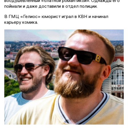
воодушевленный «блатной романтикой». Однажды его
поймали и даже доставили в отдел полиции.
В ГМЦ «Гелиос» юморист играл в КВН и начинал
карьеру комика.