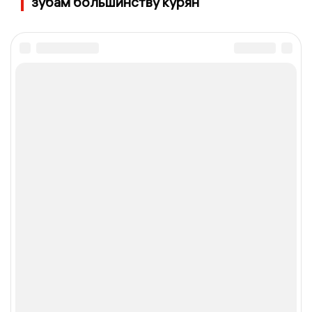
зубам большинству курян