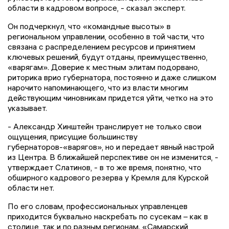
области в кадровом вопросе, - сказал эксперт.
Он подчеркнул, что «командные высоты» в
региональном управлении, особенно в той части, что
связана с распределением ресурсов и принятием
ключевых решений, будут отданы, преимущественно,
«варягам». Доверие к местным элитам подорвано,
риторика врио губернатора, постоянно и даже слишком
нарочито напоминающего, что из власти многим
действующим чиновникам придется уйти, четко на это
указывает.
- Александр Хинштейн транслирует не только свои
ощущения, присущие большинству
губернаторов-«варягов», но и передает явный настрой
из Центра. В ближайшей перспективе он не изменится, -
утверждает Слатинов, - в то же время, понятно, что
обширного кадрового резерва у Кремля для Курской
области нет.
По его словам, профессиональных управленцев
приходится буквально наскребать по сусекам – как в
столице, так и по разным регионам. «Самарский