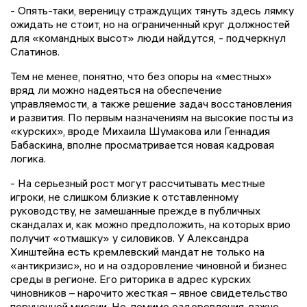
- Опять-таки, вереницу страждущих тянуть здесь лямку
ожидать не стоит, но на ограниченный круг должностей
для «командных высот» люди найдутся, - подчеркнул
Слатинов.
Тем не менее, понятно, что без опоры на «местных»
вряд ли можно надеяться на обеспечение
управляемости, а также решение задач восстановления
и развития. По первым назначениям на высокие посты из
«курских», вроде Михаила Шумакова или Геннадия
Бабаскина, вполне просматривается новая кадровая
логика.
- На серьезный рост могут рассчитывать местные
игроки, не слишком близкие к отставленному
руководству, не замешанные прежде в публичных
скандалах и, как можно предположить, на которых врио
получит «отмашку» у силовиков. У Александра
Хинштейна есть кремлевский мандат не только на
«антикризис», но и на оздоровление чиновной и бизнес
среды в регионе. Его риторика в адрес курских
чиновников – нарочито жесткая – явное свидетельство
порученной миссии. Но, помимо оздоровления, важно