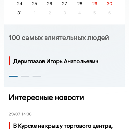
24
25
26
27
28
29
30
31
1
2
3
4
5
6
100 самых влиятельных людей
Дериглазов Игорь Анатольевич
Интересные новости
29/07
14:36
В Курске на крышу торгового центра,