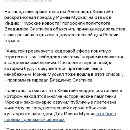
© Александр Хинштейн
На заседании правительства Александр Хинштейн
раскритиковал поездку Ирины Мусьял на отдых в
Индию. "Курские новости" попросили политолога
Владимира Слатинова объяснить причины недовольства
главы региона отдыхом в дружественной для России
стране.
"Хинштейн реализует в кадровой сфере понятную
стратегию - он "взбодрил систему" и присматривается
к кадровым изменениям. Появление персоналий, к
которым будут озвучиваться претензии, было
неизбежным. Ирина Мусьял тоже вошла в этот список",
- прокомментировал Владимир Слатинов.
Политолог отметил, что Хинштейн увидел состояние, в
котором находятся многие исторические памятники
Курска и закономерно озвучил публичные претензии
министру по государственной охране объектов
культурного наследия. Для Ирины Мусьял
это было
первым тревожным звонком.
"Своим отъездом она вновь дала повод оказаться под