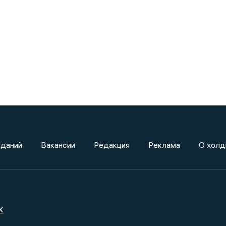
зданий
Вакансии
Редакция
Реклама
О холд
X