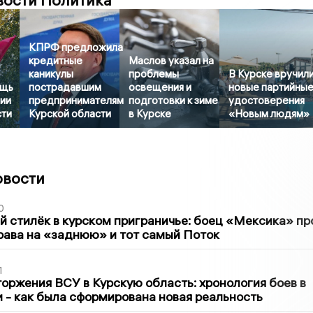
вости Политика
КПРФ предложила
кредитные
Маслов указал на
каникулы
проблемы
В Курске вручил
ощь
пострадавшим
освещения и
новые партийны
ии
предпринимателям
подготовки к зиме
удостоверения
сти
Курской области
в Курске
«Новым людям»
овости
0
 стилёк в курском приграничье: боец «Мексика» пр
рава на «заднюю» и тот самый Поток
1
оржения ВСУ в Курскую область: хронология боев в
ти - как была сформирована новая реальность