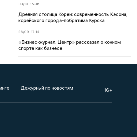
03/10
15:36
Древняя столица Кореи: современность Кэсона,
корейского города-побратима Курска
26/09
17:14
«Бизнес-журнал. Центр» рассказал о конном
спорте как бизнесе
инге
Дежурный по новостям
16+