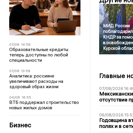
Другие но
МИД России
поблагодарил
КНДР за пом
в освобожден
07/08
14:58
Курской обла
Образовательные кредиты
теперь доступны по любой
специальности
07/08
13:58
Главные н
Аналитика: россияне
увеличивают расходы на
здоровый образ жизни
07/08/2026 16:4
Мексиканский
04/08
16:55
отсутствие п
ВТБ поддержал строительство
новых жилых домов
06/08/2026 15:5
Годовщина вт
Бизнес
полях и в се