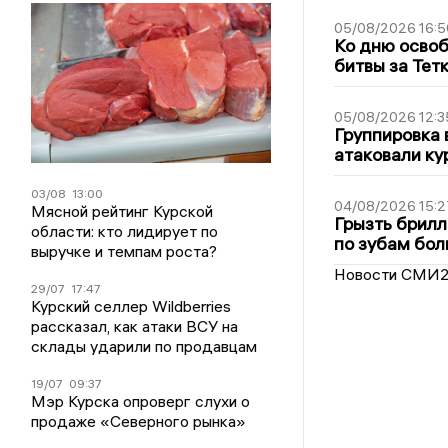
05/08/2026 16:5
Ко дню освоб
битвы за Тет
05/08/2026 12:3
Группировка 
атаковали ку
03/08
13:00
04/08/2026 15:2
Мясной рейтинг Курской
Грызть брилл
области: кто лидирует по
по зубам бол
выручке и темпам роста?
Новости СМИ
29/07
17:47
Курский селлер Wildberries
рассказал, как атаки ВСУ на
склады ударили по продавцам
19/07
09:37
Мэр Курска опроверг слухи о
продаже «Северного рынка»