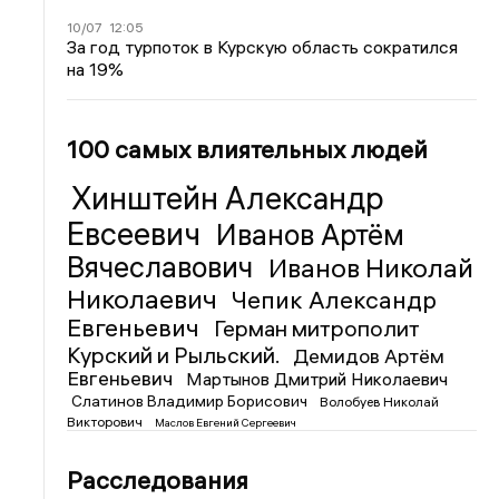
10/07
12:05
За год турпоток в Курскую область сократился
на 19%
100 самых влиятельных людей
Хинштейн Александр
Евсеевич
Иванов Артём
Вячеславович
Иванов Николай
Николаевич
Чепик Александр
Евгеньевич
Герман митрополит
Курский и Рыльский.
Демидов Артём
Евгеньевич
Мартынов Дмитрий Николаевич
Слатинов Владимир Борисович
Волобуев Николай
Викторович
Маслов Евгений Сергеевич
Расследования