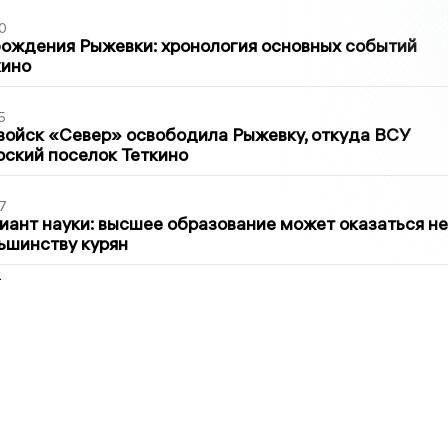
0
ождения Рыжевки: хронология основных событий
кино
5
войск «Север» освободила Рыжевку, откуда ВСУ
рский поселок Теткино
7
иант науки: высшее образование может оказаться не
ьшинству курян
2