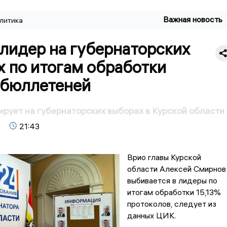
Важная новость
литика
лидер на губернаторских
х по итогам обработки
 бюллетеней
рует на губернаторских выборах в Курской области
21:43
Врио главы Курской
области Алексей Смирнов
выбивается в лидеры по
итогам обработки 15,13%
протоколов, следует из
данных ЦИК.