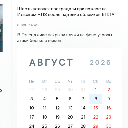
Шесть человек пострадали при пожаре на
Ильском НПЗ после падения обломков БПЛА
08/08
14:45
и
В Геленджике закрыли пляжи на фоне угрозы
е
атаки беспилотников
АВГУСТ
2026
Пн
Вт
Ср
Чт
Пт
Сб
Вс
27
28
29
30
31
1
2
о
3
4
5
6
7
8
9
10
11
12
13
14
15
16
17
18
19
20
21
22
23
24
25
26
27
28
29
30