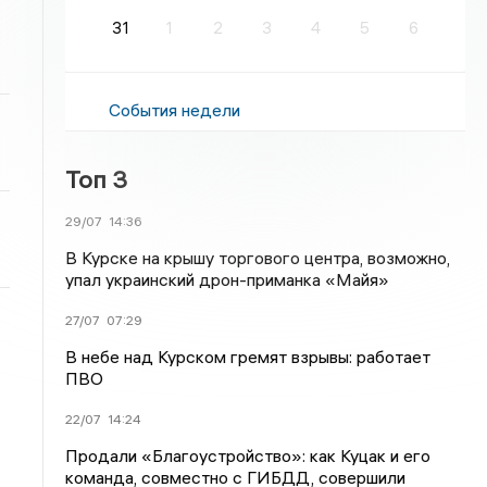
31
1
2
3
4
5
6
События недели
Топ 3
29/07
14:36
В Курске на крышу торгового центра, возможно,
упал украинский дрон-приманка «Майя»
27/07
07:29
В небе над Курском гремят взрывы: работает
ПВО
22/07
14:24
Продали «Благоустройство»: как Куцак и его
команда, совместно с ГИБДД, совершили