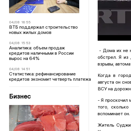
04/08
16:55
ВТБ поддержал строительство
новых жилых домов
04/08
15:53
Аналитика: объем продаж
- Дома их не н
кредитов наличными в России
обстрел. Я из
вырос на 64%
взрывы, автома
04/08
14:51
Статистика: рефинансирование
Когда в город
кредитов экономит четверть платежа
августа он сно
ВСУ на дорожно
Бизнес
- Я проскочил 
того, сколько
вспоминает он.
Житель Суджи 