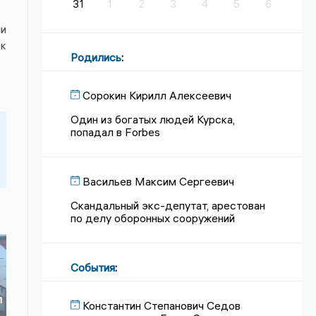
31
1
2
3
4
5
6
ни
 к
Родились
:
Сорокин Кирилл Алексеевич
Один из богатых людей Курска,
попадал в Forbes
Васильев Максим Сергеевич
Скандальный экс-депутат, арестован
по делу оборонных сооружений
События
:
л
Константин Степанович Седов