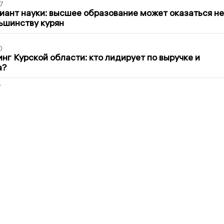
7
иант науки: высшее образование может оказаться не
ьшинству курян
0
нг Курской области: кто лидирует по выручке и
а?
2