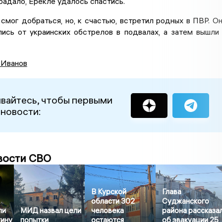
радало, Ерекле удалось спастись.
смог добраться, но, к счастью, встретил родных в ПВР. О
лись от украинских обстрелов в подвалах, а затем вышли
 Иванов
вайтесь, чтобы первыми
 новости:
вости СВО
В Курской
Глава
области 302
Суджанского
ли
МИД назвал цели
человека
района рассказа
тину
попытки
остаются
об эвакуации 25