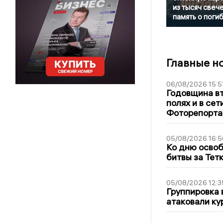
из тысяч свече
память о поги
Главные н
06/08/2026 15:5
Годовщина вт
полях и в се
Фоторепорт
05/08/2026 16:5
Ко дню освоб
битвы за Тет
05/08/2026 12:3
Группировка 
атаковали ку