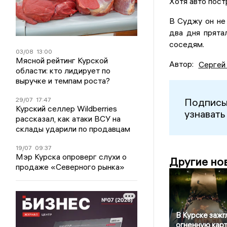
Хотя авто пост
В Суджу он не 
два дня прята
соседям.
03/08
13:00
Мясной рейтинг Курской
Автор:
Сергей
области: кто лидирует по
выручке и темпам роста?
29/07
17:47
Подписы
Курский селлер Wildberries
узнавать
рассказал, как атаки ВСУ на
склады ударили по продавцам
19/07
09:37
Мэр Курска опроверг слухи о
Другие но
продаже «Северного рынка»
В Курске зажг
огненную кар