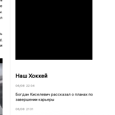
е
.
ал
сь
у,
и
Наш Хоккей
06/08
22:04
Богдан Киселевич рассказал о планах по
завершении карьеры
06/08
21:31