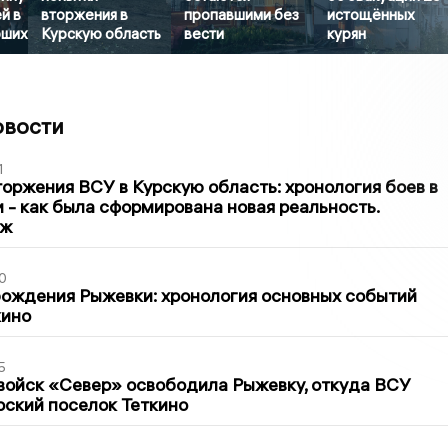
й в
вторжения в
пропавшими без
истощённых
бших
Курскую область
вести
курян
овости
1
оржения ВСУ в Курскую область: хронология боев в
ти - как была сформирована новая реальность.
аж
0
ождения Рыжевки: хронология основных событий
кино
5
войск «Север» освободила Рыжевку, откуда ВСУ
рский поселок Теткино