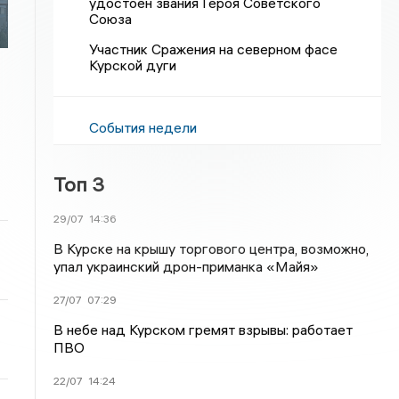
удостоен звания Героя Советского
Союза
Участник Сражения на северном фасе
Курской дуги
События недели
Топ 3
29/07
14:36
В Курске на крышу торгового центра, возможно,
упал украинский дрон-приманка «Майя»
27/07
07:29
В небе над Курском гремят взрывы: работает
ПВО
22/07
14:24