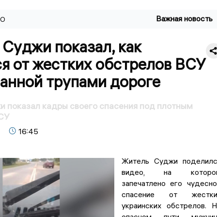
Важная новость
ВО
Суджи показал, как
я от жестких обстрелов ВСУ
панной трупами дороге
 показал кадры своего спасения под плотным
СУ
16:45
Житель Суджи поделилс
видео, на которо
запечатлено его чудесн
спасение от жестки
украинских обстрелов. 
опасном пути мужчин