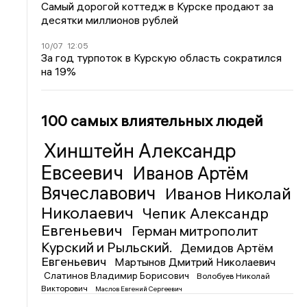
Самый дорогой коттедж в Курске продают за
десятки миллионов рублей
10/07
12:05
За год турпоток в Курскую область сократился
на 19%
100 самых влиятельных людей
Хинштейн Александр
Евсеевич
Иванов Артём
Вячеславович
Иванов Николай
Николаевич
Чепик Александр
Евгеньевич
Герман митрополит
Курский и Рыльский.
Демидов Артём
Евгеньевич
Мартынов Дмитрий Николаевич
Слатинов Владимир Борисович
Волобуев Николай
Викторович
Маслов Евгений Сергеевич