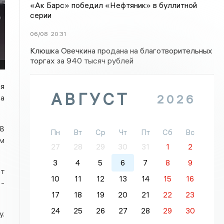
«Ак Барс» победил «Нефтяник» в буллитной
серии
06/08
20:31
Клюшка Овечкина продана на благотворительных
торгах за 940 тысяч рублей
ся
АВГУСТ
2026
ва
 8
Пн
Вт
Ср
Чт
Пт
Сб
Вс
ом
27
28
29
30
31
1
2
3
4
5
6
7
8
9
от
10
11
12
13
14
15
16
 -
17
18
19
20
21
22
23
24
25
26
27
28
29
30
у.