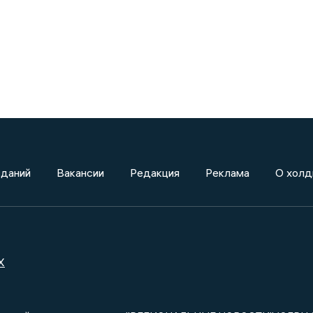
зданий
Вакансии
Редакция
Реклама
О холд
X