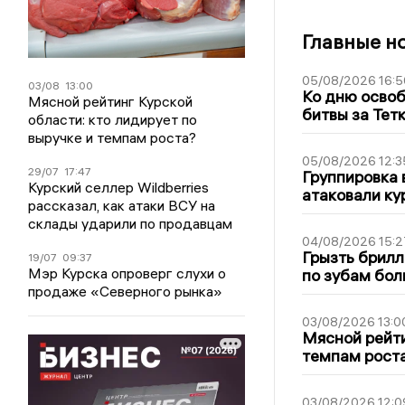
Главные н
05/08/2026 16:5
03/08
13:00
Ко дню освоб
Мясной рейтинг Курской
битвы за Тет
области: кто лидирует по
выручке и темпам роста?
05/08/2026 12:3
29/07
17:47
Группировка 
Курский селлер Wildberries
атаковали ку
рассказал, как атаки ВСУ на
склады ударили по продавцам
04/08/2026 15:2
Грызть брилл
19/07
09:37
Мэр Курска опроверг слухи о
по зубам бол
продаже «Северного рынка»
03/08/2026 13:0
Мясной рейти
темпам рост
03/08/2026 12:0