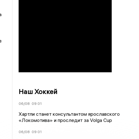
а
в
Наш Хоккей
06/08
09:01
Хартли станет консультантом ярославского
«Локомотива» и проследит за Volga Cup
06/08
09:01