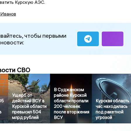
хватить Курскую АЭС.
 Иванов
вайтесь, чтобы первыми
 новости:
вости СВО
В Суджанском
Ущерб от
районе Курской
05
действий ВСУ в
области пропали
Курская область
Курской области
200 человек
час находилась
в
превысил 504
после вторжения
под ракетной
млрд рублей
ВСУ
угрозой