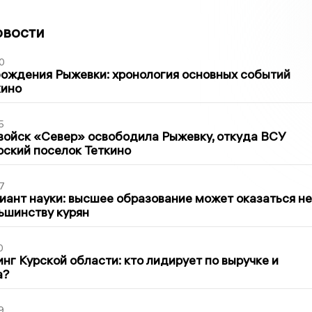
овости
0
ождения Рыжевки: хронология основных событий
кино
5
войск «Север» освободила Рыжевку, откуда ВСУ
рский поселок Теткино
7
иант науки: высшее образование может оказаться не
ьшинству курян
0
нг Курской области: кто лидирует по выручке и
а?
9