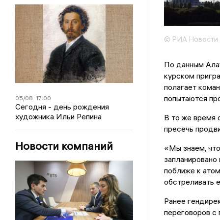
© РИА Новости
По данным Ала
курском пригра
полагает коман
попытаются про
05/08
17:00
Сегодня - день рождения
художника Ильи Репина
В то же время 
пресечь продв
Новости компаний
«Мы знаем, что
запланировано 
поближе к атом
обстреливать е
Ранее гендире
переговоров с 