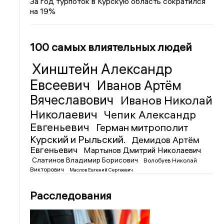
За год турпоток в Курскую область сократился
на 19%
100 самых влиятельных людей
Хинштейн Александр
Евсеевич
Иванов Артём
Вячеславович
Иванов Николай
Николаевич
Чепик Александр
Евгеньевич
Герман митрополит
Курский и Рыльский.
Демидов Артём
Евгеньевич
Мартынов Дмитрий Николаевич
Слатинов Владимир Борисович
Волобуев Николай
Викторович
Маслов Евгений Сергеевич
Расследования