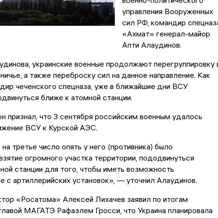
военно-политического
управления Вооруженных
сил РФ, командир спецназ
«Ахмат» генерал-майор
Апти Алаудинов.
удинова, украинские военные продолжают перегруппировку 
ничье, а также переброску сил на данное направление. Как
дир чеченского спецназа, уже в ближайшие дни ВСУ
двинуться ближе к атомной станции.
он признал, что 3 сентября российским военным удалось
ижение ВСУ к Курской АЭС.
 на третье число опять у него (противника) было
взятие огромного участка территории, пододвинуться
ной станции для того, чтобы иметь возможность
е с артиллерийских установок», — уточнил Алаудинов.
ктор «Росатома» Алексей Лихачев заявил по итогам
главой МАГАТЭ Рафаэлем Гросси, что Украина планировала