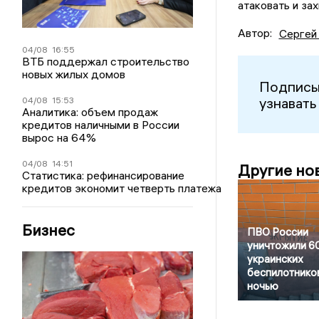
атаковать и за
Автор:
Сергей
04/08
16:55
ВТБ поддержал строительство
новых жилых домов
Подписы
узнавать
04/08
15:53
Аналитика: объем продаж
кредитов наличными в России
вырос на 64%
04/08
14:51
Другие но
Статистика: рефинансирование
кредитов экономит четверть платежа
Бизнес
ПВО России
уничтожили 6
украинских
беспилотнико
ночью