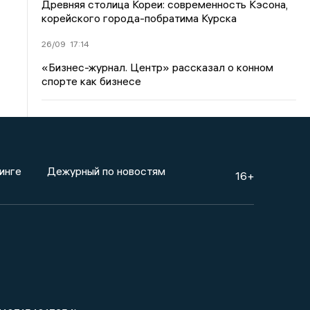
Древняя столица Кореи: современность Кэсона,
корейского города-побратима Курска
26/09
17:14
«Бизнес-журнал. Центр» рассказал о конном
спорте как бизнесе
инге
Дежурный по новостям
16+