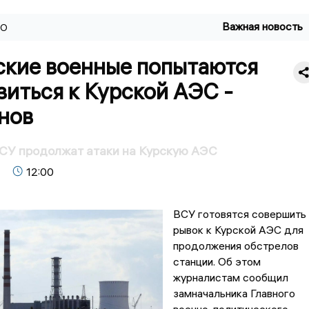
Важная новость
ВО
ские военные попытаются
иться к Курской АЭС -
нов
ВСУ продолжат атаки на Курскую АЭС
12:00
ВСУ готовятся совершить
рывок к Курской АЭС для
продолжения обстрелов
станции. Об этом
журналистам сообщил
замначальника Главного