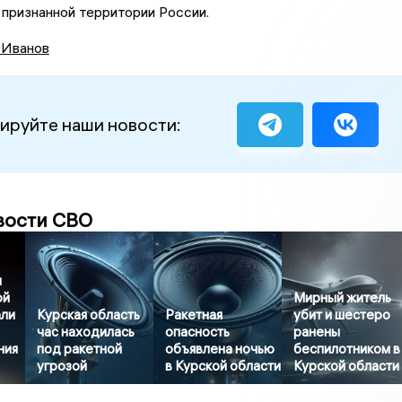
признанной территории России.
 Иванов
ируйте наши новости:
вости СВО
м
ой
Мирный житель
али
Курская область
Ракетная
убит и шестеро
час находилась
опасность
ранены
ния
под ракетной
объявлена ночью
беспилотником в
угрозой
в Курской области
Курской области