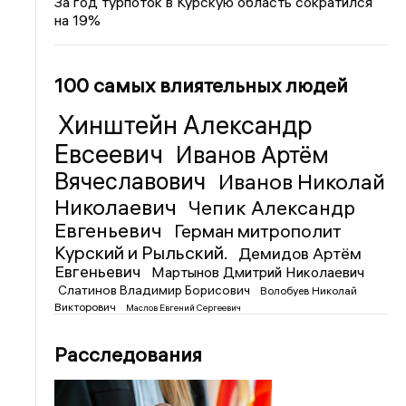
За год турпоток в Курскую область сократился
на 19%
100 самых влиятельных людей
Хинштейн Александр
Евсеевич
Иванов Артём
Вячеславович
Иванов Николай
Николаевич
Чепик Александр
Евгеньевич
Герман митрополит
Курский и Рыльский.
Демидов Артём
Евгеньевич
Мартынов Дмитрий Николаевич
Слатинов Владимир Борисович
Волобуев Николай
Викторович
Маслов Евгений Сергеевич
Расследования