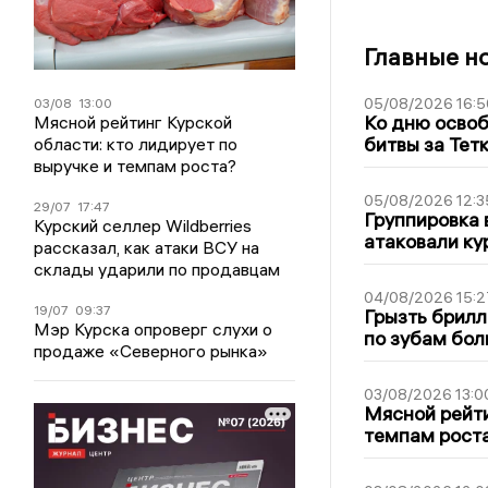
Главные н
05/08/2026 16:5
03/08
13:00
Ко дню освоб
Мясной рейтинг Курской
битвы за Тет
области: кто лидирует по
выручке и темпам роста?
05/08/2026 12:3
29/07
17:47
Группировка 
Курский селлер Wildberries
атаковали ку
рассказал, как атаки ВСУ на
склады ударили по продавцам
04/08/2026 15:2
19/07
09:37
Грызть брилл
Мэр Курска опроверг слухи о
по зубам бол
продаже «Северного рынка»
03/08/2026 13:0
Мясной рейти
темпам рост