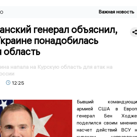
Важная новость
ВО
анский генерал объяснил,
Украине понадобилась
 область
ина напала на Курскую область для атак на
оссии
12:25
Бывший командующи
армией США в Европ
генерал Бен Ходже
поделился своим мнени
насчет действий ВСУ н
курском направлении