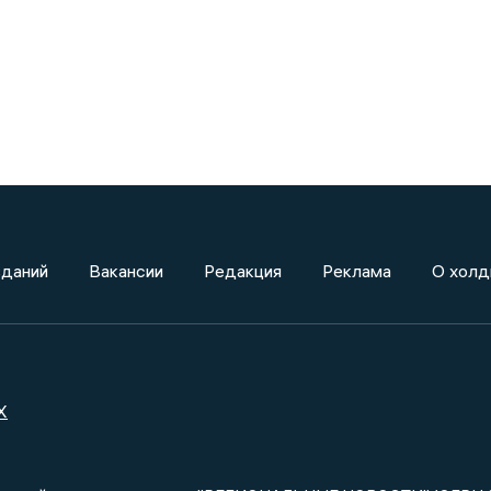
зданий
Вакансии
Редакция
Реклама
О холд
X