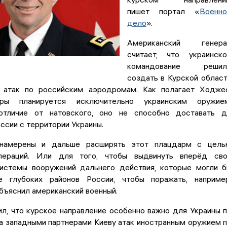
пишет портал «
Военн
дело
».
Американский генера
считает, что украинск
командование решил
создать в Курской облас
 атак по российским аэродромам. Как полагает Ходже
ры планируется исключительно украинским оружием
 отличие от натовского, оно не способно доставать 
сии с территории Украины.
намерены и дальше расширять этот плацдарм с цель
пераций. Или для того, чтобы выдвинуть вперёд сво
истемы вооружений дальнего действия, которые могли 
е глубоких районов России, чтобы поражать, наприме
бъяснил американский военный.
л, что курское направление особенно важно для Украины 
а западными партнерами Киеву атак иностранным оружием 