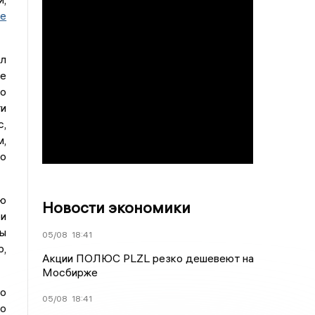
ое
л
ое
о
ти
с,
,
до
ю
Новости экономики
и
бы
05/08
18:41
р,
Акции ПОЛЮС PLZL резко дешевеют на
Мосбирже
по
05/08
18:41
по