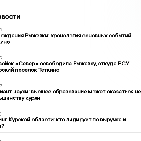
овости
0
ождения Рыжевки: хронология основных событий
кино
5
войск «Север» освободила Рыжевку, откуда ВСУ
рский поселок Теткино
7
иант науки: высшее образование может оказаться не
ьшинству курян
0
нг Курской области: кто лидирует по выручке и
а?