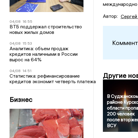
международно 
Автор:
Сергей
04/08
16:55
ВТБ поддержал строительство
новых жилых домов
Коммент
04/08
15:53
Аналитика: объем продаж
кредитов наличными в России
вырос на 64%
04/08
14:51
Другие но
Статистика: рефинансирование
кредитов экономит четверть платежа
В Суджанско
Бизнес
районе Курск
области проп
200 человек
после вторже
ВСУ