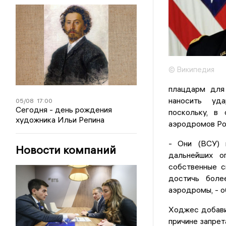
© Википедия
плацдарм для
наносить уда
05/08
17:00
Сегодня - день рождения
поскольку, в
художника Ильи Репина
аэродромов Рос
- Они (ВСУ) 
Новости компаний
дальнейших о
собственные с
достичь боле
аэродромы, - о
Ходжес добави
причине запрет