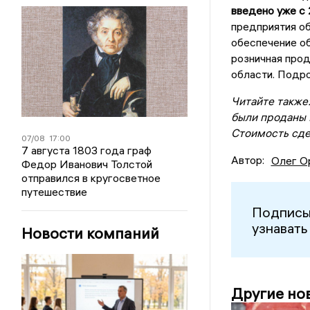
введено уже с 
предприятия об
обеспечение об
розничная прод
области. Подр
Читайте также
были проданы 
Стоимость сде
07/08
17:00
7 августа 1803 года граф
Автор:
Олег О
Федор Иванович Толстой
отправился в кругосветное
путешествие
Подписы
узнавать
Новости компаний
Другие но