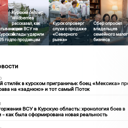
Курский селлер
Wildberries
рассказал, как
Курск опроверг
Сбер опросил
атывающих
атаки ВСУ на
слухи о продаже
владельцев
Курской
склады ударили
«Северного
семейного мало
25 год
по продавцам
рынка»
бизнеса
овости
0
 стилёк в курском приграничье: боец «Мексика» пр
рава на «заднюю» и тот самый Поток
1
оржения ВСУ в Курскую область: хронология боев в
ти - как была сформирована новая реальность