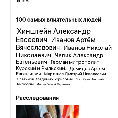
на 19%
100 самых влиятельных людей
Хинштейн Александр
Евсеевич
Иванов Артём
Вячеславович
Иванов Николай
Николаевич
Чепик Александр
Евгеньевич
Герман митрополит
Курский и Рыльский.
Демидов Артём
Евгеньевич
Мартынов Дмитрий Николаевич
Слатинов Владимир Борисович
Волобуев Николай
Викторович
Маслов Евгений Сергеевич
Расследования