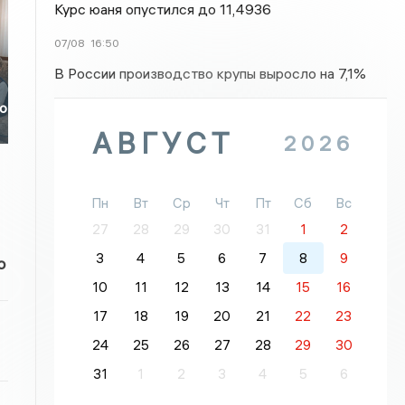
Курс юаня опустился до 11,4936
07/08
16:50
В России производство крупы выросло на 7,1%
го
АВГУСТ
2026
Пн
Вт
Ср
Чт
Пт
Сб
Вс
27
28
29
30
31
1
2
3
4
5
6
7
8
9
о
10
11
12
13
14
15
16
17
18
19
20
21
22
23
24
25
26
27
28
29
30
31
1
2
3
4
5
6