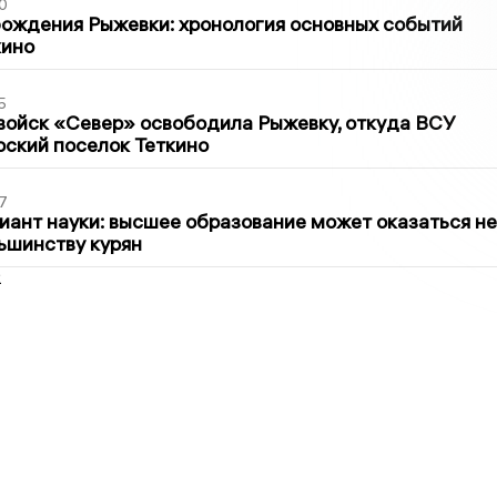
0
ождения Рыжевки: хронология основных событий
кино
5
войск «Север» освободила Рыжевку, откуда ВСУ
рский поселок Теткино
7
иант науки: высшее образование может оказаться не
ьшинству курян
2