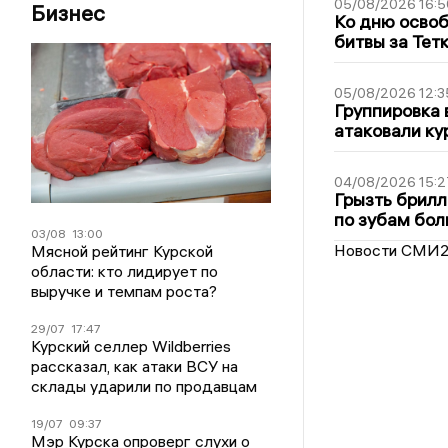
05/08/2026 16:5
Бизнес
Ко дню освоб
битвы за Тет
05/08/2026 12:3
Группировка 
атаковали ку
04/08/2026 15:2
Грызть брилл
по зубам бол
03/08
13:00
Новости СМИ
Мясной рейтинг Курской
области: кто лидирует по
выручке и темпам роста?
29/07
17:47
Курский селлер Wildberries
рассказал, как атаки ВСУ на
склады ударили по продавцам
19/07
09:37
Мэр Курска опроверг слухи о