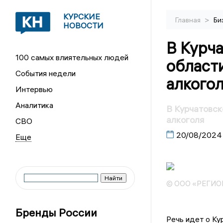
КУРСКИЕ
>
Главная
Би
НОВОСТИ
В Курч
100 самых влиятельных людей
област
События недели
алкого
Интервью
Аналитика
В Курчатовск
алкоголя
СВО
20/08/2024
© ООО «РЕГИ
Бренды России
Речь идет о Ку