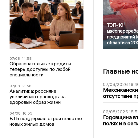
ТОП-10
мясоперераб
предприятий 
области за 20
07/08
14:58
Образовательные кредиты
теперь доступны по любой
Главные н
специальности
07/08/2026 16:4
07/08
13:58
Мексиканский
Аналитика: россияне
отсутствие п
увеличивают расходы на
здоровый образ жизни
06/08/2026 15:5
04/08
16:55
Годовщина вт
ВТБ поддержал строительство
полях и в се
новых жилых домов