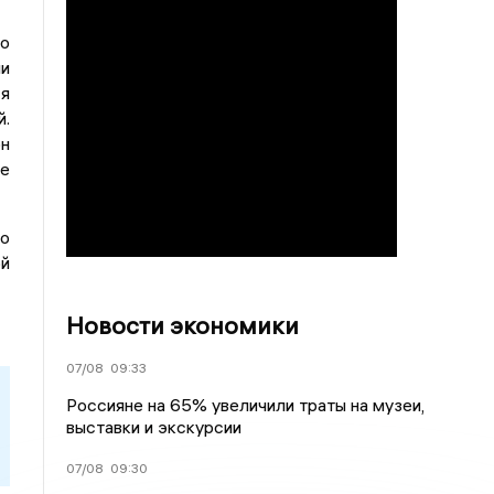
о
и
я
й.
он
е
 о
ой
Новости экономики
07/08
09:33
Россияне на 65% увеличили траты на музеи,
выставки и экскурсии
07/08
09:30