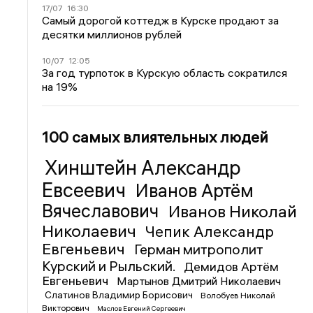
17/07
16:30
Самый дорогой коттедж в Курске продают за
десятки миллионов рублей
10/07
12:05
За год турпоток в Курскую область сократился
на 19%
100 самых влиятельных людей
Хинштейн Александр
Евсеевич
Иванов Артём
Вячеславович
Иванов Николай
Николаевич
Чепик Александр
Евгеньевич
Герман митрополит
Курский и Рыльский.
Демидов Артём
Евгеньевич
Мартынов Дмитрий Николаевич
Слатинов Владимир Борисович
Волобуев Николай
Викторович
Маслов Евгений Сергеевич