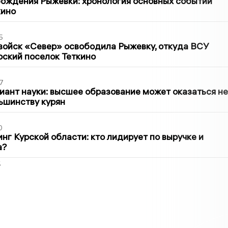
ождения Рыжевки: хронология основных событий
кино
5
войск «Север» освободила Рыжевку, откуда ВСУ
рский поселок Теткино
7
иант науки: высшее образование может оказаться не
ьшинству курян
0
нг Курской области: кто лидирует по выручке и
а?
2