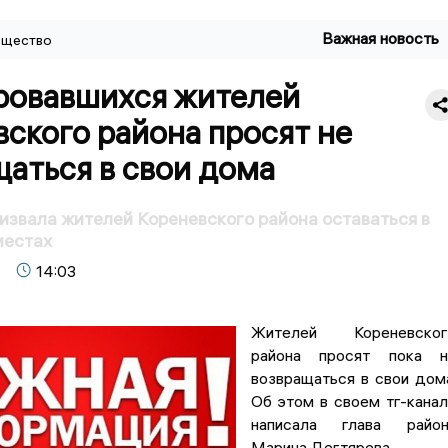
Важная новость
щество
ровавшихся жителей
ского района просят не
аться в свои дома
извала жителей Кореневского района оставаться в
местах
14:03
Жителей Кореневског
района просят пока н
возвращаться в свои дом
Об этом в своем тг-кана
написала глава район
Марина Дегтярева.