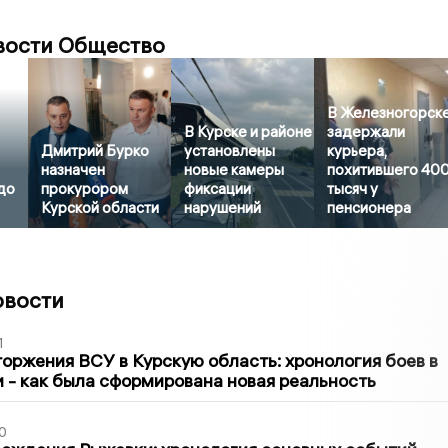
вости Общество
В Железногорск
В Курске и районе
задержали
Дмитрий Бурко
установлены
курьера,
назначен
новые камеры
похитившего 40
до
прокурором
фиксации
тысяч у
Курской области
нарушений
пенсионера
овости
1
оржения ВСУ в Курскую область: хронология боев в
ти - как была сформирована новая реальность
0