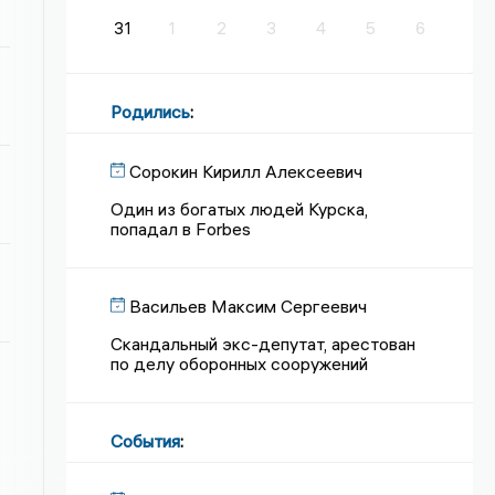
31
1
2
3
4
5
6
Родились
:
Сорокин Кирилл Алексеевич
Один из богатых людей Курска,
попадал в Forbes
Васильев Максим Сергеевич
Скандальный экс-депутат, арестован
по делу оборонных сооружений
События
: