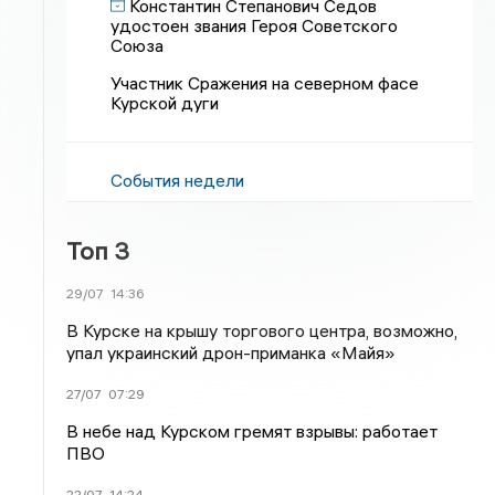
Константин Степанович Седов
удостоен звания Героя Советского
Союза
Участник Сражения на северном фасе
Курской дуги
События недели
Топ 3
29/07
14:36
В Курске на крышу торгового центра, возможно,
упал украинский дрон-приманка «Майя»
27/07
07:29
В небе над Курском гремят взрывы: работает
ПВО
22/07
14:24