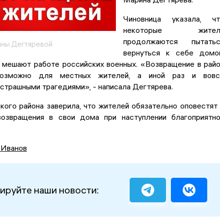
Чиновница указала, чт
некоторые жител
продолжаются пытатьс
ины Дегтяревой
вернуться к себе домо
 мешают работе российских военных. «Возвращение в рай
возможно для местных жителей, а иной раз и вовс
страшными трагедиями», - написала Дегтярева.
кого района заверила, что жителей обязательно оповестят
озвращения в свои дома при наступлении благоприятн
 Иванов
ируйте наши новости: