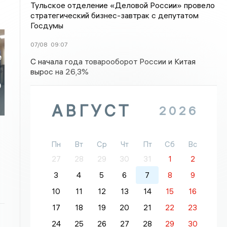
Тульское отделение «Деловой России» провело
стратегический бизнес-завтрак с депутатом
Госдумы
07/08
09:07
е
С начала года товарооборот России и Китая
вырос на 26,3%
0
АВГУСТ
2026
Пн
Вт
Ср
Чт
Пт
Сб
Вс
27
28
29
30
31
1
2
3
4
5
6
7
8
9
10
11
12
13
14
15
16
17
18
19
20
21
22
23
24
25
26
27
28
29
30