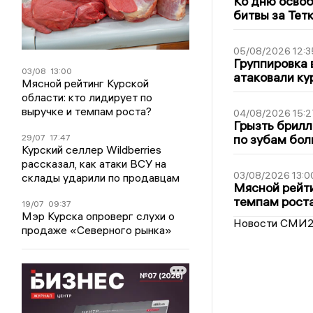
Ко дню освоб
битвы за Тет
05/08/2026 12:3
Группировка 
03/08
13:00
атаковали ку
Мясной рейтинг Курской
области: кто лидирует по
выручке и темпам роста?
04/08/2026 15:2
Грызть брилл
по зубам бол
29/07
17:47
Курский селлер Wildberries
рассказал, как атаки ВСУ на
03/08/2026 13:0
склады ударили по продавцам
Мясной рейти
темпам рост
19/07
09:37
Мэр Курска опроверг слухи о
Новости СМИ
продаже «Северного рынка»