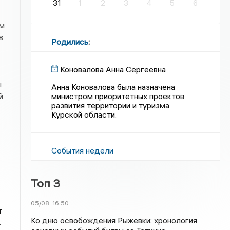
31
1
2
3
4
5
6
ом
в
Родились
:
Коновалова Анна Сергеевна
ы
Анна Коновалова была назначена
министром приоритетных проектов
й
развития территории и туризма
Курской области.
События недели
Топ 3
05/08
16:50
т
Ко дню освобождения Рыжевки: хронология
.