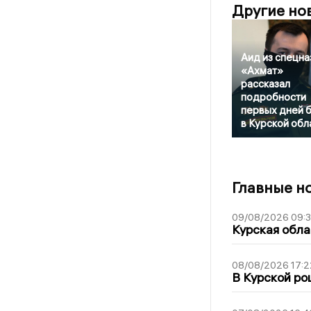
Другие но
Аид из спецна
«Ахмат»
рассказал
подробности
первых дней 
в Курской обл
Главные н
09/08/2026 09:
Курская обла
08/08/2026 17:2
В Курской ро