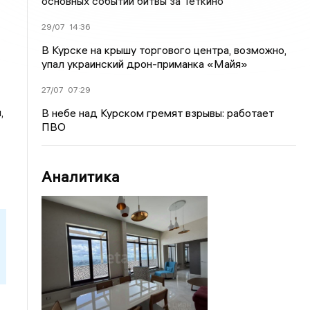
основных событий битвы за Теткино
29/07
14:36
В Курске на крышу торгового центра, возможно,
упал украинский дрон-приманка «Майя»
27/07
07:29
,
В небе над Курском гремят взрывы: работает
ПВО
Аналитика