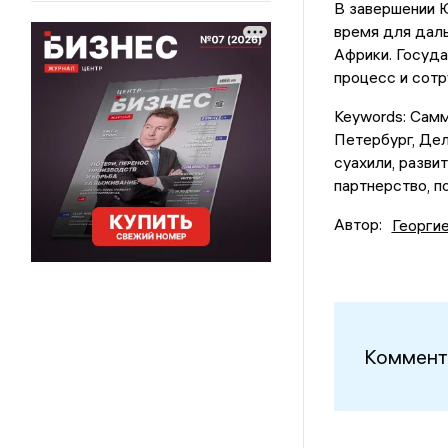
В завершении 
время для дал
Африки. Госуда
процесс и сотр
Keywords: Самм
Петербург, Дел
суахили, разви
партнерство, п
Автор:
Георги
Коммент