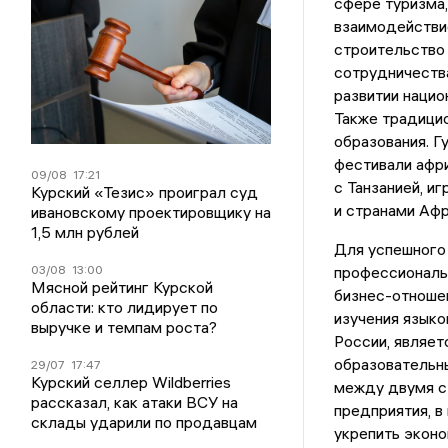
сфере туризма,
взаимодействие
строительство 
сотрудничества
развитии нацио
Также традици
образования. Г
фестивали афр
09/08
17:21
с Танзанией, и
Курский «Тезис» проиграл суд
и странами Афр
ивановскому проектировщику на
1,5 млн рублей
Для успешного
03/08
13:00
профессиональн
Мясной рейтинг Курской
бизнес-отноше
области: кто лидирует по
изучения языко
выручке и темпам роста?
России, являет
образовательн
29/07
17:47
Курский селлер Wildberries
между двумя ст
рассказал, как атаки ВСУ на
предприятия, в
склады ударили по продавцам
укрепить эконо