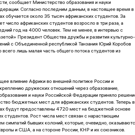
ти, сообщает Министерство образования и науки
дерации. Согласно последним данным, в настоящее время в
ах обучается около 35 тысяч африканских студентов. За
ет число африканских студентов возросло в три раза, а
едний год на 4000 человек. Тем не менее, в интервью с
азетой» Президент Общества дружбы и развития культурно-
ений с Объединенной республикой Танзания Юрий Коробов
то всего лишь малая часть общего потока студентов из
щее влияние Африки во внешней политике России и
укреплению дружеских отношений через образование,
образования и науки Российской Федерации приняло решени
ство бюджетных мест для африканских студентов. Теперь в
зах будут предоставлены 4720 мест на бюджетной основе
х студентов. Рост числа мест связан с нарастающим
м симпатий бывших колоний, которые, очевидно, оказывают
Европы и США, а на стороне России, КНР и их союзников.