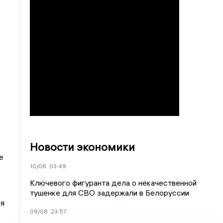
Новости экономики
е
10/08
03:49
Ключевого фигуранта дела о некачественной
тушенке для СВО задержали в Белоруссии
ся
09/08
23:57