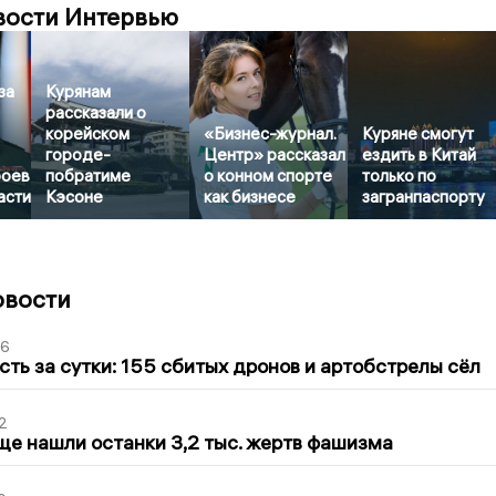
вости Интервью
за
Курянам
рассказали о
корейском
«Бизнес-журнал.
Куряне смогут
городе-
Центр» рассказал
ездить в Китай
боев
побратиме
о конном спорте
только по
асти
Кэсоне
как бизнесе
загранпаспорту
овости
36
сть за сутки: 155 сбитых дронов и артобстрелы сёл
2
ще нашли останки 3,2 тыс. жертв фашизма