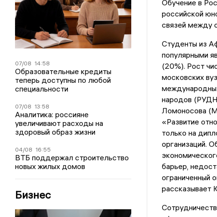
Обучение в Рос
российской юно
связей между 
Студенты из Аф
популярными яв
07/08
14:58
(20%). Рост чи
Образовательные кредиты
московских вуз
теперь доступны по любой
международных
специальности
народов (РУДН
07/08
13:58
Ломоносова (МГ
Аналитика: россияне
«Развитие отн
увеличивают расходы на
здоровый образ жизни
только на дипл
организаций. О
04/08
16:55
экономического
ВТБ поддержал строительство
новых жилых домов
барьер, недост
ограниченный о
рассказывает 
Бизнес
Сотрудничество