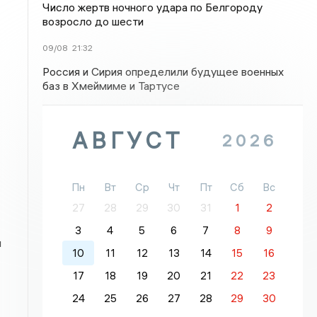
Число жертв ночного удара по Белгороду
возросло до шести
09/08
21:32
Россия и Сирия определили будущее военных
баз в Хмеймиме и Тартусе
АВГУСТ
2026
Пн
Вт
Ср
Чт
Пт
Сб
Вс
27
28
29
30
31
1
2
3
4
5
6
7
8
9
и
10
11
12
13
14
15
16
17
18
19
20
21
22
23
24
25
26
27
28
29
30