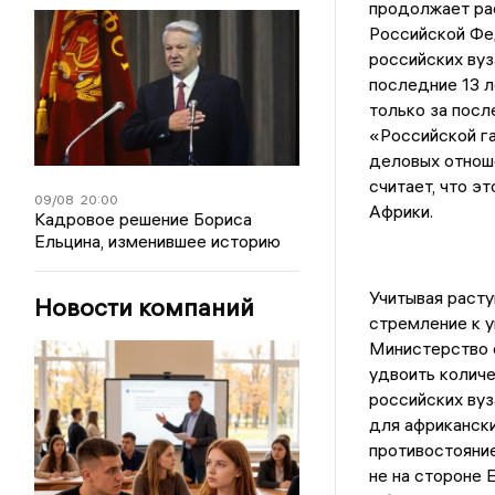
продолжает рас
Российской Фе
российских вуз
последние 13 л
только за посл
«Российской г
деловых отнош
считает, что э
09/08
20:00
Африки.
Кадровое решение Бориса
Ельцина, изменившее историю
Учитывая расту
Новости компаний
стремление к 
Министерство 
удвоить количе
российских ву
для африкански
противостояние
не на стороне 