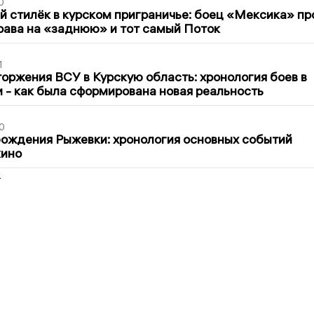
0
 стилёк в курском приграничье: боец «Мексика» пр
рава на «заднюю» и тот самый Поток
1
оржения ВСУ в Курскую область: хронология боев в
ти - как была сформирована новая реальность
0
ождения Рыжевки: хронология основных событий
кино
2