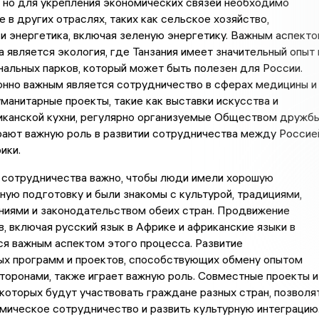
 но для укрепления экономических связей необходимо
 в других отраслях, таких как сельское хозяйство,
и энергетика, включая зеленую энергетику. Важным аспект
 является экология, где Танзания имеет значительный опыт 
нальных парков, который может быть полезен для России.
онно важным является сотрудничество в сферах медицины и
уманитарные проекты, такие как выставки искусства и
иканской кухни, регулярно организуемые Обществом дружб
грают важную роль в развитии сотрудничества между Россие
ики.
 сотрудничества важно, чтобы люди имели хорошую
ую подготовку и были знакомы с культурой, традициями,
ниями и законодательством обеих стран. Продвижение
в, включая русский язык в Африке и африканские языки в
ся важным аспектом этого процесса. Развитие
ых программ и проектов, способствующих обмену опытом
оронами, также играет важную роль. Совместные проекты и
 которых будут участвовать граждане разных стран, позволя
мическое сотрудничество и развить культурную интеграцию