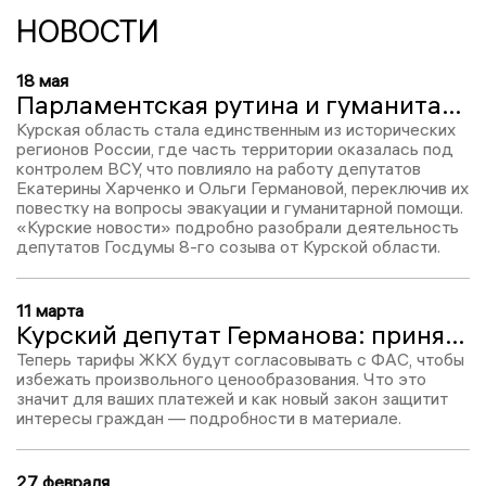
НОВОСТИ
18 мая
Парламентская рутина и гуманитарная катастрофа: как работали депутаты от Курской области в Госдуме 8-го созыва
Курская область стала единственным из исторических
регионов России, где часть территории оказалась под
контролем ВСУ, что повлияло на работу депутатов
Екатерины Харченко и Ольги Германовой, переключив их
повестку на вопросы эвакуации и гуманитарной помощи.
«Курские новости» подробно разобрали деятельность
депутатов Госдумы 8-го созыва от Курской области.
11 марта
Курский депутат Германова: принят закон против произвольного роста тарифов ЖКХ
Теперь тарифы ЖКХ будут согласовывать с ФАС, чтобы
избежать произвольного ценообразования. Что это
значит для ваших платежей и как новый закон защитит
интересы граждан — подробности в материале.
27 февраля