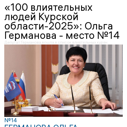
«100 влиятельных
людей Курской
области-2025»: Ольга
Германова - место №14
Депутат Германова вошла в список влиятельных курян
№14