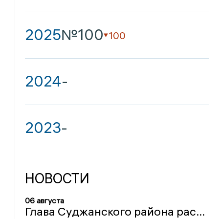
2025
№100
100
2024
-
2023
-
НОВОСТИ
06 августа
Глава Суджанского района рассказал об эвакуации 25 истощённых курян