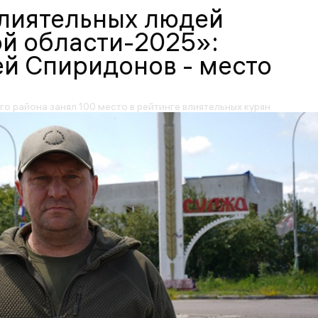
влиятельных людей
й области-2025»:
й Спиридонов - место
о района занял 100 место в рейтинге влиятельных курян