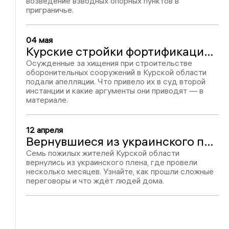
возведение взводных опорных пунктов в
приграничье.
04 мая
Курские стройки фортификаций: осуждённые подали апелляции
Осужденные за хищения при строительстве
оборонительных сооружений в Курской области
подали апелляции. Что привело их в суд второй
инстанции и какие аргументы они приводят — в
материале.
12 апреля
Вернувшиеся из украинского плена куряне рассказали о двух годах в неволе
Семь пожилых жителей Курской области
вернулись из украинского плена, где провели
несколько месяцев. Узнайте, как прошли сложные
переговоры и что ждёт людей дома.