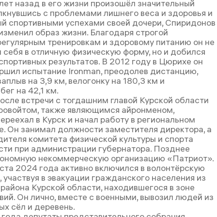
лет назад в его жизни произошёл значительный
лкнувшись с проблемами лишнего веса и здоровья и
й спортивными успехами своей дочери, Спиридонов
изменил образ жизни. Благодаря строгой
регулярным тренировкам и здоровому питанию он не
 себя в отличную физическую форму, но и добился
портивных результатов. В 2012 году в Цюрихе он
ршил испытание Ironman, преодолев дистанцию,
плыв на 3,9 км, велогонку на 180,3 км и
ег на 42,1 км.
после встречи с тогдашним главой Курской области
овойтом, также являющимся айронменом,
ереехал в Курск и начал работу в региональном
е. Он занимал должности заместителя директора, а
дителя комитета физической культуры и спорта
сти при администрации губернатора. Позднее
тономную некоммерческую организацию «Патриот».
уста 2024 года активно включился в волонтёрскую
, участвуя в эвакуации гражданского населения из
района Курской области, находившегося в зоне
ий. Он лично, вместе с военными, вывозил людей из
х сёл и деревень.
 года депутаты представительного собрания