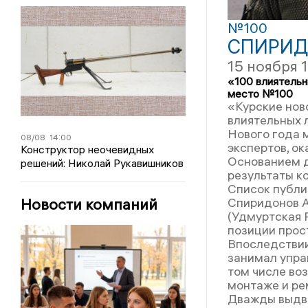
№100
СПИРИД
15 ноября 
«100 влиятельн
место №100
«Курские нов
влиятельных 
Нового года 
08/08
14:00
экспертов, ок
Конструктор неочевидных
Основанием д
решений: Николай Рукавишников
результаты к
Список публи
Спиридонов А
Новости компаний
(Удмуртская 
позиции прос
Впоследствии
занимал упра
том числе во
монтаже и ре
Дважды выдви