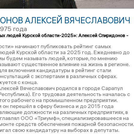
ОНОВ АЛЕКСЕЙ ВЯЧЕСЛАВОВИЧ
1975 года
ых людей Курской области-2025»: Алексей Спиридонов -
ости» начинают публиковать рейтинг самых
людей Курской области за 2025 год. Ежедневно до
мы будем называть людей, которые, по мнению
азывают существенное влияние на жизнь в регионе.
ля включения кандидатуры в рейтинг стали
онсультаций с экспертами в различных сферах.
куется с конца.
лексей Вячеславович родился в городе Сарапул
Республика). Его трудовая деятельность началась с
того рабочего на промышленном предприятии.
 он перешёл в сферу бизнеса и до 2015 года
вляющие должности на различных предприятиях, в
зглавлял ООО «Триумф», специализировавшееся на
монте средств обеспечения пожарной безопасности.
гал свою кандидатуру на выборах в депутаты.