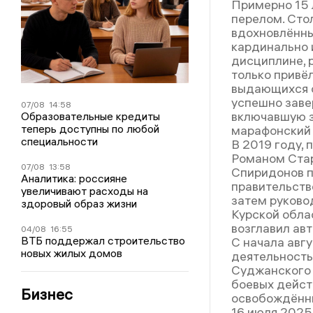
Примерно 15 
перелом. Сто
вдохновлённы
кардинально 
дисциплине, 
только привёл
выдающихся с
успешно заве
07/08
14:58
включавшую за
Образовательные кредиты
теперь доступны по любой
марафонский б
специальности
В 2019 году, 
Романом Стар
07/08
13:58
Спиридонов п
Аналитика: россияне
правительств
увеличивают расходы на
затем руково
здоровый образ жизни
Курской обла
возглавил ав
04/08
16:55
ВТБ поддержал строительство
С начала авг
новых жилых домов
деятельность
Суджанского 
боевых действ
Бизнес
освобождённы
16 июля 2025