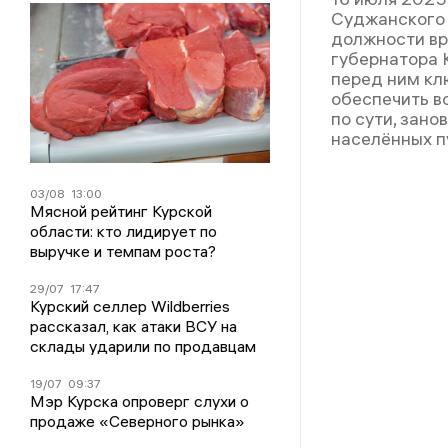
Суджанского 
должности вр
губернатора 
перед ним кл
обеспечить в
по сути, зано
населённых п
03/08
13:00
Мясной рейтинг Курской
области: кто лидирует по
выручке и темпам роста?
29/07
17:47
Курский селлер Wildberries
рассказал, как атаки ВСУ на
склады ударили по продавцам
19/07
09:37
Мэр Курска опроверг слухи о
продаже «Северного рынка»