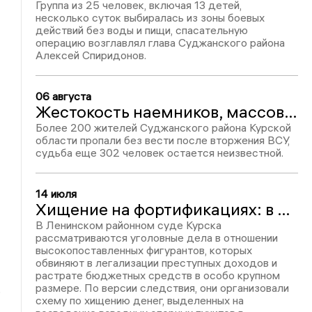
Группа из 25 человек, включая 13 детей,
несколько суток выбиралась из зоны боевых
действий без воды и пищи, спасательную
операцию возглавлял глава Суджанского района
Алексей Спиридонов.
06 августа
Жестокость наемников, массовые убийства и камеры пыток: Курское приграничье два года назад
Более 200 жителей Суджанского района Курской
области пропали без вести после вторжения ВСУ,
судьба еще 302 человек остается неизвестной.
14 июля
Хищение на фортификациях: в чем вновь обвиняют Лукина и Бондаренко по делам курской обороны
В Ленинском районном суде Курска
рассматриваются уголовные дела в отношении
высокопоставленных фигурантов, которых
обвиняют в легализации преступных доходов и
растрате бюджетных средств в особо крупном
размере. По версии следствия, они организовали
схему по хищению денег, выделенных на