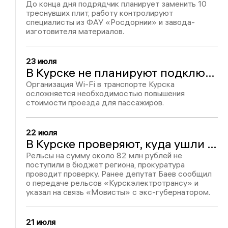
До конца дня подрядчик планирует заменить 10
треснувших плит, работу контролируют
специалисты из ФАУ «Росдорнии» и завода-
изготовителя материалов.
23 июля
В Курске не планируют подключать Wi‑Fi в общественном транспорте
Организация Wi-Fi в транспорте Курска
осложняется необходимостью повышения
стоимости проезда для пассажиров.
22 июля
В Курске проверяют, куда ушли 82 млн рублей от продажи трамвайных рельсов
Рельсы на сумму около 82 млн рублей не
поступили в бюджет региона, прокуратура
проводит проверку. Ранее депутат Баев сообщил
о передаче рельсов «Курскэлектротрансу» и
указал на связь «Мовисты» с экс-губернатором.
21 июля