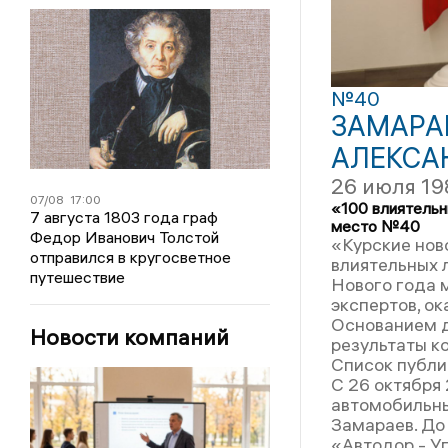
№40
ЗАМАРА
АЛЕКСА
26 июля 19
07/08
17:00
«100 влиятельн
7 августа 1803 года граф
место №40
Федор Иванович Толстой
«Курские нов
отправился в кругосветное
влиятельных 
путешествие
Нового года 
экспертов, ок
Основанием д
Новости компаний
результаты к
Список публи
С 26 октября
автомобильны
Замараев. До
«Автодор - У