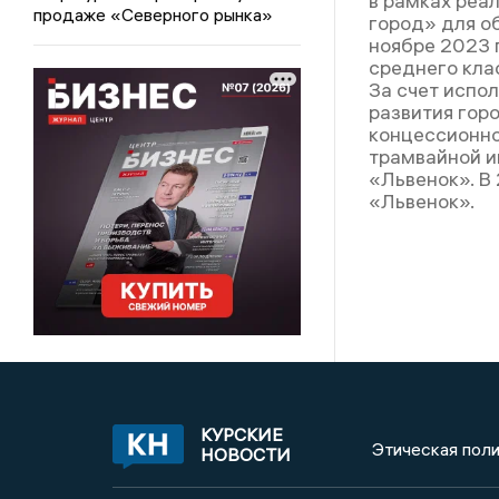
в рамках реа
продаже «Северного рынка»
город» для о
ноябре 2023 
среднего кла
За счет испо
развития гор
концессионно
трамвайной и
«Львенок». В
«Львенок».
КУРСКИЕ
Этическая поли
НОВОСТИ