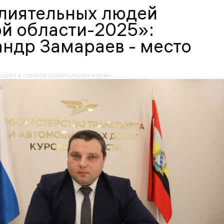
влиятельных людей
й области-2025»:
ндр Замараев - место
ошел в список влиятельных курян