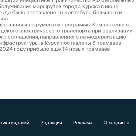
лизации инициативы Правительства РФ «Мобильный
бслуживания маршрутов города Курска в июне-
года было поставлено 153 автобуса большого и
сса.
льзования инструментов программы Комплексного
одского электрического транспорта при реализации
го соглашения, направленного на модернизацию
нфраструктуры, в Курск поставлены 8 трамваев
 2024 году прибыло еще 14 новых трамваев
тика изданий
Редакция
Реклама
О холдинге