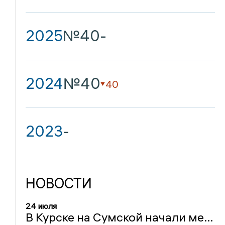
2025
№40
-
2024
№40
40
2023
-
НОВОСТИ
24 июля
В Курске на Сумской начали менять треснувшие плиты на трамвайных путях