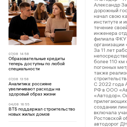
Александр За
дорожный гос
начал свою к
институте и 
течение свое
инженера отд
филиала ФКУ
организации 
За 11 лет ра
07/08
14:58
непосредстве
Образовательные кредиты
более 110 км
теперь доступны по любой
погонных мет
специальности
также реализ
строительств
07/08
13:58
Аналитика: россияне
С 2022 года 
увеличивают расходы на
РФ в ООО «Ав
здоровый образ жизни
«Автодор». О
прилегающих 
04/08
16:55
создании лин
ВТБ поддержал строительство
включала уча
новых жилых домов
Ростовской о
автодорог ДН