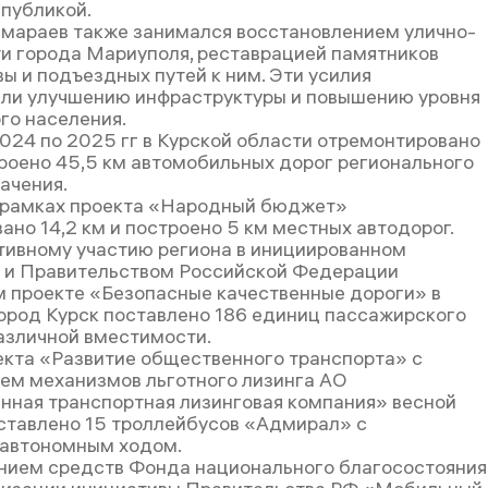
спубликой.
мараев также занимался восстановлением улично-
и города Мариуполя, реставрацией памятников
ы и подъездных путей к ним. Эти усилия
ли улучшению инфраструктуры и повышению уровня
го населения.
2024 по 2025 гг в Курской области отремонтировано
троено 45,5 км автомобильных дорог регионального
ачения.
в рамках проекта «Народный бюджет»
ано 14,2 км и построено 5 км местных автодорог.
тивному участию региона в инициированном
 и Правительством Российской Федерации
 проекте «Безопасные качественные дороги» в
город Курск поставлено 186 единиц пассажирского
азличной вместимости.
екта «Развитие общественного транспорта» с
ем механизмов льготного лизинга АО
нная транспортная лизинговая компания» весной
ставлено 15 троллейбусов «Адмирал» с
 автономным ходом.
нием средств Фонда национального благосостояния