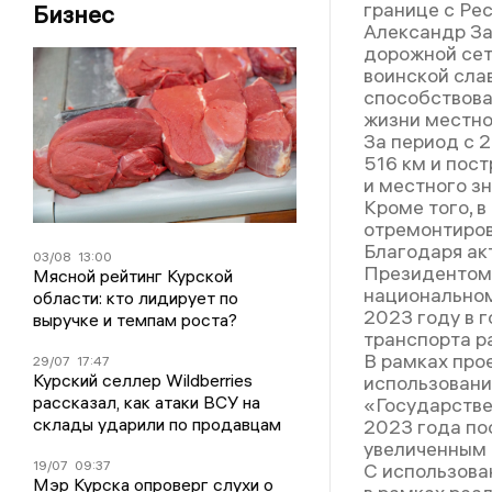
границе с Ре
Бизнес
Александр За
дорожной сет
воинской слав
способствова
жизни местно
За период с 
516 км и пос
и местного зн
Кроме того, 
отремонтиров
Благодаря ак
03/08
13:00
Президентом
Мясной рейтинг Курской
национальном
области: кто лидирует по
2023 году в 
выручке и темпам роста?
транспорта р
В рамках про
29/07
17:47
Курский селлер Wildberries
использовани
рассказал, как атаки ВСУ на
«Государстве
склады ударили по продавцам
2023 года по
увеличенным
19/07
09:37
С использова
Мэр Курска опроверг слухи о