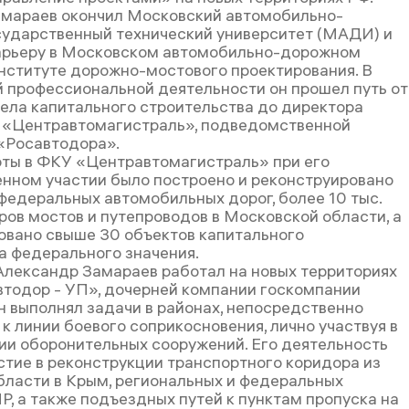
мараев окончил Московский автомобильно-
ударственный технический университет (МАДИ) и
арьеру в Московском автомобильно-дорожном
институте дорожно-мостового проектирования. В
й профессиональной деятельности он прошел путь от
ела капитального строительства до директора
 «Центравтомагистраль», подведомственной
«Росавтодора».
боты в ФКУ «Центравтомагистраль» при его
нном участии было построено и реконструировано
 федеральных автомобильных дорог, более 10 тыс.
ров мостов и путепроводов в Московской области, а
овано свыше 30 объектов капитального
а федерального значения.
Александр Замараев работал на новых территориях
тодор - УП», дочерней компании госкомпании
н выполнял задачи в районах, непосредственно
к линии боевого соприкосновения, лично участвуя в
ии оборонительных сооружений. Его деятельность
стие в реконструкции транспортного коридора из
бласти в Крым, региональных и федеральных
Р, а также подъездных путей к пунктам пропуска на