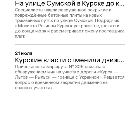
На улице Сумской в Курске до конца июля устранят дефекты трамвайных путей
Специалисты нашли разрушенное покрытие и
повреждённые бетонные плиты на новых
трамвайных путях по улице Сумской. Подрядчик
«Мовиста Регионы Курск» устранит недостатки
до конца июля и рассматривает смену поставщика
плит.
21 июля
Курские власти отменили движение автобусов на трассе «Льгов-Рыльск»: участок дороги могут закрыть
Приостановка маршрута № 305 связана с
обнаружением мин на участке дороги «Курск —
Льгов — Рыльск — граница с Украиной». Решается
вопрос о временном закрытии движения на
опасных участках.