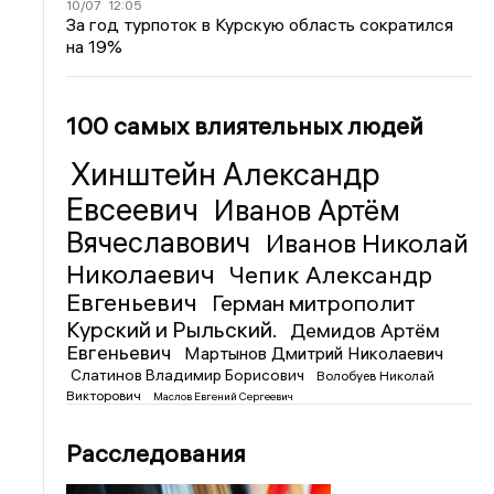
10/07
12:05
За год турпоток в Курскую область сократился
на 19%
100 самых влиятельных людей
Хинштейн Александр
Евсеевич
Иванов Артём
Вячеславович
Иванов Николай
Николаевич
Чепик Александр
Евгеньевич
Герман митрополит
Курский и Рыльский.
Демидов Артём
Евгеньевич
Мартынов Дмитрий Николаевич
Слатинов Владимир Борисович
Волобуев Николай
Викторович
Маслов Евгений Сергеевич
Расследования