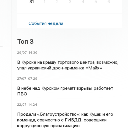
31
1
2
3
4
5
6
События недели
Топ 3
29/07
14:36
В Курске на крышу торгового центра, возможно,
упал украинский дрон-приманка «Майя»
27/07
07:29
В небе над Курском гремят взрывы: работает
ПВО
22/07
14:24
Продали «Благоустройство»: как Куцак и его
команда, совместно с ГИБДД, совершили
коррупционную приватизацию