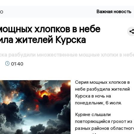
Важная новость
ВО
мощных хлопков в небе
ила жителей Курска
ска разбудили множественные мощные хлопки в неб
01:40
Серия мощных хлопков в
небе разбудила жителей
Курска в ночь на
понедельник, 6 июля.
Куряне слышали
повторяющийся грохот из
разных районов областног