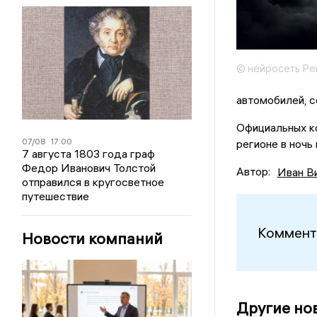
© нейросеть Ре
автомобилей, 
Официальных ко
07/08
17:00
регионе в ночь
7 августа 1803 года граф
Федор Иванович Толстой
Автор:
Иван В
отправился в кругосветное
путешествие
Коммент
Новости компаний
Другие но