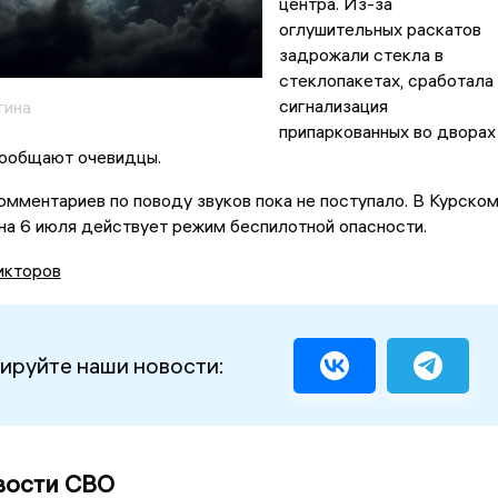
центра. Из-за
оглушительных раскатов
задрожали стекла в
стеклопакетах, сработала
сигнализация
гина
припаркованных во дворах
сообщают очевидцы.
мментариев по поводу звуков пока не поступало. В Курско
 на 6 июля действует режим беспилотной опасности.
икторов
ируйте наши новости:
вости СВО