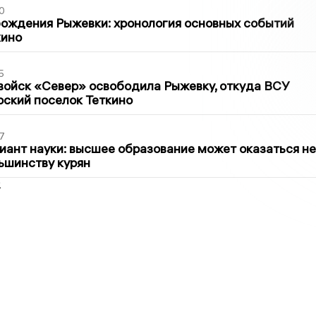
0
ождения Рыжевки: хронология основных событий
кино
5
войск «Север» освободила Рыжевку, откуда ВСУ
рский поселок Теткино
7
иант науки: высшее образование может оказаться не
ьшинству курян
2