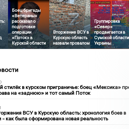
Боец бригады
«Ветераны»
ть:
рассказал о
Группировка
подготовке
«Север»
операции
Вторжение ВСУ в
продвигается в
д
«Поток» в
Курскую область
Сумской област
Курской области
назвали провалом
Украины
овости
0
 стилёк в курском приграничье: боец «Мексика» пр
рава на «заднюю» и тот самый Поток
1
оржения ВСУ в Курскую область: хронология боев в
ти - как была сформирована новая реальность