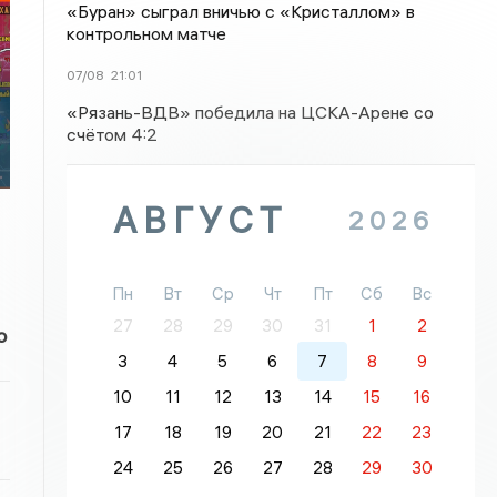
«Буран» сыграл вничью с «Кристаллом» в
контрольном матче
07/08
21:01
«Рязань-ВДВ» победила на ЦСКА-Арене со
счётом 4:2
и
АВГУСТ
2026
Пн
Вт
Ср
Чт
Пт
Сб
Вс
27
28
29
30
31
1
2
о
3
4
5
6
7
8
9
10
11
12
13
14
15
16
17
18
19
20
21
22
23
24
25
26
27
28
29
30