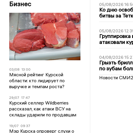
Бизнес
05/08/2026 16:5
Ко дню освоб
битвы за Тет
05/08/2026 12:3
Группировка 
атаковали ку
04/08/2026 15:2
Грызть брилл
по зубам бол
03/08
13:00
Мясной рейтинг Курской
Новости СМИ
области: кто лидирует по
выручке и темпам роста?
29/07
17:47
Курский селлер Wildberries
рассказал, как атаки ВСУ на
склады ударили по продавцам
19/07
09:37
Мэр Курска опроверг слухи о