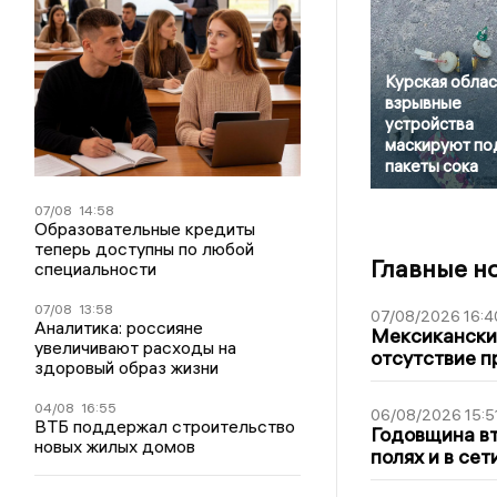
Курская облас
взрывные
устройства
маскируют по
пакеты сока
07/08
14:58
Образовательные кредиты
теперь доступны по любой
Главные н
специальности
07/08
13:58
07/08/2026 16:4
Аналитика: россияне
Мексиканский
увеличивают расходы на
отсутствие п
здоровый образ жизни
04/08
16:55
06/08/2026 15:5
ВТБ поддержал строительство
Годовщина вт
новых жилых домов
полях и в се