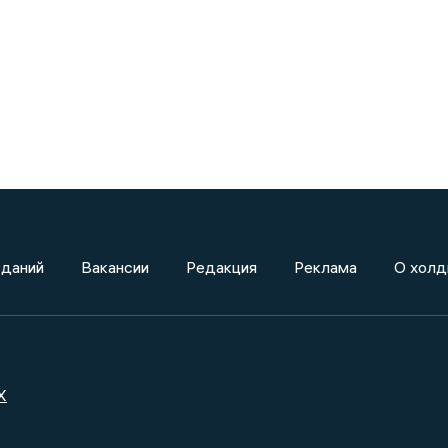
зданий
Вакансии
Редакция
Реклама
О холд
X