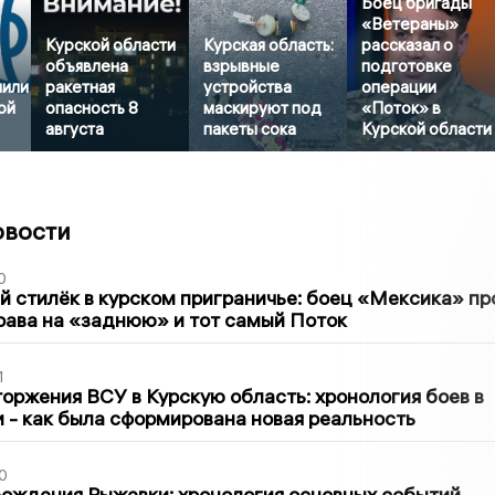
Боец бригады
«Ветераны»
Курской области
Курская область:
рассказал о
объявлена
взрывные
подготовке
нили
ракетная
устройства
операции
ой
опасность 8
маскируют под
«Поток» в
августа
пакеты сока
Курской области
овости
0
 стилёк в курском приграничье: боец «Мексика» пр
рава на «заднюю» и тот самый Поток
1
оржения ВСУ в Курскую область: хронология боев в
ти - как была сформирована новая реальность
0
ождения Рыжевки: хронология основных событий