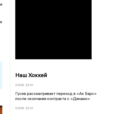
и
ое
Наш Хоккей
07/08
23:01
Гусев рассматривает переход в «Ак Барс»
после окончания контракта с «Динамо»
07/08
22:01