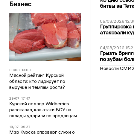
Бизнес
битвы за Тет
05/08/2026 12:3
Группировка 
атаковали ку
04/08/2026 15:2
Грызть брилл
по зубам бол
Новости СМИ
03/08
13:00
Мясной рейтинг Курской
области: кто лидирует по
выручке и темпам роста?
29/07
17:47
Курский селлер Wildberries
рассказал, как атаки ВСУ на
склады ударили по продавцам
19/07
09:37
Мэр Курска опроверг слухи о