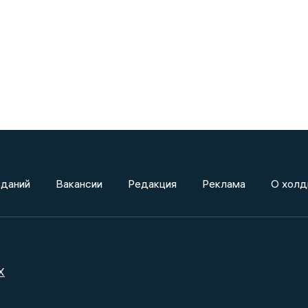
зданий
Вакансии
Редакция
Реклама
О холд
X