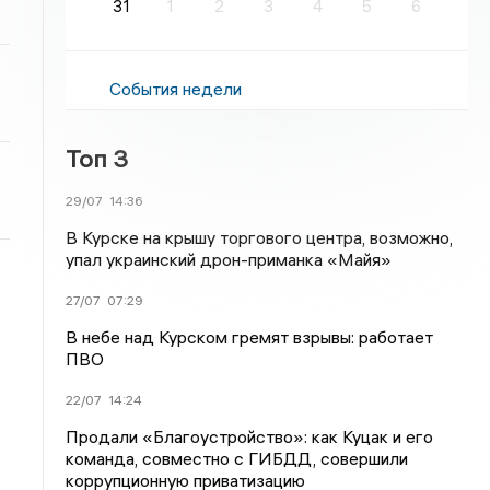
31
1
2
3
4
5
6
События недели
Топ 3
29/07
14:36
В Курске на крышу торгового центра, возможно,
упал украинский дрон-приманка «Майя»
27/07
07:29
В небе над Курском гремят взрывы: работает
ПВО
22/07
14:24
Продали «Благоустройство»: как Куцак и его
команда, совместно с ГИБДД, совершили
коррупционную приватизацию