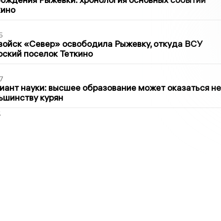
кино
5
войск «Север» освободила Рыжевку, откуда ВСУ
рский поселок Теткино
7
иант науки: высшее образование может оказаться не
ьшинству курян
2