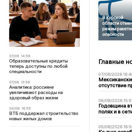
В Курской
области отме
режим ракетн
опасности
07/08
14:58
Главные н
Образовательные кредиты
теперь доступны по любой
специальности
07/08/2026 16:4
Мексиканский
07/08
13:58
отсутствие п
Аналитика: россияне
увеличивают расходы на
здоровый образ жизни
06/08/2026 15:5
Годовщина вт
04/08
16:55
полях и в се
ВТБ поддержал строительство
новых жилых домов
05/08/2026 16:5
Ко дню освоб