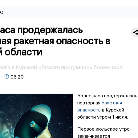
ВО
часа продержалась
ая ракетная опасность в
й области
вога в Курской области продлилась более часа
06:20
Более часа продержалась
повторная
ракетная
опасность
в Курской
области утром 1 июля.
Первое июльское утро
заканчивается