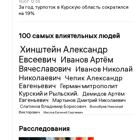
10/07
12:05
За год турпоток в Курскую область сократился
на 19%
100 самых влиятельных людей
Хинштейн Александр
Евсеевич
Иванов Артём
Вячеславович
Иванов Николай
Николаевич
Чепик Александр
Евгеньевич
Герман митрополит
Курский и Рыльский.
Демидов Артём
Евгеньевич
Мартынов Дмитрий Николаевич
Слатинов Владимир Борисович
Волобуев Николай
Викторович
Маслов Евгений Сергеевич
Расследования