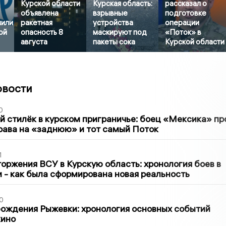
Курской области
Курская область:
рассказал о
объявлена
взрывные
подготовке
нили
ракетная
устройства
операции
ой
опасность 8
маскируют под
«Поток» в
августа
пакеты сока
Курской области
овости
0
 стилёк в курском приграничье: боец «Мексика» пр
рава на «заднюю» и тот самый Поток
1
оржения ВСУ в Курскую область: хронология боев в
ти - как была сформирована новая реальность
0
ождения Рыжевки: хронология основных событий
кино