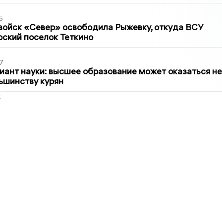
5
войск «Север» освободила Рыжевку, откуда ВСУ
рский поселок Теткино
7
иант науки: высшее образование может оказаться не
ьшинству курян
2