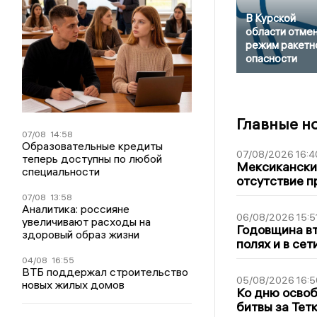
В Курской
области отме
режим ракетн
опасности
Главные н
07/08
14:58
Образовательные кредиты
07/08/2026 16:4
теперь доступны по любой
Мексиканский
специальности
отсутствие п
07/08
13:58
Аналитика: россияне
06/08/2026 15:5
увеличивают расходы на
Годовщина вт
здоровый образ жизни
полях и в се
04/08
16:55
ВТБ поддержал строительство
05/08/2026 16:5
новых жилых домов
Ко дню освоб
битвы за Тет