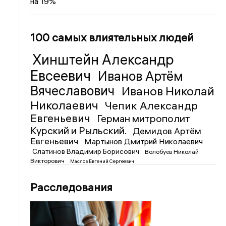
на 19%
100 самых влиятельных людей
Хинштейн Александр
Евсеевич
Иванов Артём
Вячеславович
Иванов Николай
Николаевич
Чепик Александр
Евгеньевич
Герман митрополит
Курский и Рыльский.
Демидов Артём
Евгеньевич
Мартынов Дмитрий Николаевич
Слатинов Владимир Борисович
Волобуев Николай
Викторович
Маслов Евгений Сергеевич
Расследования