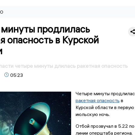
ВО
 минуты продлилась
я опасность в Курской
и
ласти четыре минуты длилась ракетная опасность
05:23
Четыре минуты продлилас
ракетная опасность
в
Курской области в первую
июльскую ночь.
Отбой прозвучал в 5.22 по
линии оперштаба региона.