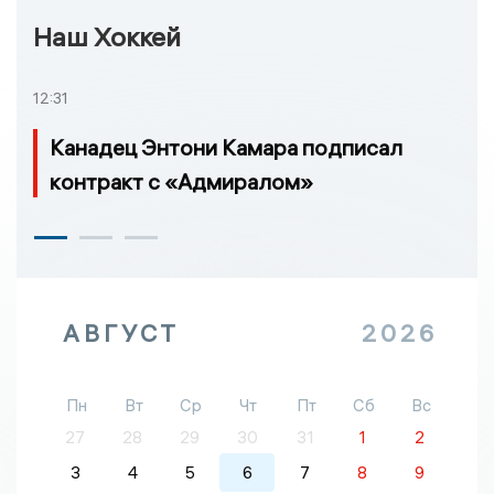
Наш Хоккей
12:31
Канадец Энтони Камара подписал
контракт с «Адмиралом»
АВГУСТ
2026
Пн
Вт
Ср
Чт
Пт
Сб
Вс
27
28
29
30
31
1
2
3
4
5
6
7
8
9