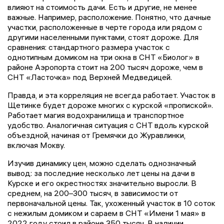
влияют на стоимость дачи. Есть и другие, не менее
важные. Например, расположение. Понятно, что дачные
участки, расположенные в черте города или рядом с
другими населенными пунктами, стоят дороже. Для
сравнения: стандартного размера участок с
однотипным домиком на три окна в СНТ «Биолог» в
районе Аэропорта стоит на 200 тысяч дороже, чем в
СНТ «Ласточка» под Верхней Медведицей.
Правда, и эта корреляция не всегда работает. Участок в
Щетинке будет дороже многих с курской «пропиской».
Работает магия водохранилища и транспортное
удобство. Аналогичная ситуация с СНТ вдоль курской
объездной, начиная от Гремячки до Журавлинки,
включая Мокву.
Изучив динамику цен, можно сделать однозначный
вывод: за последние несколько лет цены на дачи в
Курске и его окрестностях значительно выросли. В
среднем, на 200–300 тысяч, в зависимости от
первоначальной цены. Так, ухоженный участок в 10 соток
с нежилым домиком и сараем в СНТ «Имени 1 мая» в
2022 году стоил в районе 350 тысяч. В наличии