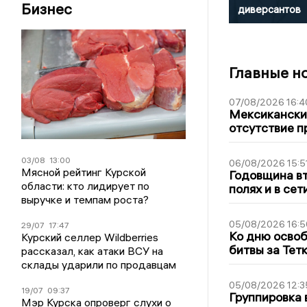
Бизнес
диверсантов
Главные н
07/08/2026 16:4
Мексиканский
отсутствие п
03/08
13:00
06/08/2026 15:5
Мясной рейтинг Курской
Годовщина вт
области: кто лидирует по
полях и в се
выручке и темпам роста?
05/08/2026 16:5
29/07
17:47
Ко дню освоб
Курский селлер Wildberries
битвы за Тет
рассказал, как атаки ВСУ на
склады ударили по продавцам
05/08/2026 12:3
19/07
09:37
Группировка 
Мэр Курска опроверг слухи о