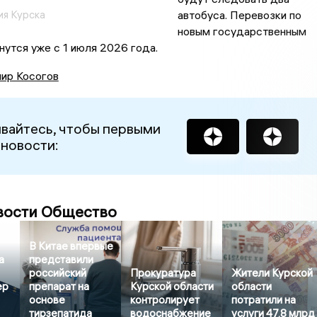
я Курска
автобуса. Перевозки по
новым государственным
нутся уже с 1 июля 2026 года.
ир Косогов
вайтесь, чтобы первыми
 новости:
вости Общество
В Китае впервые
а
представили
российский
Прокуратура
Жители Курской
ер
препарат на
Курской области
области
основе
контролирует
потратили на
тирзепатида
водоснабжение
услуги 47,8 млрд