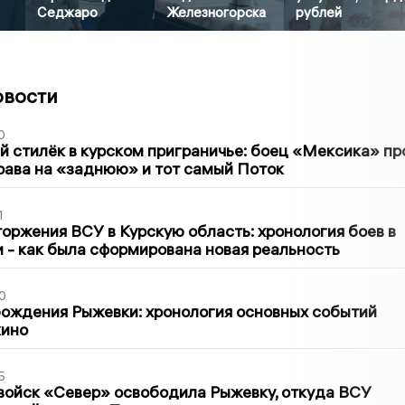
Седжаро
Железногорска
рублей
овости
0
 стилёк в курском приграничье: боец «Мексика» пр
рава на «заднюю» и тот самый Поток
1
оржения ВСУ в Курскую область: хронология боев в
ти - как была сформирована новая реальность
0
ождения Рыжевки: хронология основных событий
кино
5
войск «Север» освободила Рыжевку, откуда ВСУ