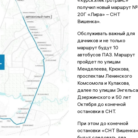
«Курскэлектротранс»
получил новый маршрут №
20Г «Лира» – СНТ
Вишенка».
Обслуживать важный для
дачников и не только
маршрут будут 10
автобусов ПАЗ. Маршрут
пройдет по улицам
Менделеева, Крюкова,
проспектам Ленинского
Комсомола и Кулакова,
далее по улицам Энгельса
Дзержинского и 50 лет
Октября до конечной
остановки в СНТ.
При этом до конечной
остановки «СНТ Вишенка
будут следовать два