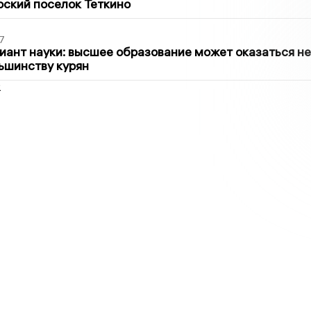
рский поселок Теткино
7
иант науки: высшее образование может оказаться не
ьшинству курян
2