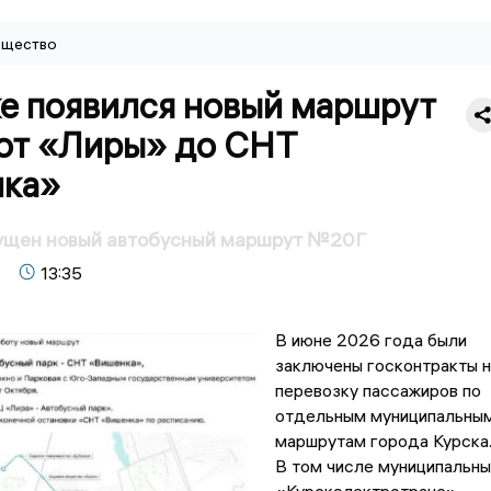
щество
ке появился новый маршрут
от «Лиры» до СНТ
ка»
пущен новый автобусный маршрут №20Г
13:35
В июне 2026 года были
заключены госконтракты н
перевозку пассажиров по
отдельным муниципальны
маршрутам города Курска
В том числе муниципальны