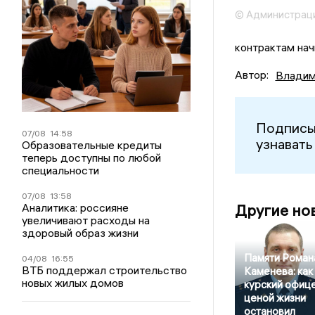
© Администраци
контрактам нач
Автор:
Владим
Подписы
07/08
14:58
узнавать
Образовательные кредиты
теперь доступны по любой
специальности
07/08
13:58
Аналитика: россияне
Другие но
увеличивают расходы на
здоровый образ жизни
Памяти Роман
04/08
16:55
ВТБ поддержал строительство
Каменева: как
новых жилых домов
курский офиц
ценой жизни
остановил