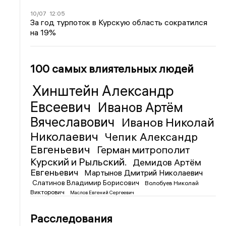
10/07
12:05
За год турпоток в Курскую область сократился
на 19%
100 самых влиятельных людей
Хинштейн Александр
Евсеевич
Иванов Артём
Вячеславович
Иванов Николай
Николаевич
Чепик Александр
Евгеньевич
Герман митрополит
Курский и Рыльский.
Демидов Артём
Евгеньевич
Мартынов Дмитрий Николаевич
Слатинов Владимир Борисович
Волобуев Николай
Викторович
Маслов Евгений Сергеевич
Расследования