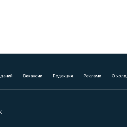
зданий
Вакансии
Редакция
Реклама
О холд
X