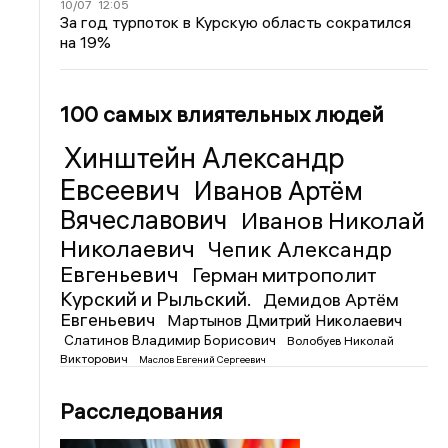
10/07
12:05
За год турпоток в Курскую область сократился
на 19%
100 самых влиятельных людей
Хинштейн Александр
Евсеевич
Иванов Артём
Вячеславович
Иванов Николай
Николаевич
Чепик Александр
Евгеньевич
Герман митрополит
Курский и Рыльский.
Демидов Артём
Евгеньевич
Мартынов Дмитрий Николаевич
Слатинов Владимир Борисович
Волобуев Николай
Викторович
Маслов Евгений Сергеевич
Расследования