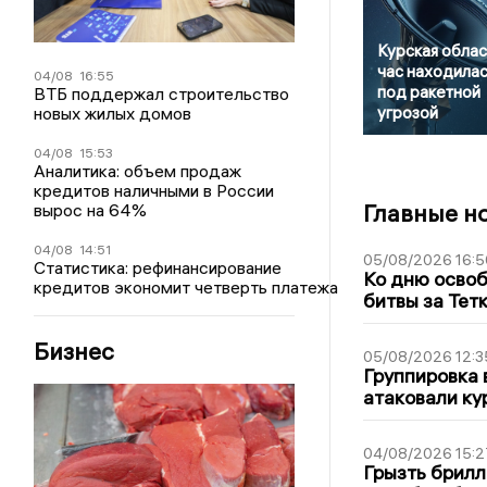
Курская облас
час находилас
04/08
16:55
под ракетной
ВТБ поддержал строительство
новых жилых домов
угрозой
04/08
15:53
Аналитика: объем продаж
кредитов наличными в России
Главные н
вырос на 64%
04/08
14:51
05/08/2026 16:5
Статистика: рефинансирование
Ко дню освоб
кредитов экономит четверть платежа
битвы за Тет
Бизнес
05/08/2026 12:3
Группировка 
атаковали ку
04/08/2026 15:2
Грызть брилл