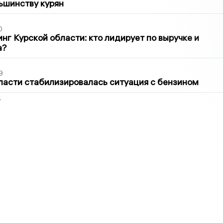
ьшинству курян
0
нг Курской области: кто лидирует по выручке и
а?
9
ласти стабилизировалась ситуация с бензином
2