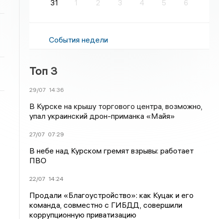
31
1
2
3
4
5
6
События недели
Топ 3
29/07
14:36
В Курске на крышу торгового центра, возможно,
упал украинский дрон-приманка «Майя»
27/07
07:29
В небе над Курском гремят взрывы: работает
ПВО
22/07
14:24
Продали «Благоустройство»: как Куцак и его
команда, совместно с ГИБДД, совершили
коррупционную приватизацию