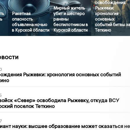
освобождения
Мирный житель
Рыжевки:
ть
Ракетная
убит и шестеро
хронология
ь
опасность
ранены
основных
объявлена ночью
беспилотником в
событий битвы з
в Курской области
Курской области
Теткино
овости
0
ождения Рыжевки: хронология основных событий
кино
5
войск «Север» освободила Рыжевку, откуда ВСУ
рский поселок Теткино
7
иант науки: высшее образование может оказаться не