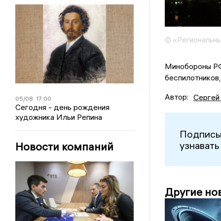
© «Региональны
Минобороны РФ,
беспилотников,
Автор:
Сергей
05/08
17:00
Сегодня - день рождения
художника Ильи Репина
Подписы
узнавать
Новости компаний
Другие но