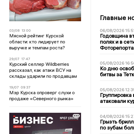
Главные н
06/08/2026 15:5
03/08
13:00
Годовщина вт
Мясной рейтинг Курской
полях и в се
области: кто лидирует по
Фоторепорт
выручке и темпам роста?
29/07
17:47
05/08/2026 16:5
Курский селлер Wildberries
Ко дню освоб
рассказал, как атаки ВСУ на
битвы за Тет
склады ударили по продавцам
19/07
09:37
05/08/2026 12:3
Мэр Курска опроверг слухи о
Группировка 
продаже «Северного рынка»
атаковали ку
04/08/2026 15:2
Грызть брилл
по зубам бол