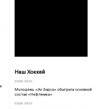
и
Наш Хоккей
07/08
09:01
е
Молодежь «Ак Барса» обыграла основной
состав «Нефтяника»
07/08
09:01