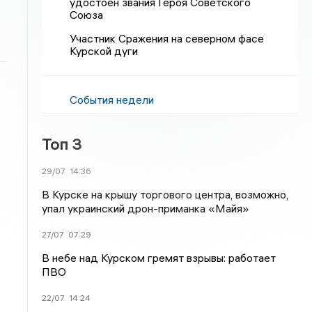
удостоен звания Героя Советского
Союза
Участник Сражения на северном фасе
Курской дуги
События недели
Топ 3
29/07
14:36
В Курске на крышу торгового центра, возможно,
упал украинский дрон-приманка «Майя»
27/07
07:29
В небе над Курском гремят взрывы: работает
ПВО
22/07
14:24