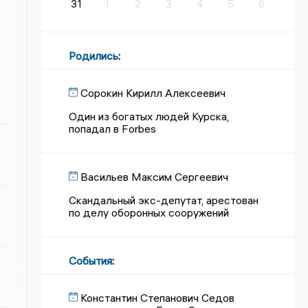
31
1
2
3
4
5
6
Родились
:
Сорокин Кирилл Алексеевич
Один из богатых людей Курска,
попадал в Forbes
Васильев Максим Сергеевич
Скандальный экс-депутат, арестован
по делу оборонных сооружений
События
:
Константин Степанович Седов