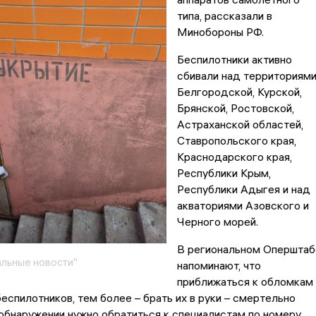
типа, рассказали в
Минобороны РФ.
Беспилотники активно
сбивали над территориям
Белгородской, Курской,
Брянской, Ростовской,
Астраханской областей,
Ставропольского края,
Краснодарского края,
Республики Крым,
Республики Адыгея и над
акваториями Азовского и
Черного морей.
В региональном Оперштаб
льные новости"
напоминают, что
приближаться к обломкам
еспилотников, тем более – брать их в руки – смертельно
 обнаружении нужно обратиться к специалистам по номеру