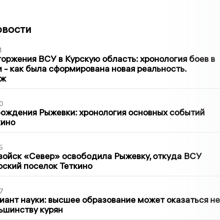
овости
1
оржения ВСУ в Курскую область: хронология боев в
ти - как была сформирована новая реальность.
аж
0
ождения Рыжевки: хронология основных событий
кино
5
войск «Север» освободила Рыжевку, откуда ВСУ
рский поселок Теткино
7
иант науки: высшее образование может оказаться не
ьшинству курян