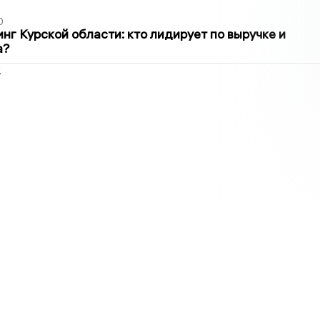
0
нг Курской области: кто лидирует по выручке и
а?
2