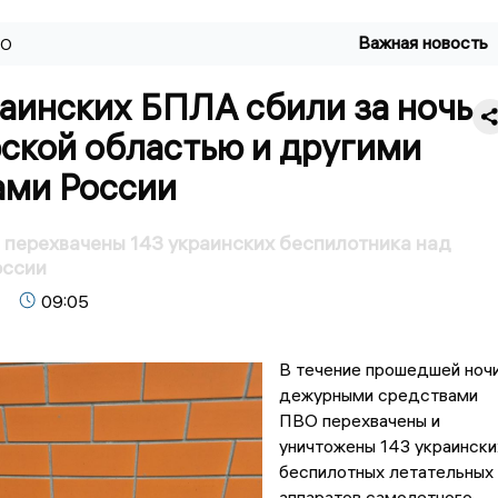
Важная новость
ВО
аинских БПЛА сбили за ночь
рской областью и другими
ами России
перехвачены 143 украинских беспилотника над
оссии
09:05
В течение прошедшей ноч
дежурными средствами
ПВО перехвачены и
уничтожены 143 украински
беспилотных летательных
аппаратов самолетного