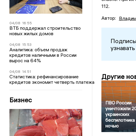
112.
Автор:
Владим
04/08
16:55
ВТБ поддержал строительство
новых жилых домов
Подписы
04/08
15:53
узнавать
Аналитика: объем продаж
кредитов наличными в России
вырос на 64%
04/08
14:51
Другие но
Статистика: рефинансирование
кредитов экономит четверть платежа
Бизнес
ПВО России
уничтожили 2
украинских
беспилотника
ночью