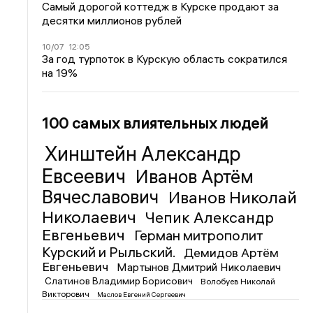
Самый дорогой коттедж в Курске продают за
десятки миллионов рублей
10/07
12:05
За год турпоток в Курскую область сократился
на 19%
100 самых влиятельных людей
Хинштейн Александр
Евсеевич
Иванов Артём
Вячеславович
Иванов Николай
Николаевич
Чепик Александр
Евгеньевич
Герман митрополит
Курский и Рыльский.
Демидов Артём
Евгеньевич
Мартынов Дмитрий Николаевич
Слатинов Владимир Борисович
Волобуев Николай
Викторович
Маслов Евгений Сергеевич