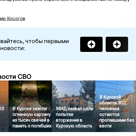
ир Косогов
вайтесь, чтобы первыми
 новости:
вости СВО
В Курской
области 302
03
В Курске зажгли
МИД назвал цели
человека
огненную картину
попытки
остаются
из тысяч свечей в
вторжения в
пропавшими без
память о погибших
Курскую область
вести