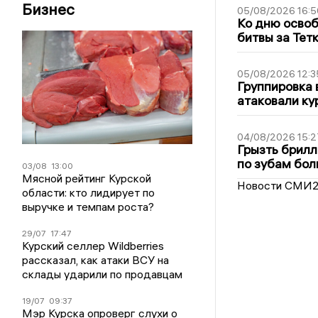
Бизнес
05/08/2026 16:5
Ко дню освоб
битвы за Тет
05/08/2026 12:3
Группировка 
атаковали ку
04/08/2026 15:2
Грызть брилл
по зубам бол
03/08
13:00
Мясной рейтинг Курской
Новости СМИ
области: кто лидирует по
выручке и темпам роста?
29/07
17:47
Курский селлер Wildberries
рассказал, как атаки ВСУ на
склады ударили по продавцам
19/07
09:37
Мэр Курска опроверг слухи о