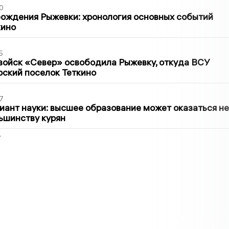
0
ождения Рыжевки: хронология основных событий
кино
5
войск «Север» освободила Рыжевку, откуда ВСУ
рский поселок Теткино
7
иант науки: высшее образование может оказаться не
ьшинству курян
2