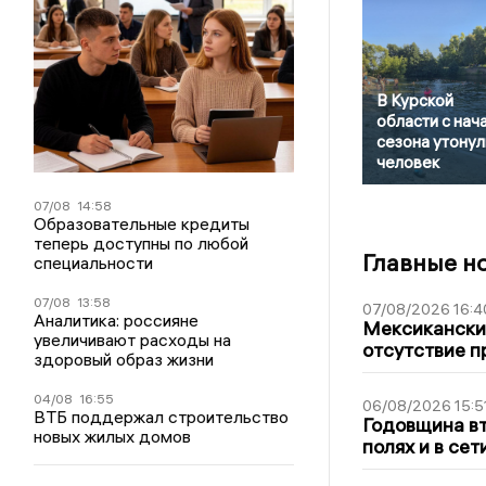
В Курской
области с нач
сезона утонул
человек
07/08
14:58
Образовательные кредиты
теперь доступны по любой
Главные н
специальности
07/08
13:58
07/08/2026 16:4
Аналитика: россияне
Мексиканский
увеличивают расходы на
отсутствие п
здоровый образ жизни
04/08
16:55
06/08/2026 15:5
ВТБ поддержал строительство
Годовщина вт
новых жилых домов
полях и в се