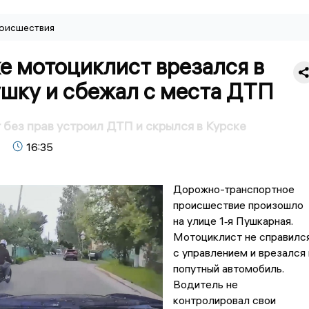
оисшествия
е мотоциклист врезался в
ушку и сбежал с места ДТП
без прав устроил ДТП и скрылся в Курске
16:35
Дорожно-транспортное
происшествие произошло
на улице 1‑я Пушкарная.
Мотоциклист не справилс
с управлением и врезался 
попутный автомобиль.
Водитель не
контролировал свои