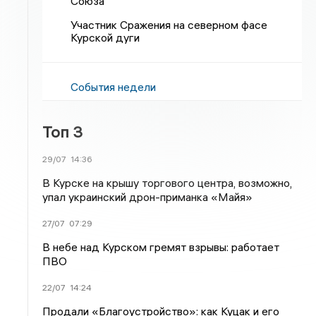
Союза
Участник Сражения на северном фасе
Курской дуги
События недели
Топ 3
29/07
14:36
В Курске на крышу торгового центра, возможно,
упал украинский дрон-приманка «Майя»
27/07
07:29
В небе над Курском гремят взрывы: работает
ПВО
22/07
14:24
Продали «Благоустройство»: как Куцак и его