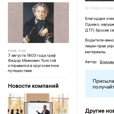
© УМВД по Курс
Благодаря очев
Однако, наруши
ДТП, бросив св
Водителя-вино
лишен прав упр
07/08
17:00
материалы.
7 августа 1803 года граф
Федор Иванович Толстой
Автор:
Владим
отправился в кругосветное
путешествие
Присыла
Новости компаний
получайт
Другие но