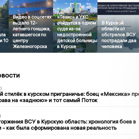
Видео в соцсетях
«Тезис» и УКС
выдало 12-
сойдутся в одном
В Курской
летнего гонщика,
суде из-за
области от
ала
катавшегося по
недостроенной
обстрелов ВСУ
и 10
центру
детской больницы
пострадали два
Железногорска
в Курске
человека
овости
0
 стилёк в курском приграничье: боец «Мексика» пр
рава на «заднюю» и тот самый Поток
1
оржения ВСУ в Курскую область: хронология боев в
ти - как была сформирована новая реальность