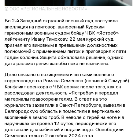
© ООО «РЕГИОНАЛЬНЫЕ НОВОСТИ»
Во 2‑й Западный окружной военный суд поступила
апелляция на приговор, вынесенный Курским
гарнизонным военным судом бойцу ЧВК «Ястреб»
лейтенанту Ивану Тимохову. 22 мая курский суд
признал его виновным в превышении должностных
полномочий с применением пыток и приговорил к пяти
годам колонии. Защита обжаловала решение, однако
дата рассмотрения жалобы пока не назначена.
Дело связано с похищением и пытками военного
корреспондента Романа Семёнова (позывной Самурай).
Конфликт военкора с ЧВК возник после того, как он
расследовал деятельность «Ястреба» и передал
материалы правоохранителям. В ответ на это
журналиста захватили в Санкт‑Петербурге, вывезли в
Белгородскую область и поместили в вертикально
вкопанный в землю гроб. В неволе с гирей на ноге и в
наручниках он провёл 12 суток, периодически его
доставали для избиений и подачи воды. Освободили
Семёнова только 2 октября 2024 года.