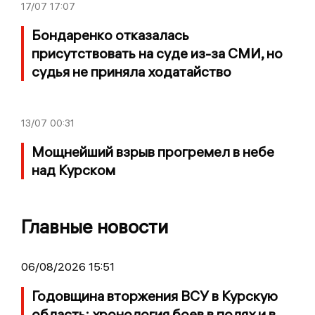
17/07
17:07
Бондаренко отказалась
присутствовать на суде из-за СМИ, но
судья не приняла ходатайство
13/07
00:31
Мощнейший взрыв прогремел в небе
над Курском
Главные новости
06/08/2026 15:51
Годовщина вторжения ВСУ в Курскую
область: хронология боев в полях и в