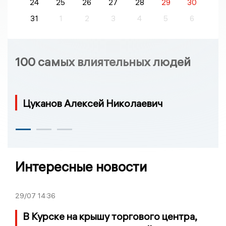
24
25
26
27
28
29
30
31
1
2
3
4
5
6
100 самых влиятельных людей
Цуканов Алексей Николаевич
Интересные новости
29/07
14:36
В Курске на крышу торгового центра,