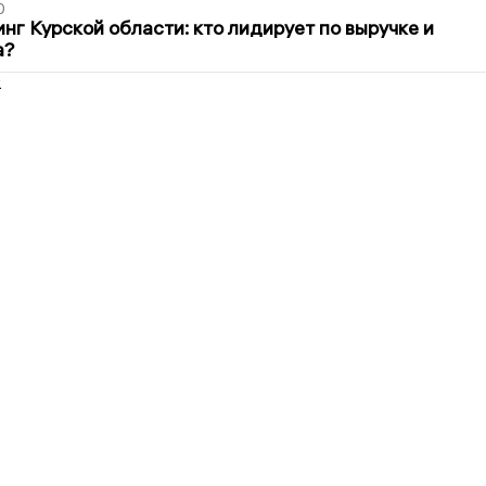
0
нг Курской области: кто лидирует по выручке и
а?
2