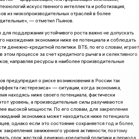
технологий искусственного интеллекта и роботизация,
ов из низкопроизводительных отраслей в более
дительные», — отметил Пьянов.
о для поддержания устойчивого роста важно не допускать
го нахождения экономики ниже ее потенциала и соблюдать
ти денежно-кредитной политики. ВТБ, по его словам, играе
в этом процессе за счет кредитного рычага и селективного
ков, направляя ресурсы в наиболее производительные
в предупредил о риске возникновения в России так
ффекта гистерезиса» — ситуации, когда экономика,
мя находясь ниже своего потенциала, фактически
тот уровень, а производительные силы разучиваются
лее высокой мощности. По его словам, для закрепления
ожиданий экономика может находиться ниже потенциала
цев, однако если это состояние сохраняется год и более,
к закрепления заниженного уровня активности, поэтому
вать срок жесткой денежно-кредитной политики и периода