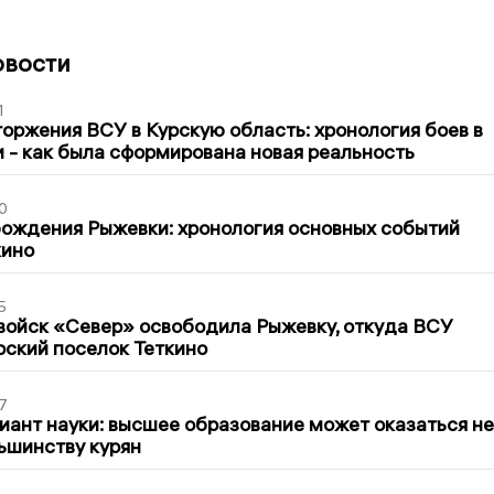
овости
1
оржения ВСУ в Курскую область: хронология боев в
ти - как была сформирована новая реальность
0
ождения Рыжевки: хронология основных событий
кино
5
войск «Север» освободила Рыжевку, откуда ВСУ
рский поселок Теткино
7
иант науки: высшее образование может оказаться не
ьшинству курян