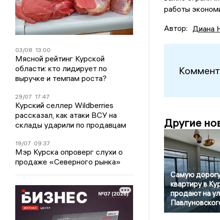
работы экономи
Автор:
Диана 
03/08
13:00
Мясной рейтинг Курской
области: кто лидирует по
Коммент
выручке и темпам роста?
29/07
17:47
Курский селлер Wildberries
рассказал, как атаки ВСУ на
Другие но
склады ударили по продавцам
19/07
09:37
Мэр Курска опроверг слухи о
продаже «Северного рынка»
Самую дорог
квартиру в Ку
продают на у
Павлуновског