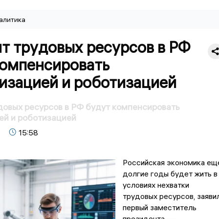
алитика
т трудовых ресурсов в РФ
компенсировать
изацией и роботизацией
овых ресурсов в РФ будут компенсировать
ей и роботизацией
15:58
Российская экономика ещ
долгие годы будет жить в
условиях нехватки
трудовых ресурсов, заяви
первый заместитель
президента —