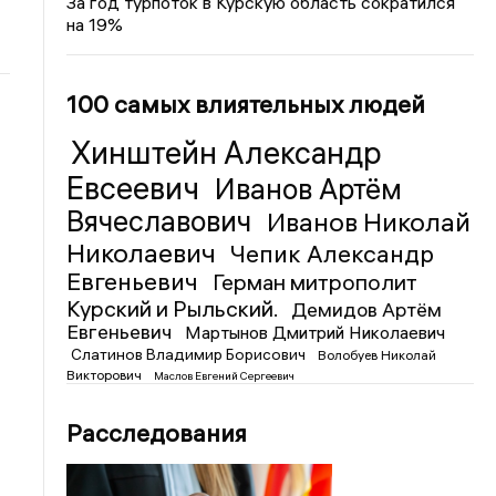
За год турпоток в Курскую область сократился
на 19%
100 самых влиятельных людей
Хинштейн Александр
Евсеевич
Иванов Артём
Вячеславович
Иванов Николай
Николаевич
Чепик Александр
Евгеньевич
Герман митрополит
Курский и Рыльский.
Демидов Артём
Евгеньевич
Мартынов Дмитрий Николаевич
Слатинов Владимир Борисович
Волобуев Николай
Викторович
Маслов Евгений Сергеевич
Расследования