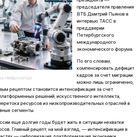
председателя правления
ВТБ Дмитрий Пьянов в
интервью ТАСС в
преддверии
Петербургского
международного
экономического форума.
По его словам,
компенсировать дефицит
кадров за счет миграции
но Нейросетью
можно лишь ограниченно,
вым рецептом становится интенсификация за счет
платформенных решений, искусственного интеллекта,
перетока ресурсов из низкопроизводительных отраслей в
вные сегменты.
сии еще долгие годы будет жить в ситуации нехватки
сов. Главный рецепт, на мой взгляд, — интенсификация в
астях — цифровизация, платформизация экономики,