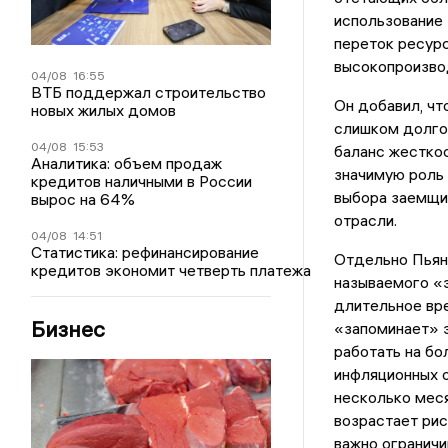
использование 
переток ресурс
высокопроизво
04/08
16:55
ВТБ поддержал строительство
Он добавил, чт
новых жилых домов
слишком долго
04/08
15:53
баланс жесткос
Аналитика: объем продаж
значимую роль 
кредитов наличными в России
выбора заемщи
вырос на 64%
отрасли.
04/08
14:51
Статистика: рефинансирование
Отдельно Пьяно
кредитов экономит четверть платежа
называемого «э
длительное вре
Бизнес
«запоминает» э
работать на бо
инфляционных 
несколько меся
возрастает рис
важно ограничи