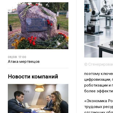
06/08
17:00
Атака мертвецов
© Сгенерирова
поэтому ключе
Новости компаний
цифровизации, 
роботизации и 
более эффекти
«Экономика Рос
трудовых ресур
отстающих обл