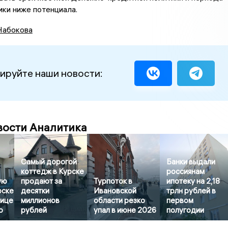
ки ниже потенциала.
Набокова
ируйте наши новости:
вости Аналитика
Самый дорогой
Банки выдали
коттедж в Курске
россиянам
ую
продают за
Турпоток в
ипотеку на 2,18
рске
десятки
Ивановской
трлн рублей в
лице
миллионов
области резко
первом
о
рублей
упал в июне 2026
полугодии