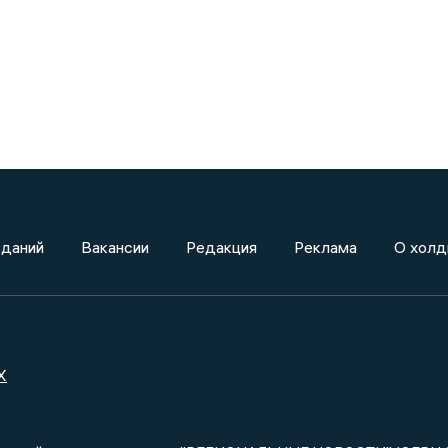
зданий
Вакансии
Редакция
Реклама
О холд
X