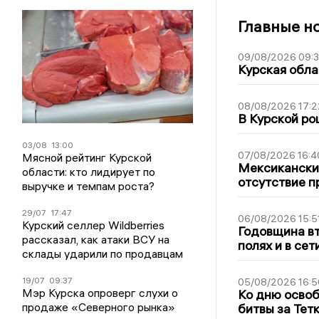
Главные н
09/08/2026 09:
Курская обла
08/08/2026 17:2
В Курской ро
03/08
13:00
07/08/2026 16:4
Мясной рейтинг Курской
Мексиканский
области: кто лидирует по
отсутствие п
выручке и темпам роста?
29/07
17:47
06/08/2026 15:5
Курский селлер Wildberries
Годовщина вт
рассказал, как атаки ВСУ на
полях и в се
склады ударили по продавцам
19/07
09:37
05/08/2026 16:5
Мэр Курска опроверг слухи о
Ко дню освоб
продаже «Северного рынка»
битвы за Тет