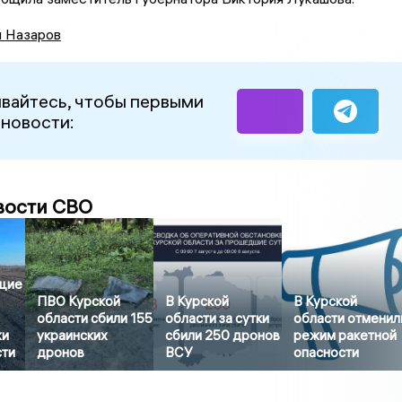
й Назаров
вайтесь, чтобы первыми
 новости:
вости СВО
щие
ПВО Курской
В Курской
В Курской
области сбили 155
области за сутки
области отменил
жи
украинских
сбили 250 дронов
режим ракетной
сти
дронов
ВСУ
опасности