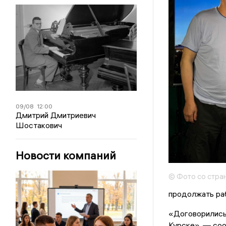
09/08
12:00
Дмитрий Дмитриевич
Шостакович
Новости компаний
© Фото со стра
продолжать раб
«Договорились 
Курске», — со