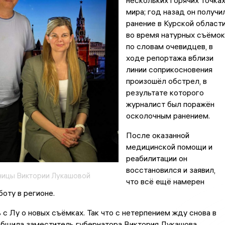
нескольких горячих точка
мира; год назад он получи
ранение в Курской област
во время натурных съёмок
по словам очевидцев, в
ходе репортажа вблизи
линии соприкосновения
произошёл обстрел, в
результате которого
журналист был поражён
осколочным ранением.
После оказанной
медицинской помощи и
реабилитации он
восстановился и заявил,
ницы Виктории Лукашовой
что всё ещё намерен
оту в регионе.
с Лу о новых съёмках. Так что с нетерпением жду снова в
общила заместитель губернатора Виктория Лукашова.