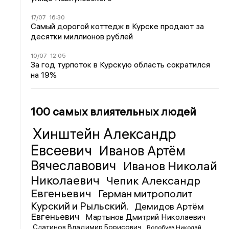
17/07
16:30
Самый дорогой коттедж в Курске продают за
десятки миллионов рублей
10/07
12:05
За год турпоток в Курскую область сократился
на 19%
100 самых влиятельных людей
Хинштейн Александр
Евсеевич
Иванов Артём
Вячеславович
Иванов Николай
Николаевич
Чепик Александр
Евгеньевич
Герман митрополит
Курский и Рыльский.
Демидов Артём
Евгеньевич
Мартынов Дмитрий Николаевич
Слатинов Владимир Борисович
Волобуев Николай