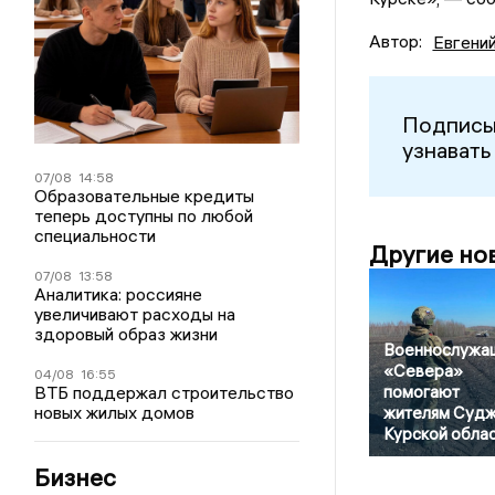
Автор:
Евгени
Подписы
узнавать
07/08
14:58
Образовательные кредиты
теперь доступны по любой
специальности
Другие но
07/08
13:58
Аналитика: россияне
увеличивают расходы на
здоровый образ жизни
Военнослужа
«Севера»
04/08
16:55
ВТБ поддержал строительство
помогают
новых жилых домов
жителям Суд
Курской обла
Бизнес