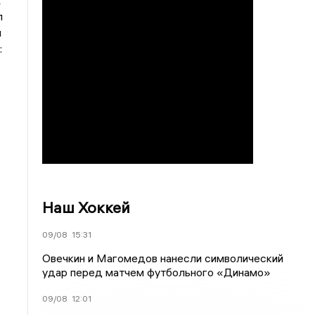
х
л
и
:
Наш Хоккей
09/08
15:31
Овечкин и Магомедов нанесли символический
удар перед матчем футбольного «Динамо»
09/08
12:01