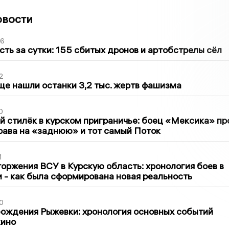
овости
36
сть за сутки: 155 сбитых дронов и артобстрелы сёл
2
ще нашли останки 3,2 тыс. жертв фашизма
0
 стилёк в курском приграничье: боец «Мексика» пр
рава на «заднюю» и тот самый Поток
1
оржения ВСУ в Курскую область: хронология боев в
ти - как была сформирована новая реальность
0
ождения Рыжевки: хронология основных событий
кино