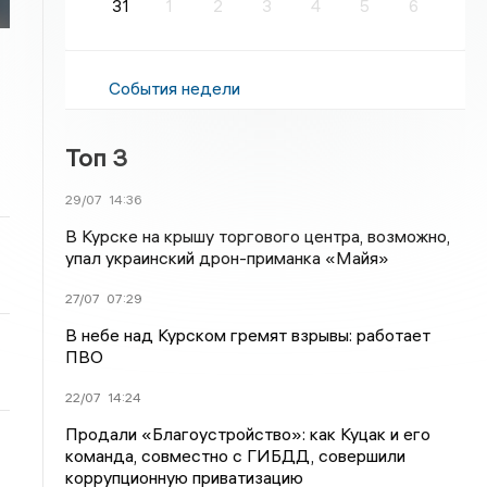
31
1
2
3
4
5
6
События недели
Топ 3
29/07
14:36
В Курске на крышу торгового центра, возможно,
упал украинский дрон-приманка «Майя»
27/07
07:29
В небе над Курском гремят взрывы: работает
ПВО
22/07
14:24
Продали «Благоустройство»: как Куцак и его
команда, совместно с ГИБДД, совершили
коррупционную приватизацию