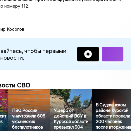
о номеру 112.
ир Косогов
вайтесь, чтобы первыми
 новости:
вости СВО
В Суджанском
ПВО России
Ущерб от
районе Курской
сит
уничтожили 605
действий ВСУ в
области пропали
 в
украинских
Курской области
200 человек
беспилотников
превысил 504
после вторжени