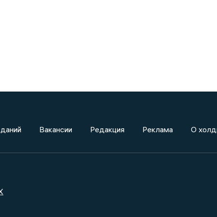
зданий
Вакансии
Редакция
Реклама
О холд
X