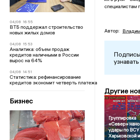
специалистам п
04/08
16:55
ВТБ поддержал строительство
Автор:
Владим
новых жилых домов
04/08
15:53
Аналитика: объем продаж
Подписы
кредитов наличными в России
вырос на 64%
узнавать
04/08
14:51
Статистика: рефинансирование
кредитов экономит четверть платежа
Другие но
Бизнес
Группировка
«Север» нано
удары по ВСУ
Харьковской и