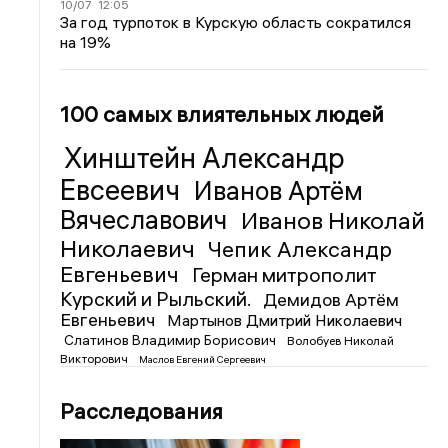
10/07
12:05
За год турпоток в Курскую область сократился
на 19%
100 самых влиятельных людей
Хинштейн Александр
Евсеевич
Иванов Артём
Вячеславович
Иванов Николай
Николаевич
Чепик Александр
Евгеньевич
Герман митрополит
Курский и Рыльский.
Демидов Артём
Евгеньевич
Мартынов Дмитрий Николаевич
Слатинов Владимир Борисович
Волобуев Николай
Викторович
Маслов Евгений Сергеевич
Расследования