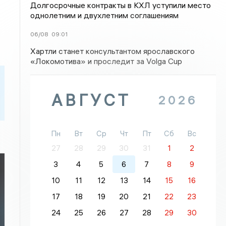
Долгосрочные контракты в КХЛ уступили место
однолетним и двухлетним соглашениям
06/08
09:01
Хартли станет консультантом ярославского
«Локомотива» и проследит за Volga Cup
АВГУСТ
2026
Пн
Вт
Ср
Чт
Пт
Сб
Вс
27
28
29
30
31
1
2
3
4
5
6
7
8
9
10
11
12
13
14
15
16
17
18
19
20
21
22
23
24
25
26
27
28
29
30
я