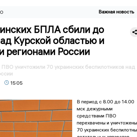
Важная новость
ВО
аинских БПЛА сбили до
ад Курской областью и
и регионами России
 ПВО уничтожили 70 украинских беспилотников над
оссии
15:05
В период с 8.00 до 14.00
мск дежурными
средствами ПВО
перехвачены и уничтожены
70 украинских беспилотны
летательных аппаратов