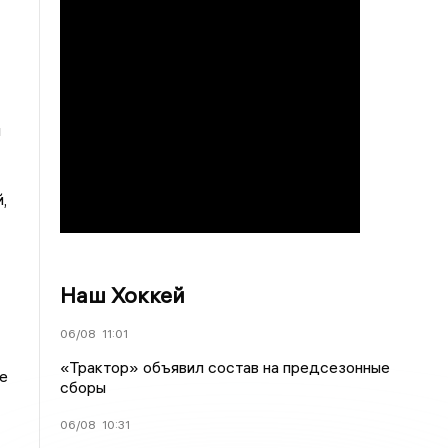
и
,
Наш Хоккей
06/08
11:01
«Трактор» объявил состав на предсезонные
е
сборы
06/08
10:31