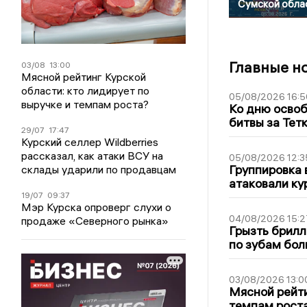
Сумской обла
Главные н
03/08
13:00
Мясной рейтинг Курской
области: кто лидирует по
05/08/2026 16:5
выручке и темпам роста?
Ко дню освоб
битвы за Тет
29/07
17:47
Курский селлер Wildberries
рассказал, как атаки ВСУ на
05/08/2026 12:3
Группировка 
склады ударили по продавцам
атаковали ку
19/07
09:37
Мэр Курска опроверг слухи о
04/08/2026 15:2
продаже «Северного рынка»
Грызть брилл
по зубам бол
03/08/2026 13:0
Мясной рейти
темпам рост