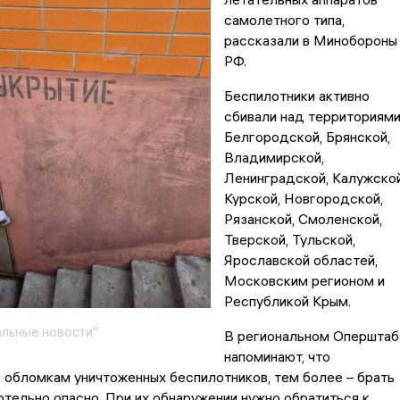
самолетного типа,
рассказали в Минобороны
РФ.
Беспилотники активно
сбивали над территориям
Белгородской, Брянской,
Владимирской,
Ленинградской, Калужской
Курской, Новгородской,
Рязанской, Смоленской,
Тверской, Тульской,
Ярославской областей,
Московским регионом и
Республикой Крым.
льные новости"
В региональном Оперштаб
напоминают, что
 обломкам уничтоженных беспилотников, тем более – брать
ертельно опасно. При их обнаружении нужно обратиться к