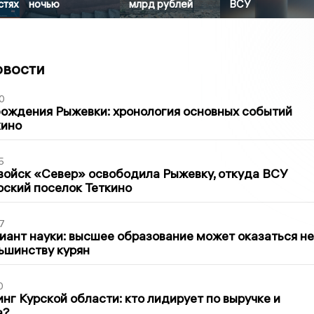
стях
ночью
млрд рублей
ВСУ
овости
0
ождения Рыжевки: хронология основных событий
кино
5
войск «Север» освободила Рыжевку, откуда ВСУ
рский поселок Теткино
7
иант науки: высшее образование может оказаться не
ьшинству курян
0
нг Курской области: кто лидирует по выручке и
а?