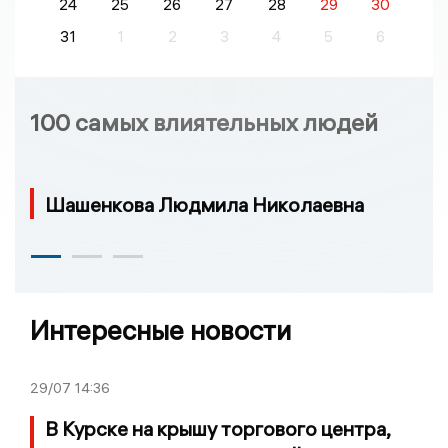
24
25
26
27
28
29
30
31
1
2
3
4
5
6
100 самых влиятельных людей
Шашенкова Людмила Николаевна
Интересные новости
29/07
14:36
В Курске на крышу торгового центра,