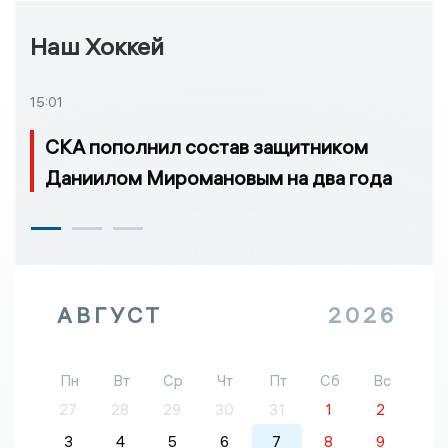
Наш Хоккей
15:01
СКА пополнил состав защитником
Даниилом Миромановым на два года
АВГУСТ
2026
Пн
Вт
Ср
Чт
Пт
Сб
Вс
27
28
29
30
31
1
2
3
4
5
6
7
8
9