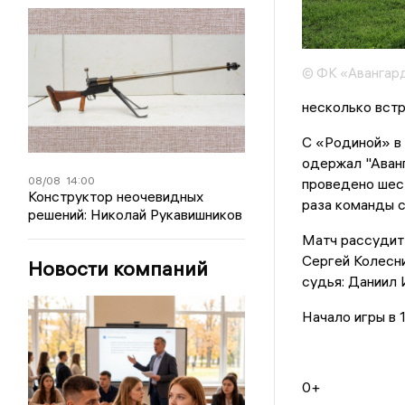
© ФК «Авангар
несколько встр
С «Родиной» в 
одержал "Аванг
08/08
14:00
проведено шест
Конструктор неочевидных
раза команды с
решений: Николай Рукавишников
Матч рассудит
Сергей Колесни
Новости компаний
судья: Даниил 
Начало игры в 1
0+