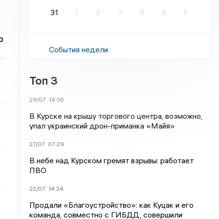
31
1
2
3
4
5
6
о
События недели
Топ 3
29/07
14:36
В Курске на крышу торгового центра, возможно,
упал украинский дрон-приманка «Майя»
27/07
07:29
В небе над Курском гремят взрывы: работает
ПВО
22/07
14:24
Продали «Благоустройство»: как Куцак и его
команда, совместно с ГИБДД, совершили