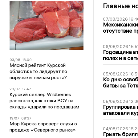
Главные н
07/08/2026 16:4
Мексиканский
отсутствие п
06/08/2026 15:5
Годовщина вт
полях и в се
03/08
13:00
Мясной рейтинг Курской
области: кто лидирует по
05/08/2026 16:5
выручке и темпам роста?
Ко дню освоб
битвы за Тет
29/07
17:47
Курский селлер Wildberries
рассказал, как атаки ВСУ на
05/08/2026 12:3
Группировка 
склады ударили по продавцам
атаковали ку
19/07
09:37
Мэр Курска опроверг слухи о
04/08/2026 15:2
продаже «Северного рынка»
Грызть брилл