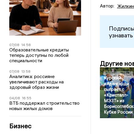
Автор:
Жилкин
Подписы
узнавать
07/08
14:58
Образовательные кредиты
теперь доступны по любой
специальности
Другие но
07/08
13:58
Аналитика: россияне
Курский
увеличивают расходы на
«Авангард»
здоровый образ жизни
сыграет с
«Кристалл-
04/08
16:55
МЭЗТ» из
ВТБ поддержал строительство
Борисоглебск
новых жилых домов
Кубке России
Бизнес