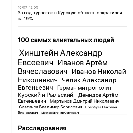
10/07
12:05
За год турпоток в Курскую область сократился
на 19%
100 самых влиятельных людей
Хинштейн Александр
Евсеевич
Иванов Артём
Вячеславович
Иванов Николай
Николаевич
Чепик Александр
Евгеньевич
Герман митрополит
Курский и Рыльский.
Демидов Артём
Евгеньевич
Мартынов Дмитрий Николаевич
Слатинов Владимир Борисович
Волобуев Николай
Викторович
Маслов Евгений Сергеевич
Расследования