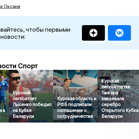
а Оксана
вайтесь, чтобы первыми
 новости:
вости Спорт
Курская
легкоатлетка
Курский
Тангара
легкоатлет
Курская область и
завоевала
Лысенко победил
РФБ подписали
серебро
а в
на Кубке
соглашение о
Открытого Кубка
Беларуси
сотрудничестве
Беларуси