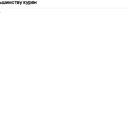
ьшинству курян
2