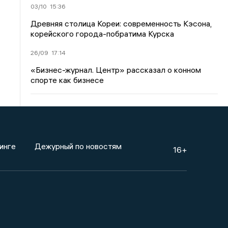
03/10
15:36
Древняя столица Кореи: современность Кэсона,
корейского города-побратима Курска
26/09
17:14
«Бизнес-журнал. Центр» рассказал о конном
спорте как бизнесе
инге
Дежурный по новостям
16+