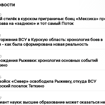
овости
0
 стилёк в курском приграничье: боец «Мексика» пр
рава на «заднюю» и тот самый Поток
1
оржения ВСУ в Курскую область: хронология боев в
ти - как была сформирована новая реальность
0
ождения Рыжевки: хронология основных событий
кино
5
войск «Север» освободила Рыжевку, откуда ВСУ
рский поселок Теткино
7
иант науки: высшее образование может оказаться не