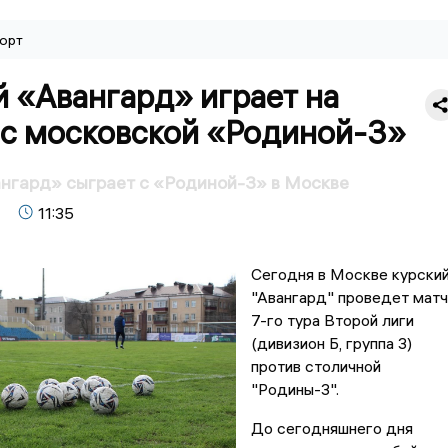
орт
 «Авангард» играет на
 с московской «Родиной-3»
нгард» сыграет с «Родиной-3» в Москве
11:35
Сегодня в Москве курски
"Авангард" проведет матч
7-го тура Второй лиги
(дивизион Б, группа 3)
против столичной
"Родины-3".
До сегодняшнего дня