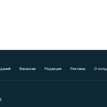
зданий
Вакансии
Редакция
Реклама
О холд
X