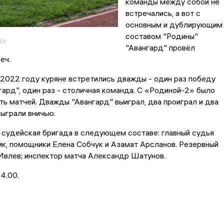
команды между собой не
встречались, а вот с
основным и дублирующим
составом "Родины"
д»
"Авангард" провёл
еч.
2022 году куряне встретились дважды - один раз победу
ард", один раз - столичная команда. С «Родиной-2» было
ь матчей. Дважды "Авангард" выиграл, два проиграл и два
ыграли вничью.
 судейская бригада в следующем составе: главный судья
к, помощники Елена Собчук и Азамат Арсланов. Резервный
Ивлев; инспектор матча Александр Шатунов.
4.00.