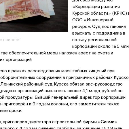
«Корпорация развития
Курской области» (КРКО) 
ООО «Инженерный
ресурс». Суд постановил
взыскать с подрядчика в
пользу региональной
е новости"
корпорации около 195 млн
стве обеспечительной меры наложен арест на счета и
х организаций.
ено в рамках расследования масштабных хищений при
оборонительных сооружений в приграничных районах Курско
 Ленинский районный суд Курска обязал экс-руководство
рядных организаций выплатить свыше 4,1 млрд рублей по
ой прокуратуры. Бывший генеральный директор корпорации
 приговорён к 9 годам колонии, его заместители также
ные сроки.
уд приговорил директора строительной фирмы «Сиэми»
вского к 4 годам лишения свободы за хищение 152,8 млн