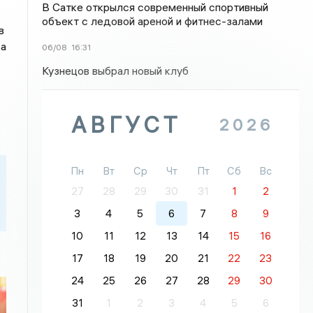
В Сатке открылся современный спортивный
объект с ледовой ареной и фитнес-залами
в
за
06/08
16:31
Кузнецов выбрал новый клуб
АВГУСТ
2026
Пн
Вт
Ср
Чт
Пт
Сб
Вс
27
28
29
30
31
1
2
3
4
5
6
7
8
9
10
11
12
13
14
15
16
17
18
19
20
21
22
23
24
25
26
27
28
29
30
31
1
2
3
4
5
6