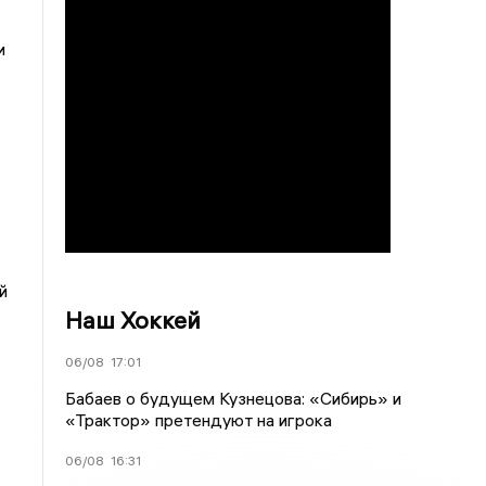
и
й
Наш Хоккей
06/08
17:01
Бабаев о будущем Кузнецова: «Сибирь» и
«Трактор» претендуют на игрока
06/08
16:31