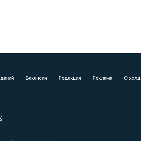
зданий
Вакансии
Редакция
Реклама
О холд
X