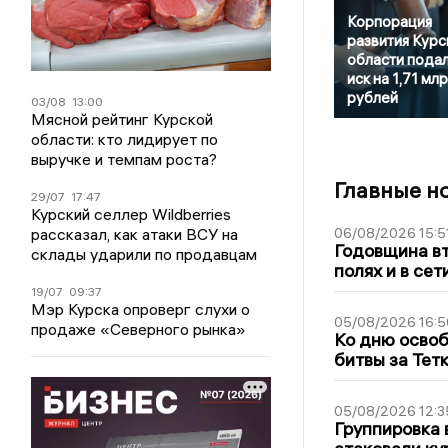
Корпорация
развития Курс
области пода
иск на 1,71 мл
рублей
03/08
13:00
Мясной рейтинг Курской
области: кто лидирует по
выручке и темпам роста?
Главные н
29/07
17:47
Курский селлер Wildberries
рассказал, как атаки ВСУ на
06/08/2026 15:5
Годовщина вт
склады ударили по продавцам
полях и в се
19/07
09:37
Мэр Курска опроверг слухи о
05/08/2026 16:5
продаже «Северного рынка»
Ко дню освоб
битвы за Тет
05/08/2026 12:3
Группировка 