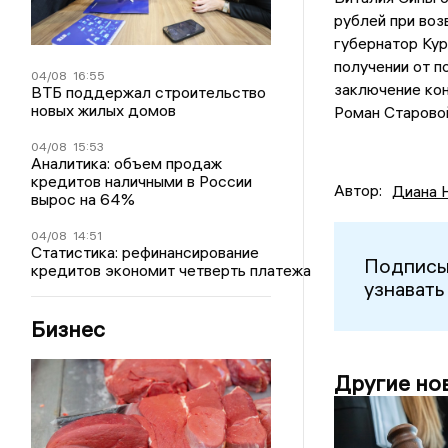
рублей при воз
губернатор Кур
получении от п
04/08
16:55
заключение кон
ВТБ поддержал строительство
новых жилых домов
Роман Старовой
04/08
15:53
Аналитика: объем продаж
кредитов наличными в России
Автор:
Диана 
вырос на 64%
04/08
14:51
Статистика: рефинансирование
Подписы
кредитов экономит четверть платежа
узнавать
Бизнес
Другие но