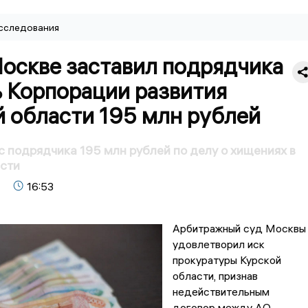
сследования
Москве заставил подрядчика
ь Корпорации развития
й области 195 млн рублей
с подрядчика 195 млн рублей по делу о хищениях в
асти
16:53
Арбитражный суд Москвы
удовлетворил иск
прокуратуры Курской
области, признав
недействительным
договор между АО