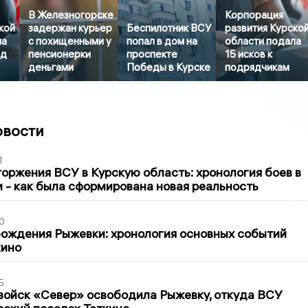
В Железногорске
Корпорация
кой
задержан курьер
Беспилотник ВСУ
развития Курско
ла
с похищенными у
попал в дом на
области подала
рд
пенсионерки
проспекте
15 исков к
деньгами
Победы в Курске
подрядчикам
овости
1
оржения ВСУ в Курскую область: хронология боев в
ти - как была сформирована новая реальность
0
ождения Рыжевки: хронология основных событий
кино
5
войск «Север» освободила Рыжевку, откуда ВСУ