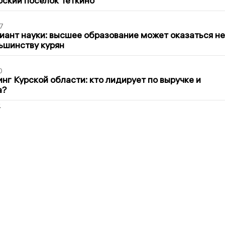
рский поселок Теткино
7
иант науки: высшее образование может оказаться не
ьшинству курян
0
нг Курской области: кто лидирует по выручке и
а?
2