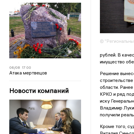
© "Региональны
рублей. В каче
имущество обеи
06/08
17:00
Атака мертвецов
Решение вынес
строительстве 
области. Ранее
Новости компаний
КРКО и ряд под
иску Генеральн
Владимир Лукин
получили реаль
Кроме того, с
Виталия Синьго