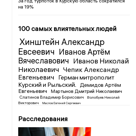
За год турпоток в Курскую область сократился
на 19%
100 самых влиятельных людей
Хинштейн Александр
Евсеевич
Иванов Артём
Вячеславович
Иванов Николай
Николаевич
Чепик Александр
Евгеньевич
Герман митрополит
Курский и Рыльский.
Демидов Артём
Евгеньевич
Мартынов Дмитрий Николаевич
Слатинов Владимир Борисович
Волобуев Николай
Викторович
Маслов Евгений Сергеевич
Расследования