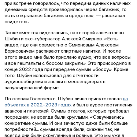
при встрече говорилось, что передача данных наличных
денежных средств производилась через багажник, то
есть открывался багажник и средства», — рассказал
свидетель.
Также имеется видеозапись, на которой запечатлены
Шубин и экс-губернатор Алексей Смирнов. «Есть
видео, где они совместно с Смирновым Алексеем
Борисовичем распивают спиртные напитки. И после
этого видео мне было прислано аудио, что все вопросы
и все гештальты с боссом закрыли». Это происходило в
конце 2022 года при передаче суммы «боссу». Кроме
того, Шубин использовал для отчетности
аудиосообщения и звонки в мессенджерах в
завуалированной форме.
По словам Головченко, Шубин лично присутствовал
на
объектах в 2022–2023 годах
и был в курсе поступления
авансов и платежей. Суммы откатов, которые требовал
посредник, не всегда были круглыми. «Озвучивались
конкретные суммы. И они зачастую даже были больше
потребностей... суммы всегда были, скажем так, не
всегда они были округленные и ровные. Это мы уже в