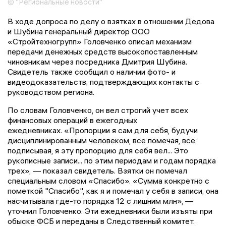
© "Региональные новости"
В ходе допроса по делу о взятках в отношении Дедова
и Шубина генеральный директор ООО
«Стройтехногрупп» Головченко описал механизм
передачи денежных средств высокопоставленным
чиновникам через посредника Дмитрия Шубина.
Свидетель также сообщил о наличии фото- и
видеодоказательств, подтверждающих контакты с
руководством региона.
По словам Головченко, он вел строгий учет всех
финансовых операций в ежегодных
ежедневниках. «Пропорции я сам для себя, будучи
дисциплинированным человеком, все помечая, все
подписывая, я эту пропорцию для себя вел... Это
рукописные записи... по этим периодам и годам порядка
трех», — показал свидетель. Взятки он помечал
специальным словом «Спасибо». «Сумма конкретно с
пометкой "Спасибо", как я и помечал у себя в записи, она
насчитывала где-то порядка 12 с лишним млн», —
уточнил Головченко. Эти ежедневники были изъяты при
обыске ФСБ и переданы в Следственный комитет.