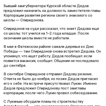
Бывший замгубернатора Курской области Дедов
предложил назначить на должность заместителя главы
Корпорации развития региона своего знакомого со
школы — Спиридонова.
Спиридонов на суде рассказал, что знает Дедова еще
со школы: тот учился на 1–2 года младше. После
окончания школы вместе не работали.
В мае в Фатежском районе сажали деревья ко Дню
Победы — там Спиридонов снова встретил Дедова. Он
упомянул, что ищет работу. Дедов пообещал: если
появится вакансия, сообщит. Общения не последовало
до сентября.
В сентябре Спиридонов отправил Дедову резюме.
Ответа не было до ноября, но позже Дедов пригласил
его к себе. На встрече присутствовал Лукин. Именно
Дедов предложил Спиридонову пост замглавы
корпорации, после чего Лукин провел собеседование.
С Лукиным обсудили планы по строительству
фортификаций — это заинтересовало Спиридонова, так