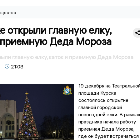
щество
е открыли главную елку,
и приемную Деда Мороза
рыли главную елку, каток и приемную Деда Мороза
21:08
19 декабря на Театрально
площади Курска
состоялось открытие
главной городской
новогодней елки. В рамка
праздника начала работу
приемная Деда Мороза,
где он будет встречаться