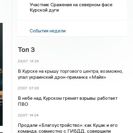
Участник Сражения на северном фасе
Курской дуги
События недели
Топ 3
29/07
14:36
В Курске на крышу торгового центра, возможно,
упал украинский дрон-приманка «Майя»
27/07
07:29
В небе над Курском гремят взрывы: работает
ПВО
22/07
14:24
Продали «Благоустройство»: как Куцак и его
команда, совместно с ГИБДД, совершили