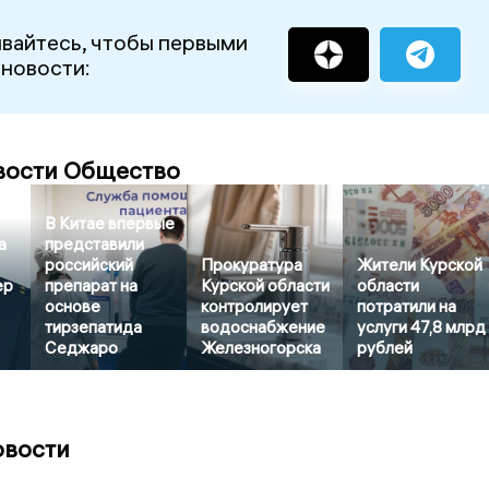
вайтесь, чтобы первыми
 новости:
вости Общество
В Китае впервые
а
представили
российский
Прокуратура
Жители Курской
ер
препарат на
Курской области
области
основе
контролирует
потратили на
тирзепатида
водоснабжение
услуги 47,8 млрд
Седжаро
Железногорска
рублей
овости