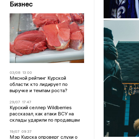
Бизнес
03/08
13:00
Мясной рейтинг Курской
области: кто лидирует по
выручке и темпам роста?
29/07
17:47
Курский селлер Wildberries
рассказал, как атаки ВСУ на
склады ударили по продавцам
19/07
09:37
Мэр Курска опроверг слухи о