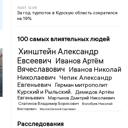
10/07
12:05
За год турпоток в Курскую область сократился
на 19%
100 самых влиятельных людей
Хинштейн Александр
Евсеевич
Иванов Артём
Вячеславович
Иванов Николай
Николаевич
Чепик Александр
Евгеньевич
Герман митрополит
Курский и Рыльский.
Демидов Артём
Евгеньевич
Мартынов Дмитрий Николаевич
Слатинов Владимир Борисович
Волобуев Николай
Викторович
Маслов Евгений Сергеевич
Расследования