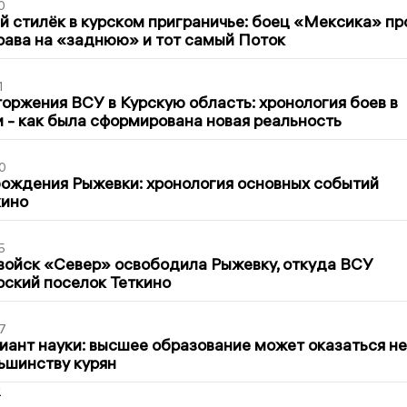
0
 стилёк в курском приграничье: боец «Мексика» пр
рава на «заднюю» и тот самый Поток
1
оржения ВСУ в Курскую область: хронология боев в
ти - как была сформирована новая реальность
0
ождения Рыжевки: хронология основных событий
кино
5
войск «Север» освободила Рыжевку, откуда ВСУ
рский поселок Теткино
7
иант науки: высшее образование может оказаться не
ьшинству курян
2