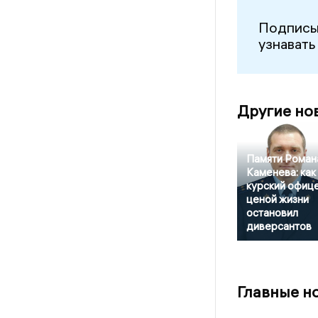
Подписы
узнавать
Другие но
Памяти Роман
Каменева: как
курский офиц
ценой жизни
остановил
диверсантов
Главные н