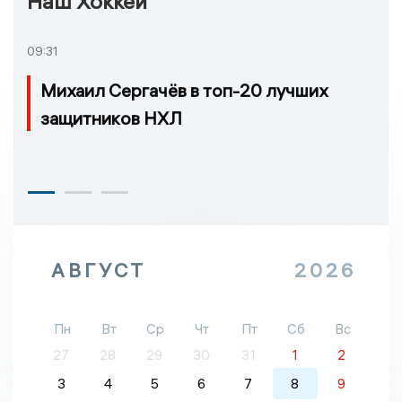
Наш Хоккей
09:31
Михаил Сергачёв в топ-20 лучших
защитников НХЛ
АВГУСТ
2026
Пн
Вт
Ср
Чт
Пт
Сб
Вс
27
28
29
30
31
1
2
3
4
5
6
7
8
9