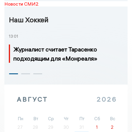
Новости СМИ2
Наш Хоккей
13:01
Журналист считает Тарасенко
подходящим для «Монреаля»
АВГУСТ
2026
Пн
Вт
Ср
Чт
Пт
Сб
Вс
27
28
29
30
31
1
2