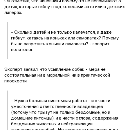
Он отметил, что чиновники почему-то не вспоминают о
детях, которые гибнут под колесами авто или в детских
лагерях.
- Сколько детей и не только калечатся, и даже
гибнут, катаясь на коньках или самокатах? Почему
бы не запретить коньки и самокаты? - говорит
политолог.
Эксперт заявил, что усыпление собак - мера не
состоятельная ни в моральной, ни в практической
плоскости.
- Нужна большая системная работа – и в части
ужесточения ответственности владельцев
(потому что грызут не только бездомные, но и
домашние питомцы), и в части отлова, содержания
бездомных животных и нейтрализации
агрессивных особей . Но «простые решения» и «у