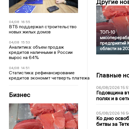
Другие но
04/08
16:55
ВТБ поддержал строительство
новых жилых домов
ТОП-10
мясоперераб
04/08
15:53
предприятий 
Аналитика: объем продаж
области за 20
кредитов наличными в России
вырос на 64%
04/08
14:51
Статистика: рефинансирование
Главные н
кредитов экономит четверть платежа
06/08/2026 15:5
Годовщина вт
Бизнес
полях и в се
05/08/2026 16:5
Ко дню освоб
битвы за Тет