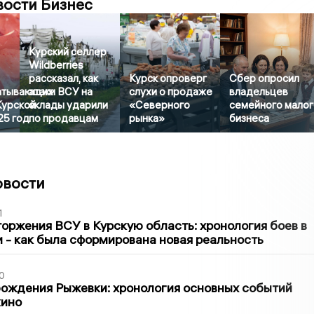
вости Бизнес
Курский селлер
Wildberries
рассказал, как
Курск опроверг
Сбер опросил
атывающих
атаки ВСУ на
слухи о продаже
владельцев
Курской
склады ударили
«Северного
семейного мало
25 год
по продавцам
рынка»
бизнеса
овости
1
оржения ВСУ в Курскую область: хронология боев в
ти - как была сформирована новая реальность
0
ождения Рыжевки: хронология основных событий
кино