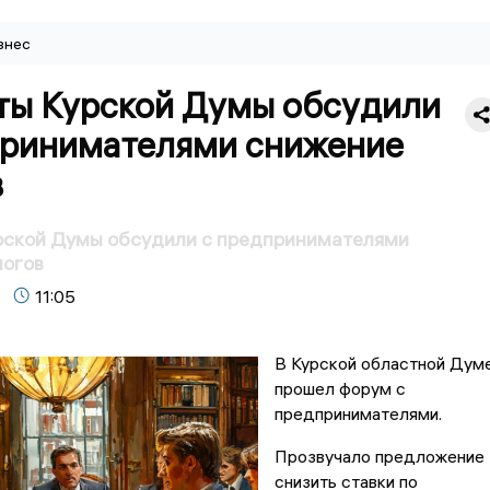
знес
ты Курской Думы обсудили
принимателями снижение
в
рской Думы обсудили с предпринимателями
логов
11:05
В Курской областной Дум
прошел форум с
предпринимателями.
Прозвучало предложение
снизить ставки по