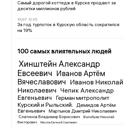
Самый дорогой коттедж в Курске продают за
десятки миллионов рублей
10/07
12:05
За год турпоток в Курскую область сократился
на 19%
100 самых влиятельных людей
Хинштейн Александр
Евсеевич
Иванов Артём
Вячеславович
Иванов Николай
Николаевич
Чепик Александр
Евгеньевич
Герман митрополит
Курский и Рыльский.
Демидов Артём
Евгеньевич
Мартынов Дмитрий Николаевич
Слатинов Владимир Борисович
Волобуев Николай
Викторович
Маслов Евгений Сергеевич