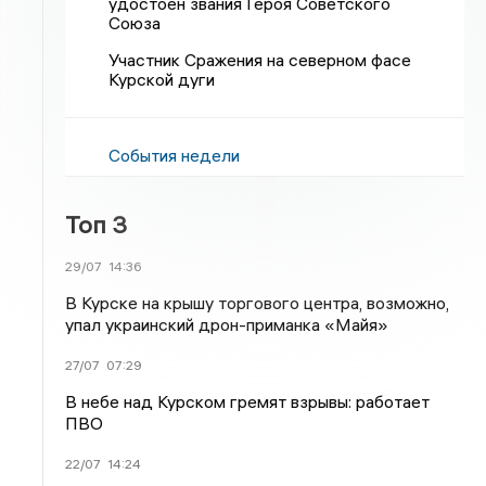
удостоен звания Героя Советского
Союза
Участник Сражения на северном фасе
Курской дуги
События недели
Топ 3
29/07
14:36
В Курске на крышу торгового центра, возможно,
упал украинский дрон-приманка «Майя»
27/07
07:29
В небе над Курском гремят взрывы: работает
ПВО
22/07
14:24