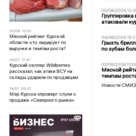
05/08/2026 12:3
Группировка 
атаковали ку
03/08
13:00
Мясной рейтинг Курской
04/08/2026 15:2
области: кто лидирует по
Грызть брилл
выручке и темпам роста?
по зубам бол
29/07
17:47
03/08/2026 13:0
Курский селлер Wildberries
Мясной рейти
рассказал, как атаки ВСУ на
темпам рост
склады ударили по продавцам
Новости СМИ
19/07
09:37
Мэр Курска опроверг слухи о
продаже «Северного рынка»