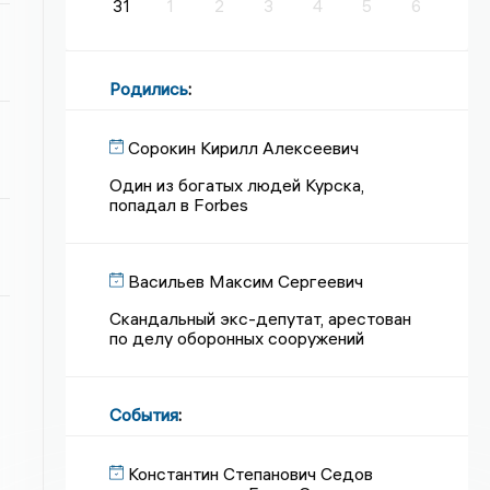
31
1
2
3
4
5
6
Родились
:
Сорокин Кирилл Алексеевич
Один из богатых людей Курска,
попадал в Forbes
Васильев Максим Сергеевич
Скандальный экс-депутат, арестован
по делу оборонных сооружений
События
:
Константин Степанович Седов