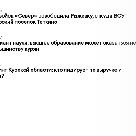
5
войск «Север» освободила Рыжевку, откуда ВСУ
рский поселок Теткино
7
иант науки: высшее образование может оказаться не
ьшинству курян
0
нг Курской области: кто лидирует по выручке и
а?
2