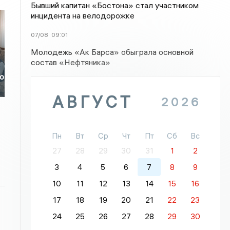
Бывший капитан «Бостона» стал участником
инцидента на велодорожке
07/08
09:01
Молодежь «Ак Барса» обыграла основной
состав «Нефтяника»
го
АВГУСТ
2026
Пн
Вт
Ср
Чт
Пт
Сб
Вс
27
28
29
30
31
1
2
3
4
5
6
7
8
9
10
11
12
13
14
15
16
17
18
19
20
21
22
23
24
25
26
27
28
29
30