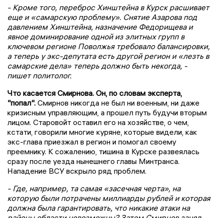
- Кроме того, переброс Хинштейна в Курск расшивает
еще и «самарскую проблему». Снятие Азарова под
давлением Хинштейна, назначение Федорищева и
явное доминирование одной из элитных групп в
ключевом регионе Поволжья требовало балансировки,
а теперь у экс-депутата есть другой регион и «лезть в
самарские дела» теперь должно быть некогда, -
пишет политолог.
Что касается Смирнова. Он, по словам эксперта,
"попал".
Смирнов никогда не был ни военным, ни даже
кризисным управляющим, а прошел путь будучи вторым
лицом. Старовойт оставил его на хозяйстве, о чем,
кстати, говорили многие куряне, которые видели, как
экс-глава приезжал в регион и помогал своему
преемнику. К сожалению, тишина в Курске развеялась
сразу после уезда нынешнего главы Минтранса.
Нападение ВСУ вскрыло ряд проблем.
- Где, например, та самая «засечная черта», на
которую были потрачены миллиарды рублей и которая
должна была гарантировать, что никакие атаки на
районы области невозможны? Затем Смирнов занял