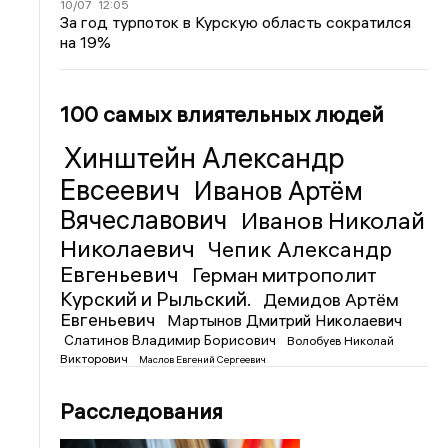
10/07
12:05
За год турпоток в Курскую область сократился
на 19%
100 самых влиятельных людей
Хинштейн Александр
Евсеевич
Иванов Артём
Вячеславович
Иванов Николай
Николаевич
Чепик Александр
Евгеньевич
Герман митрополит
Курский и Рыльский.
Демидов Артём
Евгеньевич
Мартынов Дмитрий Николаевич
Слатинов Владимир Борисович
Волобуев Николай
Викторович
Маслов Евгений Сергеевич
Расследования