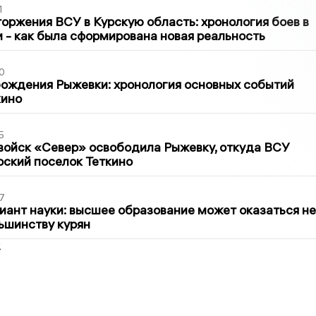
1
оржения ВСУ в Курскую область: хронология боев в
ти - как была сформирована новая реальность
0
ождения Рыжевки: хронология основных событий
кино
5
войск «Север» освободила Рыжевку, откуда ВСУ
рский поселок Теткино
7
иант науки: высшее образование может оказаться не
ьшинству курян
2