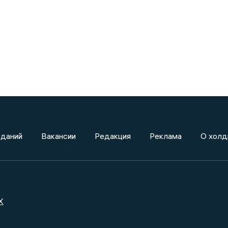
зданий
Вакансии
Редакция
Реклама
О холд
X