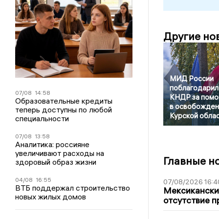
Другие но
МИД России
поблагодарил
07/08
14:58
КНДР за пом
Образовательные кредиты
в освобожден
теперь доступны по любой
Курской обла
специальности
07/08
13:58
Аналитика: россияне
увеличивают расходы на
Главные н
здоровый образ жизни
04/08
16:55
07/08/2026 16:4
ВТБ поддержал строительство
Мексиканский
новых жилых домов
отсутствие п