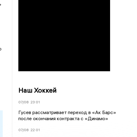
ь
о
Наш Хоккей
07/08
23:01
Гусев рассматривает переход в «Ак Барс»
после окончания контракта с «Динамо»
07/08
22:01