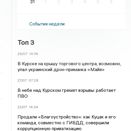
31
1
2
3
4
5
6
События недели
Топ 3
29/07
14:36
В Курске на крышу торгового центра, возможно,
упал украинский дрон-приманка «Майя»
27/07
07:29
В небе над Курском гремят взрывы: работает
ПВО
22/07
14:24
Продали «Благоустройство»: как Куцак и его
команда, совместно с ГИБДД, совершили
коррупционную приватизацию