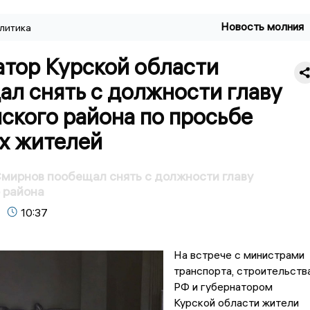
Новость молния
литика
атор Курской области
л снять с должности главу
ского района по просьбе
х жителей
мирнов пообещал снять с должности главу
 района
10:37
На встрече с министрами
транспорта, строительств
РФ и губернатором
Курской области жители