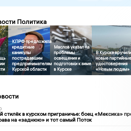
вости Политика
КПРФ предложила
кредитные
Маслов указал на
каникулы
проблемы
В Курске вручил
ощь
пострадавшим
освещения и
новые партийны
ии
предпринимателям
подготовки к зиме
удостоверения
сти
Курской области
в Курске
«Новым людям»
овости
0
 стилёк в курском приграничье: боец «Мексика» пр
рава на «заднюю» и тот самый Поток