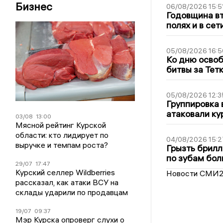
Бизнес
06/08/2026 15:5
Годовщина вт
полях и в се
05/08/2026 16:5
Ко дню освоб
битвы за Тет
05/08/2026 12:3
Группировка 
атаковали ку
03/08
13:00
Мясной рейтинг Курской
области: кто лидирует по
04/08/2026 15:2
выручке и темпам роста?
Грызть брилл
по зубам бол
29/07
17:47
Курский селлер Wildberries
Новости СМИ
рассказал, как атаки ВСУ на
склады ударили по продавцам
19/07
09:37
Мэр Курска опроверг слухи о