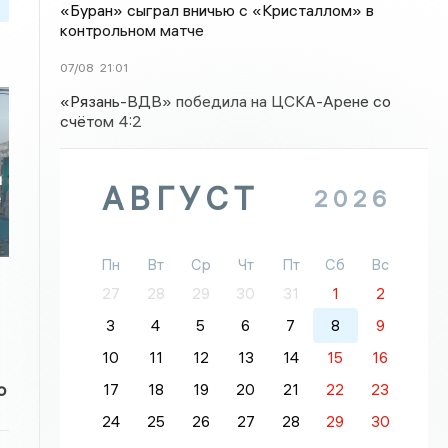
«Буран» сыграл вничью с «Кристаллом» в
контрольном матче
07/08
21:01
«Рязань-ВДВ» победила на ЦСКА-Арене со
счётом 4:2
и
АВГУСТ
2026
е
Пн
Вт
Ср
Чт
Пт
Сб
Вс
27
28
29
30
31
1
2
3
4
5
6
7
8
9
10
11
12
13
14
15
16
о
17
18
19
20
21
22
23
24
25
26
27
28
29
30