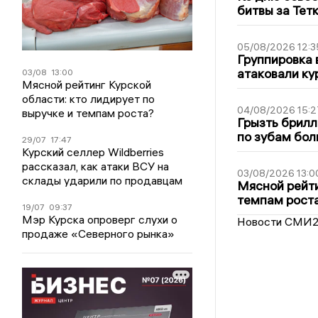
битвы за Тет
05/08/2026 12:3
Группировка 
атаковали ку
03/08
13:00
Мясной рейтинг Курской
области: кто лидирует по
04/08/2026 15:2
выручке и темпам роста?
Грызть брилл
по зубам бол
29/07
17:47
Курский селлер Wildberries
рассказал, как атаки ВСУ на
03/08/2026 13:0
склады ударили по продавцам
Мясной рейти
темпам рост
19/07
09:37
Мэр Курска опроверг слухи о
Новости СМИ
продаже «Северного рынка»