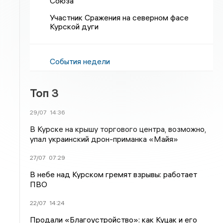
Союза
Участник Сражения на северном фасе
Курской дуги
События недели
Топ 3
29/07
14:36
В Курске на крышу торгового центра, возможно,
упал украинский дрон-приманка «Майя»
27/07
07:29
В небе над Курском гремят взрывы: работает
ПВО
22/07
14:24
Продали «Благоустройство»: как Куцак и его