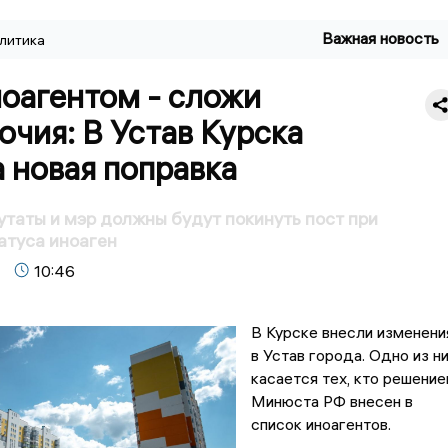
Важная новость
литика
оагентом - сложи
чия: В Устав Курска
 новая поправка
утаты и мэр должны будут покинуть пост при
атуса иноаген
10:46
В Курске внесли изменени
в Устав города. Одно из н
касается тех, кто решени
Минюста РФ внесен в
список иноагентов.