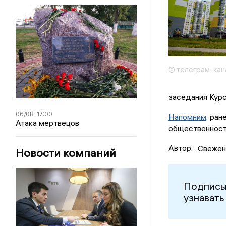
© телеграм-кан
заседания Кур
06/08
17:00
Напомним
, ра
Атака мертвецов
общественност
Автор:
Свежен
Новости компаний
Подписы
узнавать