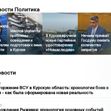
вости Политика
жила
Маслов указал на
проблемы
В Курске вручили
Нечаев призвал
м
освещения и
новые партийные
Госдуму снизить
телям
подготовки к зиме
удостоверения
количество
сти
в Курске
«Новым людям»
запретов
овости
1
оржения ВСУ в Курскую область: хронология боев в
ти - как была сформирована новая реальность
0
ождения Рыжевки: хронология основных событий