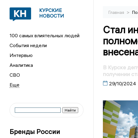
КУРСКИЕ
>
Главная
По
НОВОСТИ
Стал ин
100 самых влиятельных людей
полномо
События недели
внесена
Интервью
Аналитика
В Курске деп
получении ст
СВО
29/10/2024
Бренды России