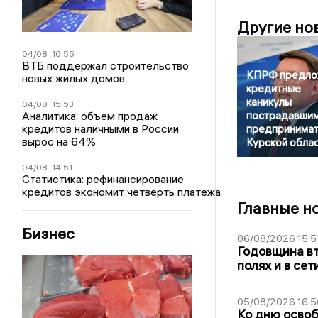
Другие но
04/08
16:55
ВТБ поддержал строительство
КПРФ предло
новых жилых домов
кредитные
каникулы
04/08
15:53
Аналитика: объем продаж
пострадавши
кредитов наличными в России
предпринима
вырос на 64%
Курской обла
04/08
14:51
Статистика: рефинансирование
кредитов экономит четверть платежа
Главные н
Бизнес
06/08/2026 15:5
Годовщина вт
полях и в се
05/08/2026 16:5
Ко дню освоб