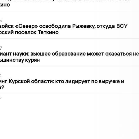
кино
5
войск «Север» освободила Рыжевку, откуда ВСУ
рский поселок Теткино
7
иант науки: высшее образование может оказаться не
ьшинству курян
0
нг Курской области: кто лидирует по выручке и
а?
2