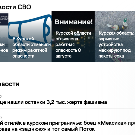
вости СВО
Курской области
Курская область:
В Курской
объявлена
взрывные
тки
области отменили
ракетная
устройства
онов
режим ракетной
опасность 8
маскируют под
опасности
августа
пакеты сока
овости
2
ще нашли останки 3,2 тыс. жертв фашизма
0
 стилёк в курском приграничье: боец «Мексика» пр
рава на «заднюю» и тот самый Поток