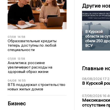
Другие но
В Курской
области за су
07/08
14:58
Образовательные кредиты
сбили 250 др
теперь доступны по любой
ВСУ
специальности
07/08
13:58
Аналитика: россияне
увеличивают расходы на
Главные н
здоровый образ жизни
08/08/2026 17:2
04/08
16:55
В Курской ро
ВТБ поддержал строительство
новых жилых домов
07/08/2026 16:4
Мексиканский
Бизнес
отсутствие п