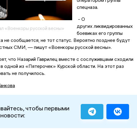
оператором группы
спецназа.
- О
других ликвидированных
ал «Военкоры русской весны»
боевиках его группы
а не сообщается, не тот статус. Вероятно позднее будут
естных СМИ, — пишут «Военкоры русской весны».
ят, что Назарий Гаврилец вместе с сослуживцами сходили
в одной из «Пятерочек» Курской области. На этот раз
вать не получилось.
Танкова
вайтесь, чтобы первыми
 новости: