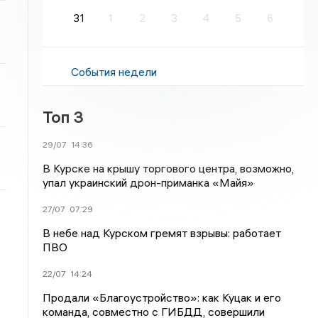
31
1
2
3
4
5
6
События недели
Топ 3
29/07
14:36
В Курске на крышу торгового центра, возможно,
упал украинский дрон-приманка «Майя»
27/07
07:29
В небе над Курском гремят взрывы: работает
ПВО
22/07
14:24
Продали «Благоустройство»: как Куцак и его
команда, совместно с ГИБДД, совершили