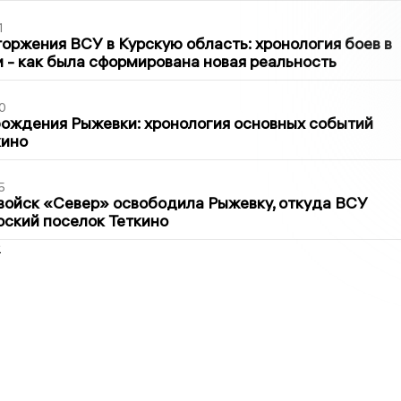
1
оржения ВСУ в Курскую область: хронология боев в
ти - как была сформирована новая реальность
0
ождения Рыжевки: хронология основных событий
кино
5
войск «Север» освободила Рыжевку, откуда ВСУ
рский поселок Теткино
2