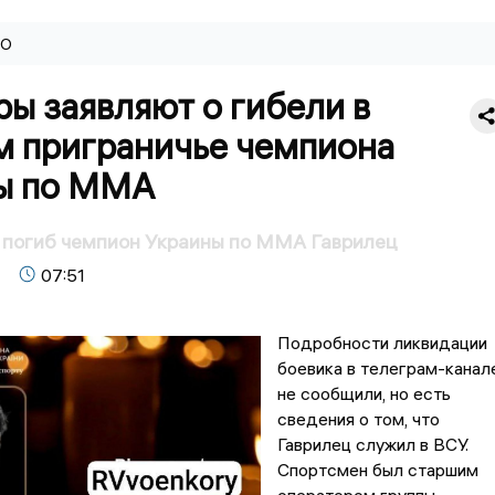
ВО
ы заявляют о гибели в
м приграничье чемпиона
ы по ММА
 погиб чемпион Украины по ММА Гаврилец
07:51
Подробности ликвидации
боевика в телеграм-канал
не сообщили, но есть
сведения о том, что
Гаврилец служил в ВСУ.
Спортсмен был старшим