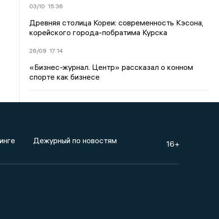
03/10
15:36
Древняя столица Кореи: современность Кэсона,
корейского города-побратима Курска
26/09
17:14
«Бизнес-журнал. Центр» рассказал о конном
спорте как бизнесе
инге
Дежурный по новостям
16+