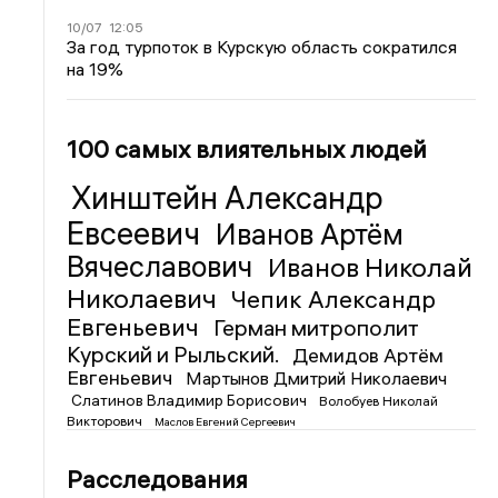
10/07
12:05
За год турпоток в Курскую область сократился
на 19%
100 самых влиятельных людей
Хинштейн Александр
Евсеевич
Иванов Артём
Вячеславович
Иванов Николай
Николаевич
Чепик Александр
Евгеньевич
Герман митрополит
Курский и Рыльский.
Демидов Артём
Евгеньевич
Мартынов Дмитрий Николаевич
Слатинов Владимир Борисович
Волобуев Николай
Викторович
Маслов Евгений Сергеевич
Расследования