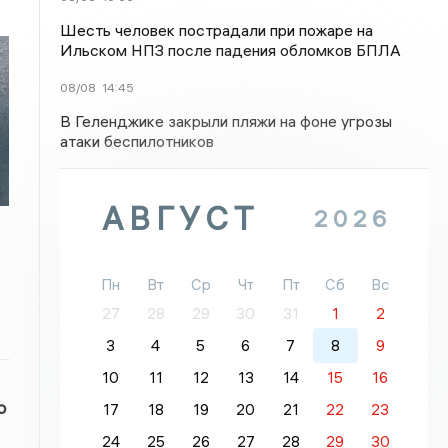
Шесть человек пострадали при пожаре на
Ильском НПЗ после падения обломков БПЛА
08/08
14:45
В Геленджике закрыли пляжи на фоне угрозы
атаки беспилотников
АВГУСТ
2026
Пн
Вт
Ср
Чт
Пт
Сб
Вс
27
28
29
30
31
1
2
3
4
5
6
7
8
9
10
11
12
13
14
15
16
о
17
18
19
20
21
22
23
24
25
26
27
28
29
30