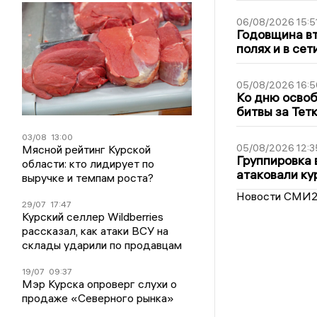
06/08/2026 15:5
Годовщина вт
полях и в се
05/08/2026 16:5
Ко дню освоб
битвы за Тет
03/08
13:00
05/08/2026 12:3
Мясной рейтинг Курской
Группировка 
области: кто лидирует по
атаковали ку
выручке и темпам роста?
Новости СМИ
29/07
17:47
Курский селлер Wildberries
рассказал, как атаки ВСУ на
склады ударили по продавцам
19/07
09:37
Мэр Курска опроверг слухи о
продаже «Северного рынка»