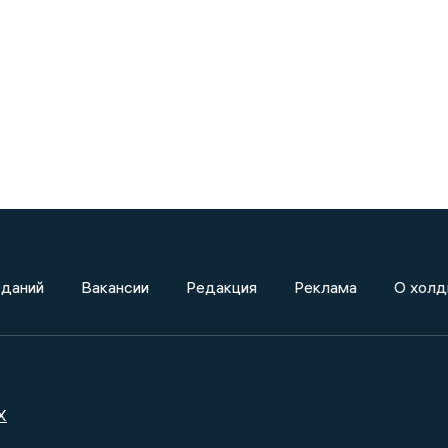
зданий
Вакансии
Редакция
Реклама
О холд
X