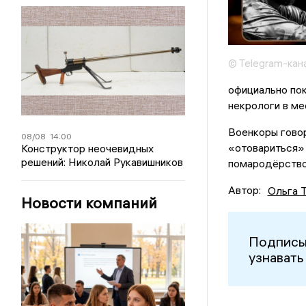
© Telegram-кан
официально пок
некрологи в м
Военкоры говор
08/08
14:00
«отовариться» 
Конструктор неочевидных
решений: Николай Рукавишников
помародёрство
Автор:
Ольга 
Новости компаний
Подписы
узнавать