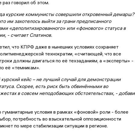
 раз говорил об этом.
гда курские коммунисты совершили откровенный демарш?
что им захотелось выйти за грани предписанного
ами «деполитизированного» или «фонового» статуса в
и, - считает Слатинов.
етил, что КПРФ даже в нынешних условиях сохраняет
политменеджерской технократии, «считающей, что все
гроки должны двигаться по её техзаданиям, а «эксперты» -
по её «темникам».
 курский кейс – не лучший случай для демонстрации
атуса. Скорее, есть риск быть обвинёнными во
жестах в совсем неподобающих обстоятельствах, - добави
о гуманитарные условия в рамках «фоновой» роли - более
ыбор, потребность во взыскательной оппозиционности
икнет по мере стабилизации ситуации в регионе.