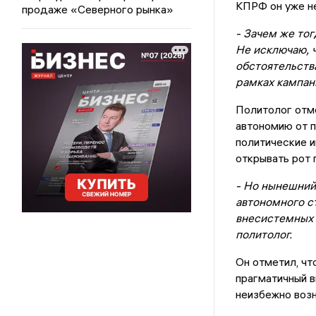
КПРФ он уже не
продаже «Северного рынка»
- Зачем же то
Не исключаю, 
обстоятельств
рамках кампани
Политолог отм
автономию от 
политические и
открывать рот 
- Но нынешний
автономного ст
внесистемных 
политолог.
Он отметил, чт
прагматичный в
неизбежно возн