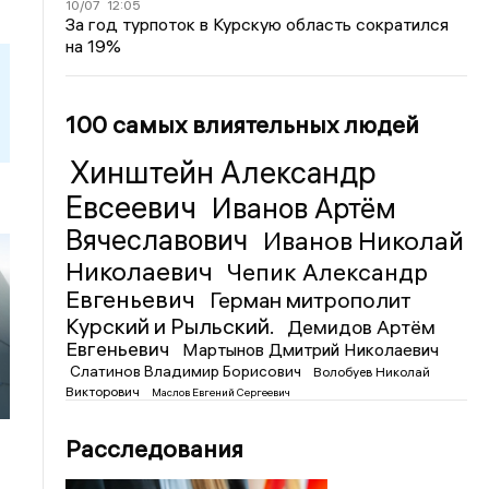
10/07
12:05
За год турпоток в Курскую область сократился
на 19%
100 самых влиятельных людей
Хинштейн Александр
Евсеевич
Иванов Артём
Вячеславович
Иванов Николай
Николаевич
Чепик Александр
Евгеньевич
Герман митрополит
Курский и Рыльский.
Демидов Артём
Евгеньевич
Мартынов Дмитрий Николаевич
Слатинов Владимир Борисович
Волобуев Николай
Викторович
Маслов Евгений Сергеевич
Расследования