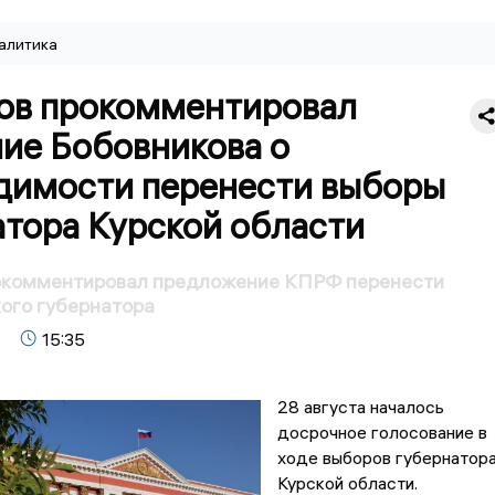
алитика
ов прокомментировал
ние Бобовникова о
димости перенести выборы
атора Курской области
окомментировал предложение КПРФ перенести
ого губернатора
15:35
28 августа началось
досрочное голосование в
ходе выборов губернатор
Курской области.