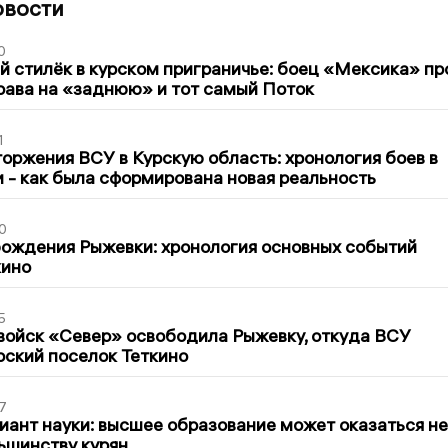
овости
0
 стилёк в курском приграничье: боец «Мексика» пр
рава на «заднюю» и тот самый Поток
1
оржения ВСУ в Курскую область: хронология боев в
ти - как была сформирована новая реальность
0
ождения Рыжевки: хронология основных событий
кино
5
войск «Север» освободила Рыжевку, откуда ВСУ
рский поселок Теткино
7
иант науки: высшее образование может оказаться не
ьшинству курян