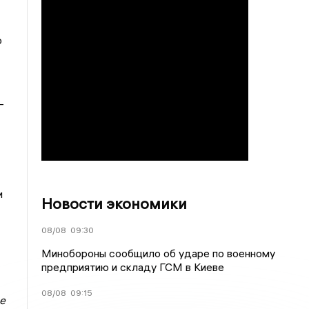
о
-
и
Новости экономики
08/08
09:30
Минобороны сообщило об ударе по военному
предприятию и складу ГСМ в Киеве
08/08
09:15
е