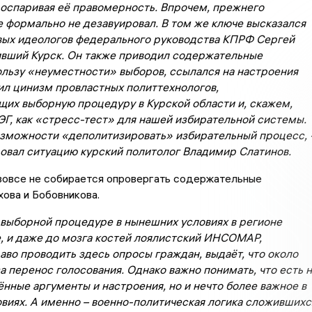
е оспаривая её правомерность. Впрочем, прежнего
е формально не дезавуировал. В том же ключе высказался
вых идеологов федерального руководства КПРФ Сергей
ивший Курск. Он также приводил содержательные
ользу «неуместности» выборов, ссылался на настроения
ил цинизм провластных политтехнологов,
их выборную процедуру в Курской области и, скажем,
Г, как «стресс-тест» для нашей избирательной системы.
озможности «деполитизировать» избирательный процесс, 
вал ситуацию курский политолог Владимир Слатинов.
 вовсе не собирается опровергать содержательные
ова и Бобовникова.
 выборной процедуре в нынешних условиях в регионе
, и даже до мозга костей лоялистский ИНСОМАР,
аво проводить здесь опросы граждан, выдаёт, что около
за перенос голосования. Однако важно понимать, что есть 
нные аргументы и настроения, но и нечто более важное в
виях. А именно – военно-политическая логика сложившихс