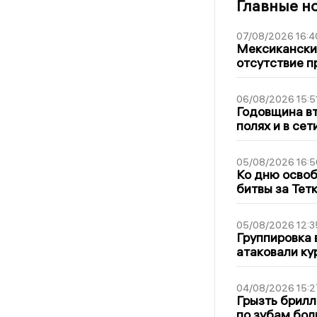
Главные н
07/08/2026 16:4
Мексиканский
отсутствие п
06/08/2026 15:5
Годовщина вт
полях и в се
05/08/2026 16:5
Ко дню освоб
битвы за Тет
05/08/2026 12:3
Группировка 
атаковали ку
04/08/2026 15:2
Грызть брилл
по зубам бол