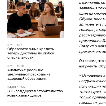
в кампании, н
заявления тож
один из ключе
Обухов, посет
аргументы в п
граждан, стыд
рассматривающ
применение ДЭ
07/08
14:58
Говорил о нев
Образовательные кредиты
прокомментиро
теперь доступны по любой
специальности
Он заявил, что
аргументы Обух
07/08
13:58
Аналитика: россияне
увеличивают расходы на
- Отношение к
здоровый образ жизни
неоднозначное
получивший пр
04/08
16:55
ВТБ поддержал строительство
трети курян - 
новых жилых домов
только приведё
нынешних усло