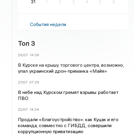
31
1
2
3
4
5
6
События недели
Топ 3
29/07
14:36
В Курске на крышу торгового центра, возможно,
упал украинский дрон-приманка «Майя»
27/07
07:29
В небе над Курском гремят взрывы: работает
ПВО
22/07
14:24
Продали «Благоустройство»: как Куцак и его
команда, совместно с ГИБДД, совершили
коррупционную приватизацию