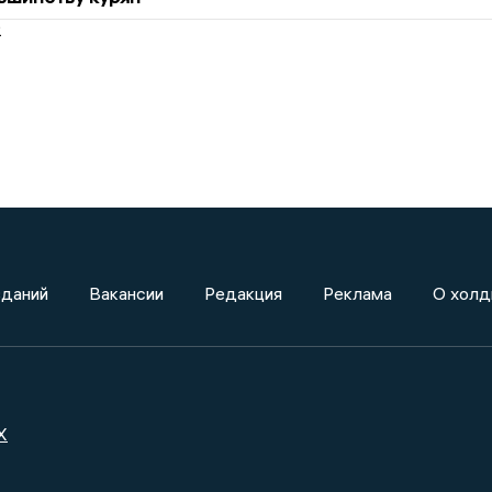
2
зданий
Вакансии
Редакция
Реклама
О холд
X