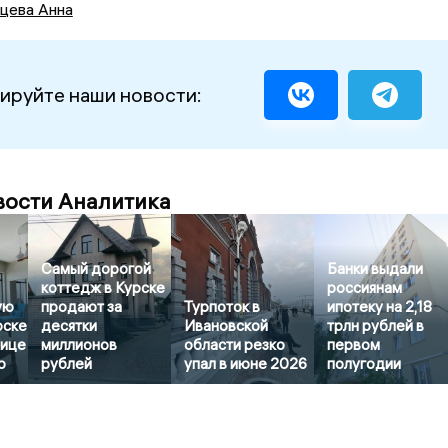
цева Анна
ируйте наши новости:
вости Аналитика
Самый дорогой
Банки выдали
коттедж в Курске
россиянам
ую
продают за
Турпоток в
ипотеку на 2,18
рске
десятки
Ивановской
трлн рублей в
лице
миллионов
области резко
первом
о
рублей
упал в июне 2026
полугодии