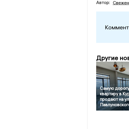
Автор:
Свежен
Коммент
Другие но
Самую дорог
квартиру в Ку
продают на у
Павлуновског