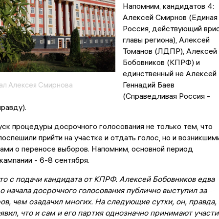
Напомним, кандидатов 4:
Алексей Смирнов (Единая
Россия, действующий ври
главы региона), Алексей
Томанов (ЛДПР), Алексей
Бобовников (КПРФ) и
единственный не Алексей 
Геннадий Баев
ал Алексея Смирнова
(Справедливая Россия -
правду).
ск процедуры досрочного голосования не только тем, что
поспешили прийти на участке и отдать голос, но и возникшим
ами о переносе выборов. Напомним, основной период
кампании - 6-8 сентября.
то с подачи кандидата от КПРФ. Алексей Бобовников едва
до начала досрочного голосования публично выступил за
в, чем озадачил многих. На следующие сутки, он, правда,
явил, что и сам и его партия однозначно принимают участи