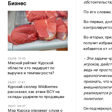
обстоятельств,
Бизнес
По его словам,
Во-первых, дол
контролируется
Во-вторых, при
получит избран
избавятся от «
- Эти задачи 
03/08
13:00
Мясной рейтинг Курской
игроков, дейс
области: кто лидирует по
ведь не прост
выручке и темпам роста?
идеологически
признать, что 
29/07
17:47
Курский селлер Wildberries
внешнеполитич
рассказал, как атаки ВСУ на
реализуются р
склады ударили по продавцам
политолог.
19/07
09:37
Он подчеркнул,
Мэр Курска опроверг слухи о