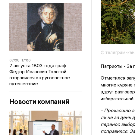
© телеграм-кан
07/08
17:00
7 августа 1803 года граф
Патриоты - За 
Федор Иванович Толстой
отправился в кругосветное
Отметился запу
путешествие
многие куряне 
вдруг разговор
избирательной 
Новости компаний
- Произошло э
ли не за день 
перенос выборо
поправился. За