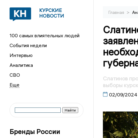
КУРСКИЕ
>
Главная
Ан
НОВОСТИ
Слатин
100 самых влиятельных людей
заявле
События недели
необхо
Интервью
губерн
Аналитика
СВО
Слатинов пр
выборы курск
02/09/2024
Бренды России