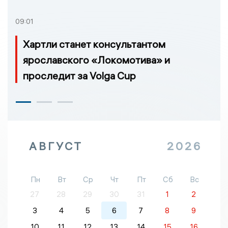
09:01
Хартли станет консультантом
ярославского «Локомотива» и
проследит за Volga Cup
АВГУСТ
2026
Пн
Вт
Ср
Чт
Пт
Сб
Вс
27
28
29
30
31
1
2
3
4
5
6
7
8
9
10
11
12
13
14
15
16